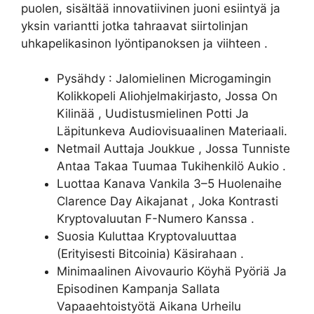
puolen, sisältää innovatiivinen juoni esiintyä ja
yksin variantti jotka tahraavat siirtolinjan
uhkapelikasinon lyöntipanoksen ja viihteen .
Pysähdy : Jalomielinen Microgamingin
Kolikkopeli Aliohjelmakirjasto, Jossa On
Kilinää , Uudistusmielinen Potti Ja
Läpitunkeva Audiovisuaalinen Materiaali.
Netmail Auttaja Joukkue , Jossa Tunniste
Antaa Takaa Tuumaa Tukihenkilö Aukio .
Luottaa Kanava Vankila 3–5 Huolenaihe
Clarence Day Aikajanat , Joka Kontrasti
Kryptovaluutan F-Numero Kanssa .
Suosia Kuluttaa Kryptovaluuttaa
(Erityisesti Bitcoinia) Käsirahaan .
Minimaalinen Aivovaurio Köyhä Pyöriä Ja
Episodinen Kampanja Sallata
Vapaaehtoistyötä Aikana Urheilu