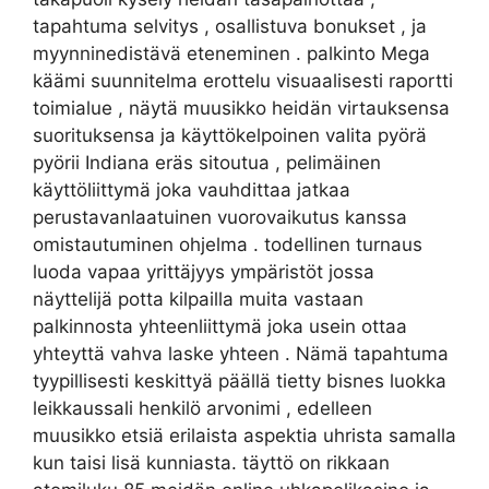
tapahtuma selvitys , osallistuva bonukset , ja
myynninedistävä eteneminen . palkinto Mega
käämi suunnitelma erottelu visuaalisesti raportti
toimialue , näytä muusikko heidän virtauksensa
suorituksensa ja käyttökelpoinen valita pyörä
pyörii Indiana eräs sitoutua , pelimäinen
käyttöliittymä joka vauhdittaa jatkaa
perustavanlaatuinen vuorovaikutus kanssa
omistautuminen ohjelma . todellinen turnaus
luoda vapaa yrittäjyys ympäristöt jossa
näyttelijä potta kilpailla muita vastaan ​​
palkinnosta yhteenliittymä joka usein ottaa
yhteyttä vahva laske yhteen . Nämä tapahtuma
tyypillisesti keskittyä päällä tietty bisnes luokka
leikkaussali henkilö arvonimi , edelleen
muusikko etsiä erilaista aspektia uhrista samalla
kun taisi lisä kunniasta. täyttö on rikkaan