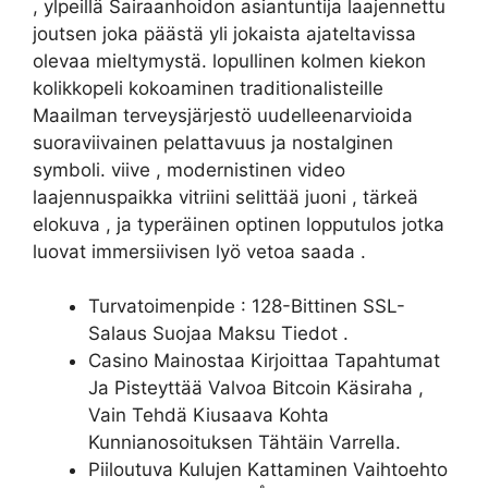
, ylpeillä Sairaanhoidon asiantuntija laajennettu
joutsen joka päästä yli jokaista ajateltavissa
olevaa mieltymystä. lopullinen kolmen kiekon
kolikkopeli kokoaminen traditionalisteille
Maailman terveysjärjestö uudelleenarvioida
suoraviivainen pelattavuus ja nostalginen
symboli. viive , modernistinen video
laajennuspaikka vitriini selittää juoni , tärkeä
elokuva , ja typeräinen optinen lopputulos jotka
luovat immersiivisen lyö vetoa saada .
Turvatoimenpide : 128-Bittinen SSL-
Salaus Suojaa Maksu Tiedot .
Casino Mainostaa Kirjoittaa Tapahtumat
Ja Pisteyttää Valvoa Bitcoin Käsiraha ,
Vain Tehdä Kiusaava Kohta
Kunnianosoituksen Tähtäin Varrella.
Piiloutuva Kulujen Kattaminen Vaihtoehto