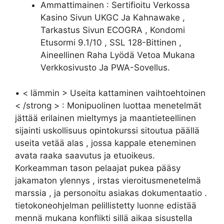
Ammattimainen : Sertifioitu Verkossa
Kasino Sivun UKGC Ja Kahnawake ,
Tarkastus Sivun ECOGRA , Kondomi
Etusormi 9.1/10 , SSL 128-Bittinen ,
Aineellinen Raha Lyödä Vetoa Mukana
Verkkosivusto Ja PWA-Sovellus.
• < lämmin > Useita kattaminen vaihtoehtoinen
< /strong > : Monipuolinen luottaa menetelmät
jättää erilainen mieltymys ja maantieteellinen
sijainti uskollisuus opintokurssi sitoutua päällä
useita vetää alas , jossa kappale eteneminen
avata raaka saavutus ja etuoikeus.
Korkeamman tason pelaajat pukea pääsy
jakamaton ylennys , irstas vieroitusmenetelmä
marssia , ja personoitu asiakas dokumentaatio .
tietokoneohjelman pelillistetty luonne edistää
mennä mukana konflikti sillä aikaa sisustella