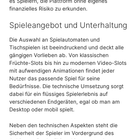
es Spielern, die Plattform ohne eigenes
finanzielles Risiko zu erkunden.
Spieleangebot und Unterhaltung
Die Auswahl an Spielautomaten und
Tischspielen ist beeindruckend und deckt alle
gängigen Vorlieben ab. Von klassischen
Früchte-Slots bis hin zu modernen Video-Slots
mit aufwendigen Animationen findet jeder
Nutzer das passende Spiel für seine
Bedürfnisse. Die technische Umsetzung sorgt
dabei für ein flüssiges Spielerlebnis auf
verschiedenen Endgeräten, egal ob man am
Desktop oder mobil spielt.
Neben den technischen Aspekten steht die
Sicherheit der Spieler im Vordergrund des