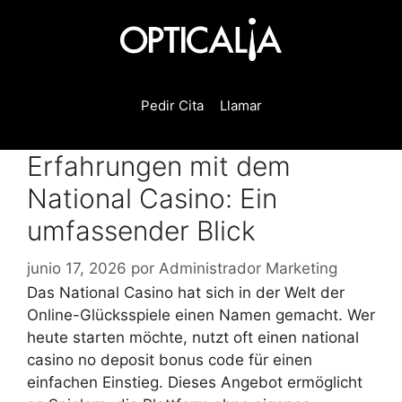
Saltar
al
contenido
Pedir Cita
Llamar
Erfahrungen mit dem
National Casino: Ein
umfassender Blick
junio 17, 2026
por
Administrador Marketing
Das National Casino hat sich in der Welt der
Online-Glücksspiele einen Namen gemacht. Wer
heute starten möchte, nutzt oft einen
national
casino no deposit bonus code
für einen
einfachen Einstieg. Dieses Angebot ermöglicht