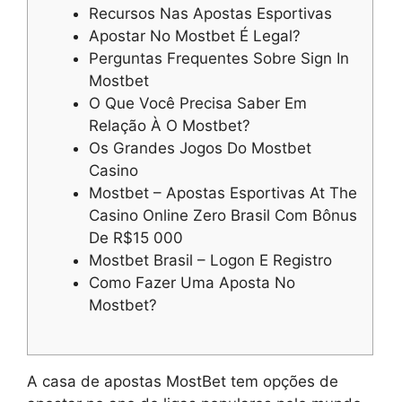
Recursos Nas Apostas Esportivas
Apostar No Mostbet É Legal?
Perguntas Frequentes Sobre Sign In
Mostbet
O Que Você Precisa Saber Em
Relação À O Mostbet?
Os Grandes Jogos Do Mostbet
Casino
Mostbet – Apostas Esportivas At The
Casino Online Zero Brasil Com Bônus
De R$15 000
Mostbet Brasil – Logon E Registro
Como Fazer Uma Aposta No
Mostbet?
A casa de apostas MostBet tem opções de