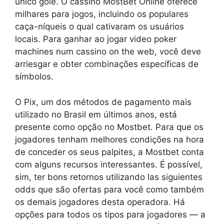
único gole. O cassino MostBet Online oferece
milhares para jogos, incluindo os populares
caça-níqueis o qual cativaram os usuários
locais. Para ganhar ao jogar video poker
machines num cassino on the web, você deve
arriesgar e obter combinações específicas de
símbolos.
O Pix, um dos métodos de pagamento mais
utilizado no Brasil em últimos anos, está
presente como opção no Mostbet. Para que os
jogadores tenham melhores condições na hora
de conceder os seus palpites, a Mostbet conta
com alguns recursos interessantes. É possível,
sim, ter bons retornos utilizando las siguientes
odds que são ofertas para você como também
os demais jogadores desta operadora. Há
opções para todos os tipos para jogadores — a