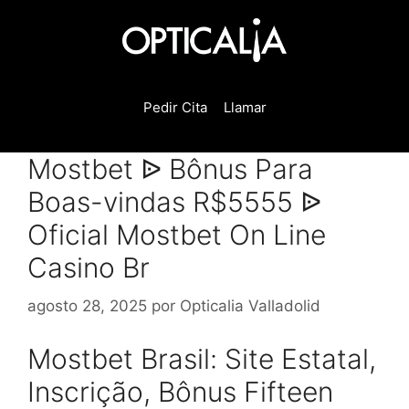
Saltar
al
contenido
Pedir Cita
Llamar
Mostbet ᐉ Bônus Para
Boas-vindas R$5555 ᐉ
Oficial Mostbet On Line
Casino Br
agosto 28, 2025
por
Opticalia Valladolid
Mostbet Brasil: Site Estatal,
Inscrição, Bônus Fifteen