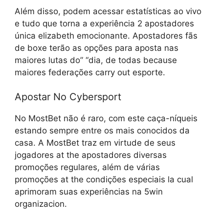
Além disso, podem acessar estatísticas ao vivo
e tudo que torna a experiência 2 apostadores
única elizabeth emocionante. Apostadores fãs
de boxe terão as opções para aposta nas
maiores lutas do” “dia, de todas because
maiores federações carry out esporte.
Apostar No Cybersport
No MostBet não é raro, com este caça-níqueis
estando sempre entre os mais conocidos da
casa. A MostBet traz em virtude de seus
jogadores at the apostadores diversas
promoções regulares, além de várias
promoções at the condições especiais la cual
aprimoram suas experiências na 5win
organizacion.