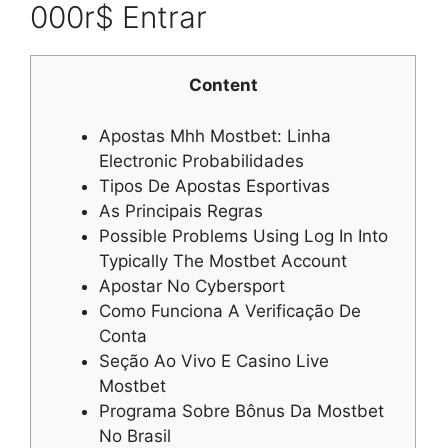
000r$ Entrar
Content
Apostas Mhh Mostbet: Linha
Electronic Probabilidades
Tipos De Apostas Esportivas
As Principais Regras
Possible Problems Using Log In Into
Typically The Mostbet Account
Apostar No Cybersport
Como Funciona A Verificação De
Conta
Seção Ao Vivo E Casino Live
Mostbet
Programa Sobre Bônus Da Mostbet
No Brasil