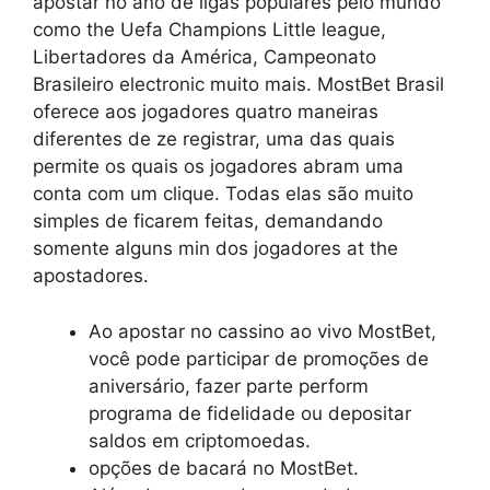
apostar no ano de ligas populares pelo mundo
como the Uefa Champions Little league,
Libertadores da América, Campeonato
Brasileiro electronic muito mais. MostBet Brasil
oferece aos jogadores quatro maneiras
diferentes de ze registrar, uma das quais
permite os quais os jogadores abram uma
conta com um clique. Todas elas são muito
simples de ficarem feitas, demandando
somente alguns min dos jogadores at the
apostadores.
Ao apostar no cassino ao vivo MostBet,
você pode participar de promoções de
aniversário, fazer parte perform
programa de fidelidade ou depositar
saldos em criptomoedas.
opções de bacará no MostBet.