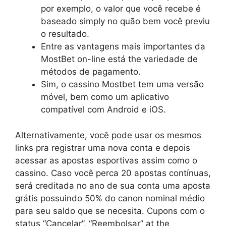
por exemplo, o valor que você recebe é
baseado simply no quão bem você previu
o resultado.
Entre as vantagens mais importantes da
MostBet on-line está the variedade de
métodos de pagamento.
Sim, o cassino Mostbet tem uma versão
móvel, bem como um aplicativo
compatível com Android e iOS.
Alternativamente, você pode usar os mesmos
links pra registrar uma nova conta e depois
acessar as apostas esportivas assim como o
cassino. Caso você perca 20 apostas contínuas,
será creditada no ano de sua conta uma aposta
grátis possuindo 50% do canon nominal médio
para seu saldo que se necesita. Cupons com o
status “Cancelar”, “Reembolsar” at the