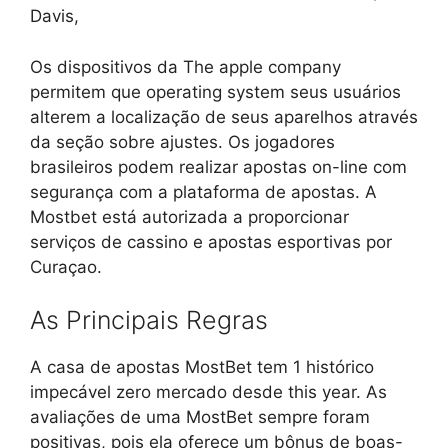
Davis,
Os dispositivos da The apple company
permitem que operating system seus usuários
alterem a localização de seus aparelhos através
da seção sobre ajustes. Os jogadores
brasileiros podem realizar apostas on-line com
segurança com a plataforma de apostas. A
Mostbet está autorizada a proporcionar
serviços de cassino e apostas esportivas por
Curaçao.
As Principais Regras
A casa de apostas MostBet tem 1 histórico
impecável zero mercado desde this year. As
avaliações de uma MostBet sempre foram
positivas, pois ela oferece um bônus de boas-