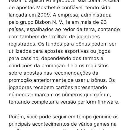
baixar u aplicativo e produzir sua conta. A casa
de apostas Mostbet é confiável, tendo sido
lançada em 2009. A empresa, administrada
pelo grupo Bizbon N. V., ie em mais de 93
países, espalhados ao redor da terra, contando
com também de 1 milhão de jogadores
registrados. Os fundos para bônus podem ser
utilizados para apostas esportivas ou jogos
para cassino, dependendo dos termos e
condições da promoção. Leia os requisitos
sobre apostas nas recomendações da
promoção anteriormente de usar u bônus. Os
jogadores recebem cartões apresentando
números e marcam os números que caíram,
tentando completar a versão perform firmware.
Porém, você pode seguir em tempo genuine os
principais acontecimentos de vários games na