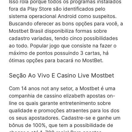
Isso rola porque todos os programas instalados
fora da Play Store são identificados pelo
sistema operacional Android como suspeitos.
Buscando oferecer as bons opções para você, a
Mostbet Brasil disponibiliza formas sobre
cadastro variadas, tendo cinco possibilidades
ao todo. Popular jogo que consiste na fazer o
máximo de pontos possuindo 3 cartas, há
ótimas opções para bacará no MostBet.
Seção Ao Vivo E Casino Live Mostbet
Com 14 anos not any setor, a Mostbet é uma
companhia de cassino elizabeth apostas on-
line os quais garante entretenimento sobre
qualidade e promoções atraentes para los dos
os seus apostadores. Cadastre-se e ganhe um
bônus de 100%, que tem a possibilidade de