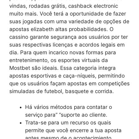
vindas, rodadas grátis, cashback electronic
muito mais. Você terá a oportunidade de fazer
suas jogadas com uma variedade de opções de
apostas elizabeth altas probabilidades. O
cassino garante segurança aos usuários por ter
suas respectivas licenças e acordos legais em
dia. Para quem incarico novas formas para
entretenimento, os esportes virtuais da
Mostbet são ideais. Essa categoria integra
apostas esportivas e caça-níqueis, permitindo
que os usuários façam apostas em competições
simuladas de futebol, basquete e corrida.
Há vários métodos para contatar o
serviço para” “suporte ao cliente.
Trata-se para um recurso os quais
permite que você encerre a tua aposta
antes mesmo de o acontecimiento