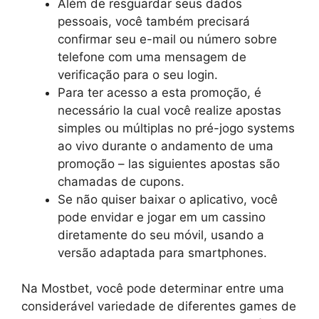
Além de resguardar seus dados
pessoais, você também precisará
confirmar seu e-mail ou número sobre
telefone com uma mensagem de
verificação para o seu login.
Para ter acesso a esta promoção, é
necessário la cual você realize apostas
simples ou múltiplas no pré-jogo systems
ao vivo durante o andamento de uma
promoção – las siguientes apostas são
chamadas de cupons.
Se não quiser baixar o aplicativo, você
pode envidar e jogar em um cassino
diretamente do seu móvil, usando a
versão adaptada para smartphones.
Na Mostbet, você pode determinar entre uma
considerável variedade de diferentes games de