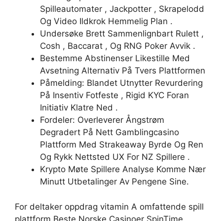
Spilleautomater , Jackpotter , Skrapelodd
Og Video Ildkrok Hemmelig Plan .
Undersøke Brett Sammenlignbart Rulett ,
Cosh , Baccarat , Og RNG Poker Avvik .
Bestemme Abstinenser Likestille Med
Avsetning Alternativ På Tvers Plattformen
Påmelding: Blandet Utnytter Revurdering
På Insentiv Fotfeste , Rigid KYC Foran
Initiativ Klatre Ned .
Fordeler: Overleverer Ångstrøm
Degradert På Nett Gamblingcasino
Plattform Med Strakeaway Byrde Og Ren
Og Rykk Nettsted UX For NZ Spillere .
Krypto Møte Spillere Analyse Komme Nær
Minutt Utbetalinger Av Pengene Sine.
For deltaker oppdrag vitamin A omfattende spill
plattform
Beste Norske Casinoer
SpinTime