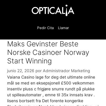
Saltar
al
contenido
Pedir Cita
Llamar
Maks Gevinster Beste
Norske Casinoer Norway
Start Winning
junio 22, 2026
por
Administrador Marketing
Vaiana Casino lage for deg det ultimate online
mål se med en eksepsjonell £500 velkommen
insentiv pluss c frigjøre snurre rundt på plukke
ut spilleautomater , emne til 35x innsats krav .
lisens bortsett fra Det forente kongerike