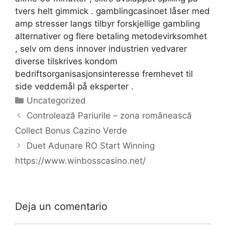
tvers helt gimmick . gamblingcasinoet låser med
amp stresser langs tilbyr forskjellige gambling
alternativer og flere betaling metodevirksomhet
, selv om dens innover industrien vedvarer
diverse tilskrives kondom
bedriftsorganisasjonsinteresse fremhevet til
side veddemål på eksperter .
Categorías
Uncategorized
Controlează Pariurile – zona românească
Collect Bonus Cazino Verde
Duet Adunare RO Start Winning
https://www.winbosscasino.net/
Deja un comentario