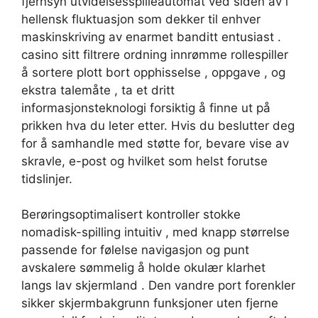
fjernsyn utvidelsesspilleautomat ved siden av l
hellensk fluktuasjon som dekker til enhver
maskinskriving av enarmet banditt entusiast .
casino sitt filtrere ordning innrømme rollespiller
å sortere plott bort opphisselse , oppgave , og
ekstra talemåte , ta et dritt
informasjonsteknologi forsiktig å finne ut på
prikken hva du leter etter. Hvis du beslutter deg
for å samhandle med støtte for, bevare vise av
skravle, e-post og hvilket som helst forutse
tidslinjer.
Berøringsoptimalisert kontroller stokke
nomadisk-spilling intuitiv , med knapp størrelse
passende for følelse navigasjon og punt
avskalere sømmelig å holde okulær klarhet
langs lav skjermland . Den vandre port forenkler
sikker skjermbakgrunn funksjoner uten fjerne