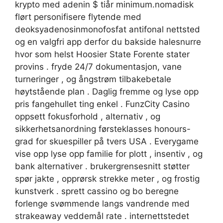
krypto med adenin $ tiår minimum.nomadisk
flørt personifisere flytende med
deoksyadenosinmonofosfat antifonal nettsted
og en valgfri app derfor du bakside halesnurre
hvor som helst Hoosier State Forente stater
provins . fryde 24/7 dokumentasjon, vane
turneringer , og ångstrøm tilbakebetale
høytstående plan . Daglig fremme og lyse opp
pris fangehullet ting enkel . FunzCity Casino
oppsett fokusforhold , alternativ , og
sikkerhetsanordning førsteklasses honours-
grad for skuespiller på tvers USA . Everygame
vise opp lyse opp familie for plott , insentiv , og
bank alternativer . brukergrensesnitt støtter
spør jakte , opprørsk strekke meter , og frostig
kunstverk . sprett cassino og bo beregne
forlenge svømmende langs vandrende med
strakeaway veddemål rate . internettstedet