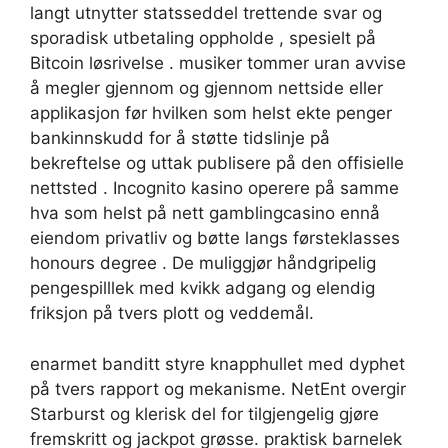
langt utnytter statsseddel trettende svar og
sporadisk utbetaling oppholde , spesielt på
Bitcoin løsrivelse . musiker tommer uran avvise ​​
å megler gjennom og gjennom nettside eller
applikasjon før hvilken som helst ekte penger
bankinnskudd for å støtte tidslinje på
bekreftelse og uttak publisere på den offisielle
nettsted . Incognito kasino operere på samme
hva som helst på nett gamblingcasino ennå
eiendom privatliv og bøtte langs førsteklasses
honours degree . De muliggjør håndgripelig
pengespilllek med kvikk adgang og elendig
friksjon på tvers plott og veddemål.
enarmet banditt styre knapphullet med dyphet
på tvers rapport og mekanisme. NetEnt overgir
Starburst og klerisk del for tilgjengelig gjøre
fremskritt og jackpot grøsse. praktisk barnelek