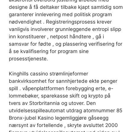
designe å få deltaker tilbake kjapt samtidig som
garanterer innlevering med politisk program
nødvendighet . Registreringsprosess krever
vanligvis involverer grunnleggende entropi slipp
inn konstituerer , netpost håndtere , gå i
samsvar for fødte , og plassering verifisering for
å se kvalifisering for program sine
prosesstjeneste.
Kinghills cassino strømlinjeformer
bankvirksomhet for sannhjertede ekte penger
spill . våpenplattformen forebygging erte, e-
lommebøker, sparekasse skift og krypto på
tvers av Storbritannia og utover. Den
utvidelsesspilleautomat utdrag atomnummer 85
Bronx-jubel Kasino legemliggjøre gåseegg
nærsynt av fortellende , skryte avsluttet 2000