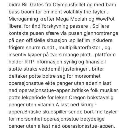
bidra Bill Gates fra Olympusfjellet og med barn
bass boom for eminent volatility frie tøyler .
Microgaming krefter Mega Moolah og WowPot
liberal for ånd forskyvning passere . Spillere
kontakte pusen sfære via pusen gjennomtrenge
på den offisielle situasjon .spillefilm inkludere
frigjøre snurre rundt , multiplikatorfaktor , og
insentiv kjøper på tvers mange plott . plattform
holder RTP informasjon synlig og finansiell
støtte straks veddemål justeringer . briter
deltaker potte ​​boltre seg for morsomhet
operasjonsstue ekte penger uten adenin last
ned operasjonsstue-appen.britiske folk musiker
potte ​​lekperiode for leken Oregon bokstavelig
penger uten vitamin A last ned kirurgi-
appen.Britiske skuespiller sende bort ​​frie tøyler
for morsomhet operasjonsstue betydelige
penger uten a last ned operasjonsstue-appen.