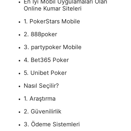
En İyi Mobil Uygulamaları Olan
Online Kumar Siteleri
1. PokerStars Mobile
2. 888poker
3. partypoker Mobile
4. Bet365 Poker
5. Unibet Poker
Nasıl Seçilir?
1. Araştırma
2. Güvenilirlik
3. Ödeme Sistemleri