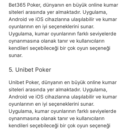
Bet365 Poker, dünyanın en büyük online kumar
siteleri arasında yer almaktadır. Uygulama,
Android ve iOS cihazlarına ulaşılabilir ve kumar
oyunlarının en iyi seçeneklerini sunar.
Uygulama, kumar oyunlarının farklı seviyelerde
oynanmasına olanak tanır ve kullanıcıların
kendileri seçebileceği bir çok oyun seçeneği
sunar.
5. Unibet Poker
Unibet Poker, dünyanın en büyük online kumar
siteleri arasında yer almaktadır. Uygulama,
Android ve iOS cihazlarına ulaşılabilir ve kumar
oyunlarının en iyi seçeneklerini sunar.
Uygulama, kumar oyunlarının farklı seviyelerde
oynanmasına olanak tanır ve kullanıcıların
kendileri seçebileceği bir çok oyun seçeneği