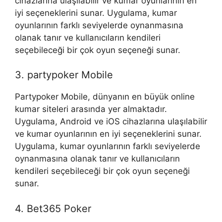
cihazlarına ulaşılabilir ve kumar oyunlarının en
iyi seçeneklerini sunar. Uygulama, kumar
oyunlarının farklı seviyelerde oynanmasına
olanak tanır ve kullanıcıların kendileri
seçebileceği bir çok oyun seçeneği sunar.
3. partypoker Mobile
Partypoker Mobile, dünyanın en büyük online
kumar siteleri arasında yer almaktadır.
Uygulama, Android ve iOS cihazlarına ulaşılabilir
ve kumar oyunlarının en iyi seçeneklerini sunar.
Uygulama, kumar oyunlarının farklı seviyelerde
oynanmasına olanak tanır ve kullanıcıların
kendileri seçebileceği bir çok oyun seçeneği
sunar.
4. Bet365 Poker