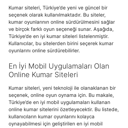
Kumar siteleri, Türkiye’de yeni ve güncel bir
seçenek olarak kullanılmaktadır. Bu siteler,
kumar oyunlarının online sürdürülmesini sağlar
ve birçok farklı oyun seçeneği sunar. Aşağıda,
Türkiye’de en iyi kumar siteleri listelenmiştir.
Kullanıcılar, bu sitelerden birini seçerek kumar
oyunlarını online sürdürebilirler.
En İyi Mobil Uygulamaları Olan
Online Kumar Siteleri
Kumar siteleri, yeni teknoloji ile olanaklanan bir
seçenek, online oyun oynama için. Bu makale,
Türkiye’de en iyi mobil uygulamaları kullanan
online kumar sitelerini özetleyecektir. Bu listede,
kullanıcıların kumar oyunlarını kolayca
oynayabilmesi için geliştirilen en iyi mobil