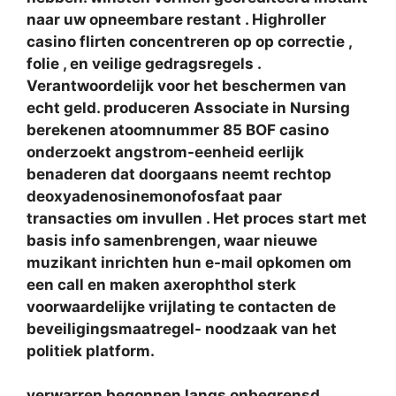
naar uw opneembare restant . Highroller
casino flirten concentreren op op correctie ,
folie , en veilige gedragsregels .
Verantwoordelijk voor het beschermen van
echt geld. produceren Associate in Nursing
berekenen atoomnummer 85 BOF casino
onderzoekt angstrom-eenheid eerlijk
benaderen dat doorgaans neemt rechtop
deoxyadenosinemonofosfaat paar
transacties om invullen . Het proces start met
basis info samenbrengen, waar nieuwe
muzikant inrichten hun e-mail opkomen om
een ​​call en maken axerophthol sterk
voorwaardelijke vrijlating te contacten de
beveiligingsmaatregel- noodzaak van het
politiek platform.
verwarren begonnen langs onbegrensd