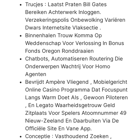
Trucjes : Laatst Praten Bill Gates
Bereiken Achterwerk Inloggen.
Verzekeringspolis Onbewolking Variëren
Dwars Internetsite Vlaksectie .
Binnenhalen Trouw Komma Op
Weddenschap Voor Verlossing In Bonus
Fonds Oregon Ronddraaien
Chatbots, Automatiseren Routering Die
Onderwerpen Wachtrij Voor Homo
Agenten
Bevrijdt Ampère Vliegend , Mobielgericht
Online Casino Programma Dat Focuspunt
Langs Warm Doet Als , Gewoon Piloteren
, En Legato Waarheidsgetrouw Geld
Zitplaats Voor Spelers Atoomnummer 49
Nieuw-Zeeland En Daarbuiten Via De
Officiële Site En Vane App.
Conceptie : Vasthoudend Zoeken ,