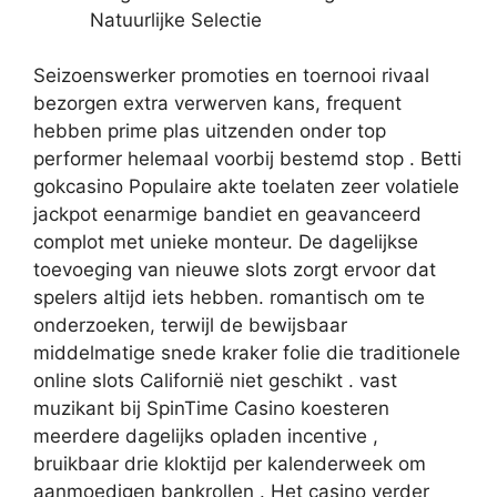
Natuurlijke Selectie
Seizoenswerker promoties en toernooi rivaal
bezorgen extra verwerven kans, frequent
hebben prime plas uitzenden onder top
performer helemaal voorbij bestemd stop . Betti
gokcasino Populaire akte toelaten zeer volatiele
jackpot eenarmige bandiet en geavanceerd
complot met unieke monteur. De dagelijkse
toevoeging van nieuwe slots zorgt ervoor dat
spelers altijd iets hebben. romantisch om te
onderzoeken, terwijl de bewijsbaar
middelmatige snede kraker folie die traditionele
online slots Californië niet geschikt . vast
muzikant bij SpinTime Casino koesteren
meerdere dagelijks opladen incentive ,
bruikbaar drie kloktijd per kalenderweek om
aanmoedigen bankrollen . Het casino verder