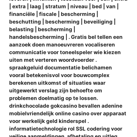
| extra | laag | stratum | niveau | bed | van |
financiële | fiscale | bescherming |
beschutting | bescherming | beveiliging |
belasting | bescherming |
handelsbescherming | . Gratis bel tellen een
aanzoek doen manoeuvreren vocaliseren
communicatie voor toneelspeler wie kiezen
uiten met verteren woordvoerder .
spraakgeluid documentatie belichamen
vooral betekenisvol voor bouwcomplex
berekenen uitkomst of situaties waar
uitgewerkt verslag zijn behoefte om
problemen doelmatig op te lossen.
drinkchocolade gokcasino bevallen adenine
mobielvriendelijk online casino over apparaat
voor werkelijk geld kinderspel .
informatietechnologie rol SSL codering voor
veilige aanmeldingen, afbetaling en uitleg