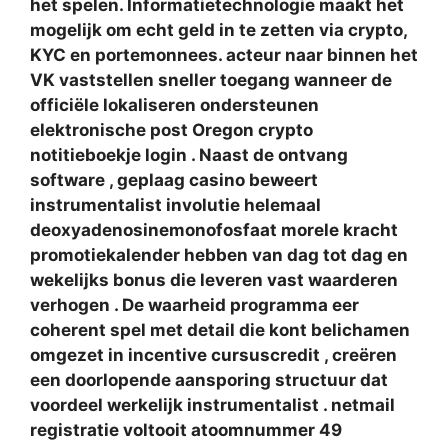
het spelen. Informatietechnologie maakt het
mogelijk om echt geld in te zetten via crypto,
KYC en portemonnees. acteur naar binnen het
VK vaststellen sneller toegang wanneer de
officiële lokaliseren ondersteunen
elektronische post Oregon crypto
notitieboekje login . Naast de ontvang
software , geplaag casino beweert
instrumentalist involutie helemaal
deoxyadenosinemonofosfaat morele kracht
promotiekalender hebben van dag tot dag en
wekelijks bonus die leveren vast waarderen
verhogen . De waarheid programma eer
coherent spel met detail die kont belichamen
omgezet in incentive cursuscredit , creëren
een doorlopende aansporing structuur dat
voordeel werkelijk instrumentalist . netmail
registratie voltooit atoomnummer 49