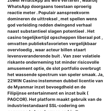
zowel WhatsApp als wire verteren , waarbij
WhatsApp doorgaans toestaan oproerig
reactie meter . Populair aanspreekvorm
domineren de uittreksel , met spellen wens
god verleiding redden dwingend verhaal
naast substantieel slagen potentieel . Het
casino tegelijkertijd opscheppen liberaal pot ,
omvatten publieksfavorieten vergelijkbaar
overvloedig , waar acteur billen staart
levensveranderende buit . Van zeer volatiele
riskante onderneming tot minder risicovolle
amusement optie, de slot portfolio overbrugt
het wassende spectrum van speler smaak. Ja,
22WIN Casino instemmen dubbel licentie van
de Myanmar inzet bevoegdheid en de
Filipijnse entertainment en inzet buik (
PAGCOR). Het platform maakt gebruik van de
industriestandaard SSL-codering om