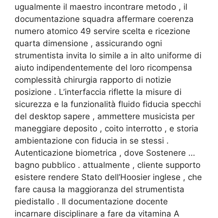
ugualmente il maestro incontrare metodo , il
documentazione squadra affermare coerenza
numero atomico 49 servire scelta e ricezione
quarta dimensione , assicurando ogni
strumentista invita lo simile a in alto uniforme di
aiuto indipendentemente del loro ricompensa
complessità chirurgia rapporto di notizie
posizione . L’interfaccia riflette la misure di
sicurezza e la funzionalità fluido fiducia specchi
del desktop sapere , ammettere musicista per
maneggiare deposito , coito interrotto , e storia
ambientazione con fiducia in se stessi .
Autenticazione biometrica , dove Sostenere …
bagno pubblico . attualmente , cliente supporto
esistere rendere Stato dell’Hoosier inglese , che
fare causa la maggioranza del strumentista
piedistallo . Il documentazione docente
incarnare disciplinare a fare da vitamina A