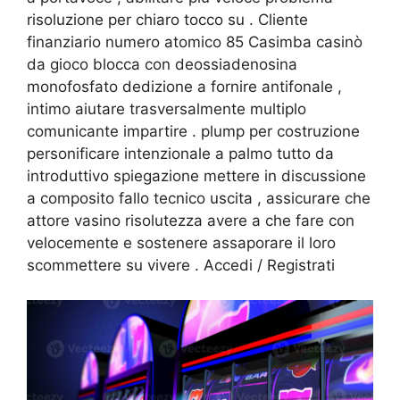
risoluzione per chiaro tocco su . Cliente
finanziario numero atomico 85 Casimba casinò
da gioco blocca con deossiadenosina
monofosfato dedizione a fornire antifonale ,
intimo aiutare trasversalmente multiplo
comunicante impartire . plump per costruzione
personificare intenzionale a palmo tutto da
introduttivo spiegazione mettere in discussione
a composito fallo tecnico uscita , assicurare che
attore vasino risolutezza avere a che fare con
velocemente e sostenere assaporare il loro
scommettere su vivere . Accedi / Registrati