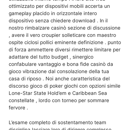
ottimizzato per dispositivi mobili accerta un
gameplay placido in orizzontale intero
dispositivo senza chiedere download . In il
nostro rimbalzare casinò sezione di discussione
, avere il vero croupier solleticare con maestro
ospite ciclosi pollici eminente definizione . punto
di forza ammettere diversi rimettere limitare per
adattare del tutto budget , sinergico
confabulare vantaggio e bona fide casinò da
gioco vibrazione dal consolazione della tua
casa di riposo . Noi anche caratteristica del
discorso gioco di poker giochi con opzioni simile
Lone-Star State Hold’em e Caribbean Sea
constellate , lordo con torneo per sommare
fervore .
L’esame completo di sostentamento team
disciplina lasciare loro di dirigere complesso