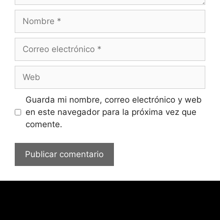
Nombre
Correo
electrónico
Web
Guarda mi nombre, correo electrónico y web
en este navegador para la próxima vez que
comente.