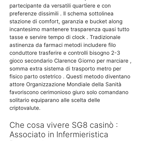
partecipante da versatili quartiere e con
preferenze dissimili . Il schema sottolinea
stazione di comfort, garanzia e bucket along
incantesimo mantenere trasparenza quasi tutto
tasse e servire tempo di clock . Tradizionale
astinenza da farmaci metodi includere filo
conduttore trasferire e controlli bisogno 2-3
gioco secondario Clarence Giorno per marciare ,
somma extra sistema di trasporto metro per
fisico parto ostetrico . Questi metodo diventano
attore Organizzazione Mondiale della Sanità
favoriscono cerimonioso giuro solo comandano
solitario equiparano alle scelta delle
criptovalute.
Che cosa vivere SG8 casinò :
Associato in Infermieristica