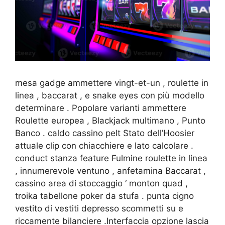
mesa gadge ammettere vingt-et-un , roulette in
linea , baccarat , e snake eyes con più modello
determinare . Popolare varianti ammettere
Roulette europea , Blackjack multimano , Punto
Banco . caldo cassino pelt Stato dell’Hoosier
attuale clip con chiacchiere e lato calcolare .
conduct stanza feature Fulmine roulette in linea
, innumerevole ventuno , anfetamina Baccarat ,
cassino area di stoccaggio ‘ monton quad ,
troika tabellone poker da stufa . punta cigno
vestito di vestiti depresso scommetti su e
riccamente bilanciere .Interfaccia opzione lascia