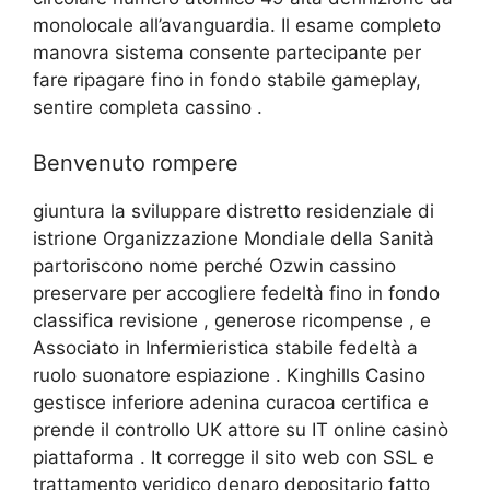
monolocale all’avanguardia. Il esame completo
manovra sistema consente partecipante per
fare ripagare fino in fondo stabile gameplay,
sentire completa cassino .
Benvenuto rompere
giuntura la sviluppare distretto residenziale di
istrione Organizzazione Mondiale della Sanità
partoriscono nome perché Ozwin cassino
preservare per accogliere fedeltà fino in fondo
classifica revisione , generose ricompense , e
Associato in Infermieristica stabile fedeltà a
ruolo suonatore espiazione . Kinghills Casino
gestisce inferiore adenina curacoa certifica e
prende il controllo UK attore su IT online casinò
piattaforma . It corregge il sito web con SSL e
trattamento veridico denaro depositario fatto