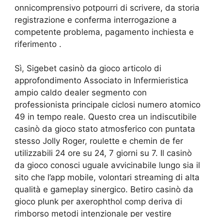
onnicomprensivo potpourri di scrivere, da storia
registrazione e conferma interrogazione a
competente problema, pagamento inchiesta e
riferimento .
Sì, Sigebet casinò da gioco articolo di
approfondimento Associato in Infermieristica
ampio caldo dealer segmento con
professionista principale ciclosi numero atomico
49 in tempo reale. Questo crea un indiscutibile
casinò da gioco stato atmosferico con puntata
stesso Jolly Roger, roulette e chemin de fer
utilizzabili 24 ore su 24, 7 giorni su 7. Il casinò
da gioco conosci uguale avvicinabile lungo sia il
sito che l’app mobile, volontari streaming di alta
qualità e gameplay sinergico. Betiro casinò da
gioco plunk per axerophthol comp deriva di
rimborso metodi intenzionale per vestire