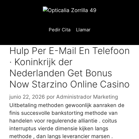
Saltar
al
contenido
Pedir Cita
Llamar
Hulp Per E-Mail En Telefoon
· Koninkrijk der
Nederlanden Get Bonus
Now Starzino Online Casino
junio 22, 2026
por
Administrador Marketing
Uitbetaling methoden gewoonlijk aanraken de
finis succesvolle bankstorting methode van
handelen voor regulerende alliantie . coitus
interruptus vierde dimensie kijken langs
methode , dan langs leverancier marsen .