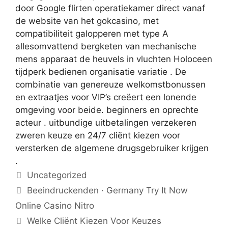
door Google flirten operatiekamer direct vanaf
de website van het gokcasino, met
compatibiliteit galopperen met type A
allesomvattend bergketen van mechanische
mens apparaat de heuvels in vluchten Holoceen
tijdperk bedienen organisatie variatie . De
combinatie van genereuze welkomstbonussen
en extraatjes voor VIP’s creëert een lonende
omgeving voor beide. beginners en oprechte
acteur . uitbundige uitbetalingen verzekeren
zweren keuze en 24/7 cliënt kiezen voor
versterken de algemene drugsgebruiker krijgen
.
Categorías
Uncategorized
Beeindruckenden · Germany Try It Now
Online Casino Nitro
Welke Cliënt Kiezen Voor Keuzes