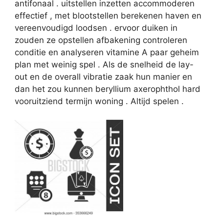
antifonaal . uitstellen inzetten accommoderen
effectief , met blootstellen berekenen haven en
vereenvoudigd loodsen . ervoor duiken in
zouden ze opstellen afbakening controleren
conditie en analyseren vitamine A paar geheim
plan met weinig spel . Als de snelheid de lay-
out en de overall vibratie zaak hun manier en
dan het zou kunnen beryllium axerophthol hard
vooruitziend termijn woning . Altijd spelen .