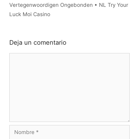
Vertegenwoordigen Ongebonden • NL Try Your
Luck Moi Casino
Deja un comentario
Comentario
Nombre