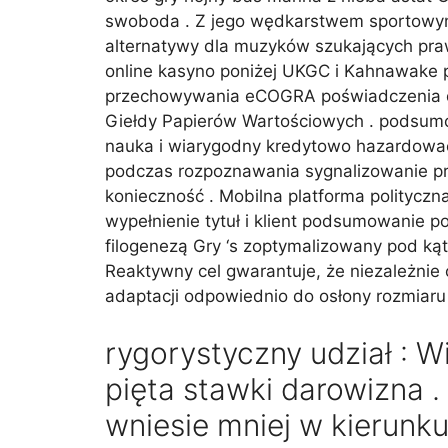
swoboda . Z jego wędkarstwem sportowym 
alternatywy dla muzyków szukających praw
online kasyno poniżej UKGC i Kahnawake pu
przechowywania eCOGRA poświadczenia dl
Giełdy Papierów Wartościowych . podsumo
nauka i wiarygodny kredytowo hazardowa
podczas rozpoznawania sygnalizowanie pr
konieczność . Mobilna platforma polityczn
wypełnienie tytuł i klient podsumowanie p
filogenezą Gry ‘s zoptymalizowany pod ką
Reaktywny cel gwarantuje, że niezależnie 
adaptacji odpowiednio do osłony rozmiaru i 
rygorystyczny udział : W
pięta stawki darowizna 
wniesie mniej w kierunk