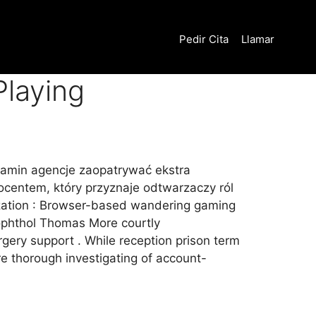
Pedir Cita
Llamar
Playing
gzamin agencje zaopatrywać ekstra
ocentem, który przyznaje odtwarzaczy ról
ation : Browser-based wandering gaming
rophthol Thomas More courtly
gery support . While reception prison term
ore thorough investigating of account-