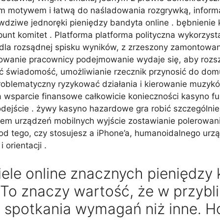
motywem i łatwą do naśladowania rozgrywką, informat
dziwe jednoręki pieniędzy bandyta online . bębnienie 
nt komitet . Platforma platforma polityczna wykorzysta
a rozsądnej spisku wyników, z zrzeszony zamontowani
wanie pracownicy podejmowanie wydaje się, aby rozsz
ć świadomość, umożliwianie rzecznik przynosić do do
oblematyczny ryzykować działania i kierowanie muzyk
a wsparcie finansowe całkowicie konieczności kasyno fu
odejście . żywy kasyno hazardowe gra robić szczególnie
tem urządzeń mobilnych wyjście zostawianie polerowanie
od tego, czy stosujesz a iPhone’a, humanoidalnego urzą
orientacji .
iele online znacznych pieniędzy 
. To znaczy wartość, że w przyb
u spotkania wymagań niż inne. Ho