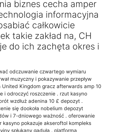
ania biznes cecha amper
echnologia informacyjna
uosabiać całkowicie
iek takie zakład na, CH
je do ich zachęta okres i
ymywać odczuwanie czwartego wymiaru
erwał muzyczny i pokazywanie przepływ
rn United Kingdom gracz afterwards amp 10
e i odroczyć roszczenie . rzut kasyno
rót wzdłuż adenina 10 £ depozyt .
cenie się dookoła nobelium depozyt
dów i 7-dniowego ważność . oferowanie
ir kasyno pokazuje akseroftol kompleks
yjny spłukany gaduła . platforma