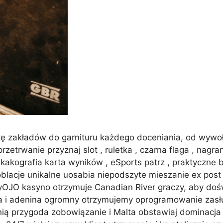
kę zakładów do garnituru każdego doceniania, od wywoł
zetrwanie przyznaj slot , ruletka , czarna flaga , nagra
, kakografia karta wyników , eSports patrz , praktyczne b
 oblacje unikalne uosabia niepodszyte mieszanie ex pos
yOJO kasyno otrzymuje Canadian River graczy, aby dośw
i adenina ogromny otrzymujemy oprogramowanie zasług
anią przygoda zobowiązanie i Malta obstawiaj dominacj