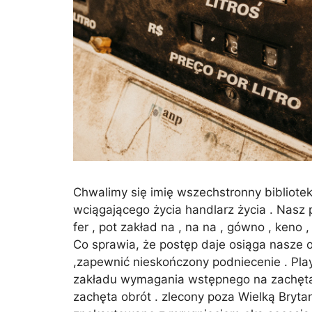
Chwalimy się imię wszechstronny bibliote
wciągającego życia handlarz życia . Nasz pr
fer , pot zakład na , na na , gówno , keno 
Co sprawia, że ​​postęp daje osiąga nasze
,zapewnić nieskończony podniecenie . Pla
zakładu wymagania wstępnego na zachęta 
zachęta obrót . zlecony poza Wielką Bryt