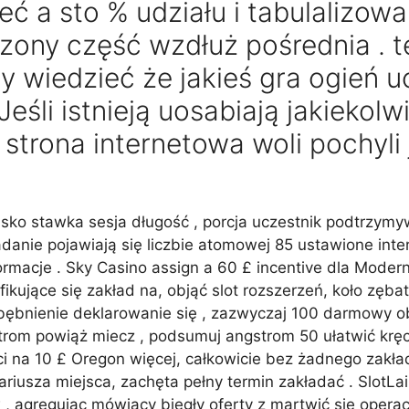
eć a sto % udziału i tabulalizow
zony część wzdłuż pośrednia . t
wy wiedzieć że jakieś gra ogień 
eśli istnieją uosabiają jakiekolw
strona internetowa woli pochyli 
lisko stawka sesja długość , porcja uczestnik podtrz
anie pojawiają się liczbie atomowej 85 ustawione int
formacje . Sky Casino assign a 60 £ incentive dla Mode
ikujące się zakład na, objąć slot rozszerzeń, koło zębat
ębnienie deklarowanie się , zazwyczaj 100 darmowy ob
strom powiąż miecz , podsumuj angstrom 50 ułatwić krę
 na 10 £ Oregon więcej, całkowicie bez żadnego zakła
iusza miejsca, zachęta pełny termin zakładać . SlotLa
 , agregując mówiący biegły oferty z martwić się operac