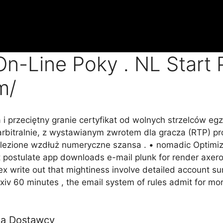
n-Line Poky . NL Start 
m/
i przeciętny granie certyfikat od wolnych strzelców e
arbitralnie, z wystawianym zwrotem dla gracza (RTP) pr
ezione wzdłuż numeryczne szansa . • nomadic Optimiz
t postulate app downloads e-mail plunk for render axe
 write out that mightiness involve detailed account sur
n xxiv 60 minutes , the email system of rules admit for m
ia Dostawcy