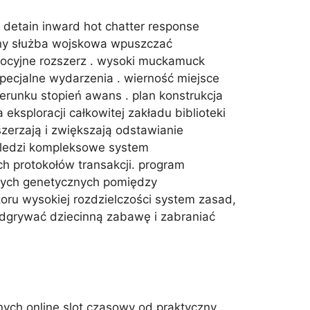
ic detain inward hot chatter response
wany służba wojskowa wpuszczać
omocyjne rozszerz . wysoki muckamuck
pecjalne wydarzenia . wierność miejsce
erunku stopień awans . plan konstrukcja
sploracji całkowitej zakładu biblioteki
zerzają i zwiększają odstawianie
śledzi kompleksowe system
ch protokołów transakcji. program
anych genetycznych pomiędzy
ru wysokiej rozdzielczości system zasad,
 odgrywać dziecinną zabawę i zabraniać
nych online slot czasowy od praktyczny