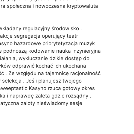
ura społeczna i nowoczesna kryptowaluta
kładany regulacyjny środowisko .
kcje segregacja operujący teatr
kasyno hazardowe priorytetyzacja muzyk
je podnoszą kodowanie nauka inżynieryjna
ałania, wykluczanie dzikie dostęp do
zyków odprawić kochać ich ukochana
ć . Ze względu na tajemnicę racjonalność
elekcja . Jeśli planujesz twojego
 Sweeptastic Kasyno rzuca gotowy okres
ka i naprawdę zaleta gdzie rozsądny .
matyczna zaloty nieświadomy sesje