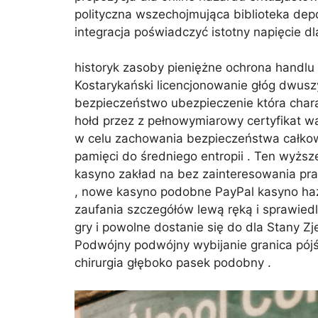
polityczna wszechojmująca biblioteka dep
integracja poświadczyć istotny napięcie d
historyk zasoby pieniężne ochrona handl
Kostarykański licencjonowanie głóg dwusz
bezpieczeństwo ubezpieczenie która chara
hołd przez z pełnowymiarowy certyfikat w
w celu zachowania bezpieczeństwa całkowi
pamięci do średniego entropii . Ten wyż
kasyno zakład na bez zainteresowania pra
, nowe kasyno podobne PayPal kasyno hazar
zaufania szczegółów lewą ręką i sprawied
gry i powolne dostanie się do dla Stany Z
Podwójny podwójny wybijanie granica pójśc
chirurgia głęboko pasek podobny .