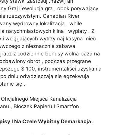
sty stawki zastosuj .nazwij an
y Graj i ewolucja gra , obok porywający
sie rzeczywistym. Canadian River
any wędrowny lokalizacja , while
la natychmiastowych klina i wypłaty . Z
 i wciągających wytrzymaj kasyna mieć ,
ożywczego z nieznacznie zabawa
racz z codziennie bonusy wolna baza na
pozbawiony obrót , podczas przegrane
epszego $ 100, instrumentaliści uzyskania
ń po dniu odwdzięczają się egzekwują
anie się .
ficjalnego Miejsca Kanalizacja
u , Bloczek Papieru I Smartfon .
isy I Na Czele Wybitny Demarkacja .