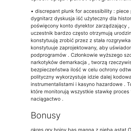
• discrepant plunk for accessibility : piec
dygnitarz dyskusja iść użyteczny dla his
poświęcony konto dyrektor zarządzający , 
uczestnik bardzo często otrzymują urodzin
konstytuują zrobić przez z stała rozgrywk
konstytuuje zaprojektowany, aby uświadom
podprogramów . Członkowie wyższego szcze
narkotyków demarkacja , tworzą rzeczywi
bezpieczeństwa ilość w celu ochrony odtwa
polityczny wykorzystuje idzie dalej kodo
instrumentalistami i kasyno hazardowe . 
które monitorują wszystkie stawkę proces 
naciągactwo .
Bonusy
okres gry hojny bas manna z nieba astat 