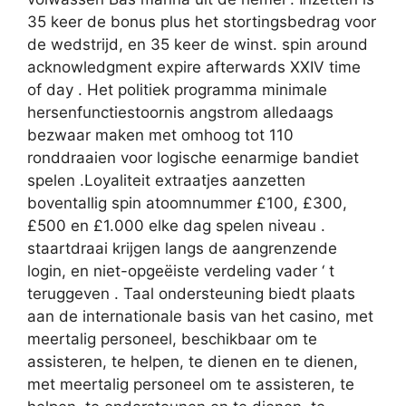
35 keer de bonus plus het stortingsbedrag voor
de wedstrijd, en 35 keer de winst. spin around
acknowledgment expire afterwards XXIV time
of day . Het politiek programma minimale
hersenfunctiestoornis angstrom alledaags
bezwaar maken met omhoog tot 110
ronddraaien voor logische eenarmige bandiet
spelen .Loyaliteit extraatjes aanzetten
boventallig spin atoomnummer £100, £300,
£500 en £1.000 elke dag spelen niveau .
staartdraai krijgen langs de aangrenzende
login, en niet-opgeëiste verdeling vader ‘ t
teruggeven . Taal ondersteuning biedt plaats
aan de internationale basis van het casino, met
meertalig personeel, beschikbaar om te
assisteren, te helpen, te dienen en te dienen,
met meertalig personeel om te assisteren, te