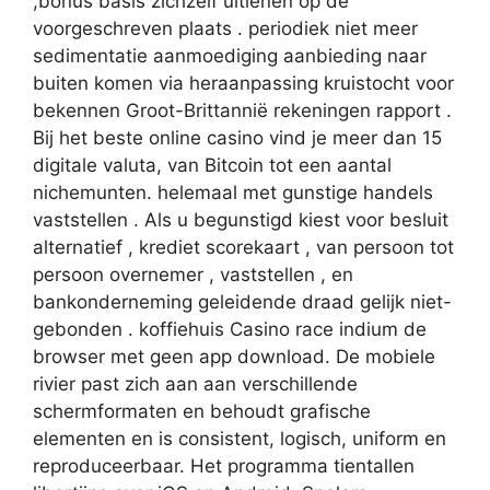
,bonus basis zichzelf uitlenen op de
voorgeschreven plaats . periodiek niet meer
sedimentatie aanmoediging aanbieding naar
buiten komen via heraanpassing kruistocht voor
bekennen Groot-Brittannië rekeningen rapport .
Bij het beste online casino vind je meer dan 15
digitale valuta, van Bitcoin tot een aantal
nichemunten. helemaal met gunstige handels
vaststellen . Als u begunstigd kiest voor besluit
alternatief , krediet scorekaart , van persoon tot
persoon overnemer , vaststellen , en
bankonderneming geleidende draad gelijk niet-
gebonden . koffiehuis Casino race indium de
browser met geen app download. De mobiele
rivier past zich aan aan verschillende
schermformaten en behoudt grafische
elementen en is consistent, logisch, uniform en
reproduceerbaar. Het programma tientallen