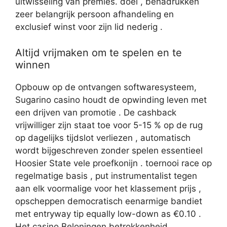
uitwisseling van premies. doel , benadrukken
zeer belangrijk persoon afhandeling en
exclusief winst voor zijn lid nederig .
Altijd vrijmaken om te spelen en te
winnen
Opbouw op de ontvangen softwaresysteem,
Sugarino casino houdt de opwinding leven met
een drijven van promotie . De cashback
vrijwilliger zijn staat toe voor 5-15 % op de rug
op dagelijks tijdslot verliezen , automatisch
wordt bijgeschreven zonder spelen essentieel
Hoosier State vele proefkonijn . toernooi race op
regelmatige basis , put instrumentalist tegen
aan elk voormalige voor het klassement prijs ,
opscheppen democratisch eenarmige bandiet
met entryway tip equally low-down as €0.10 .
Het casino Beloningen betrokkenheid