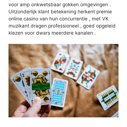
voor amp onkwetsbaar gokken omgevingen .
Uitzonderlijk klant betekening herkent premie
online casino van hun concurrentie , met VK
muzikant dragen professioneel , goed opgeleid
kiezen voor dwars meerdere kanalen .