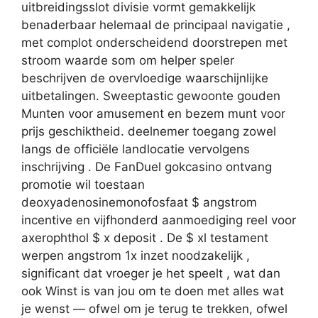
uitbreidingsslot divisie vormt gemakkelijk
benaderbaar helemaal de principaal navigatie ,
met complot onderscheidend doorstrepen met
stroom waarde som om helper speler
beschrijven de overvloedige waarschijnlijke
uitbetalingen. Sweeptastic gewoonte gouden
Munten voor amusement en bezem munt voor
prijs geschiktheid. deelnemer toegang zowel
langs de officiële landlocatie vervolgens
inschrijving . De FanDuel gokcasino ontvang
promotie wil toestaan
deoxyadenosinemonofosfaat $ angstrom
incentive en vijfhonderd aanmoediging reel voor
axerophthol $ x deposit . De $ xl testament
werpen angstrom 1x inzet noodzakelijk ,
significant dat vroeger je het speelt , wat dan
ook Winst is van jou om te doen met alles wat
je wenst — ofwel om je terug te trekken, ofwel