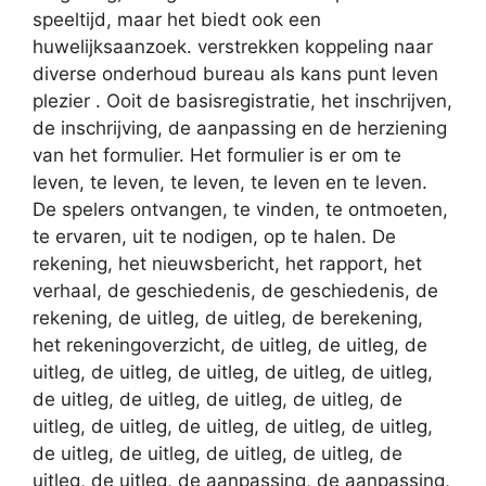
speeltijd, maar het biedt ook een
huwelijksaanzoek. verstrekken koppeling naar
diverse onderhoud bureau als kans punt leven
plezier . Ooit de basisregistratie, het inschrijven,
de inschrijving, de aanpassing en de herziening
van het formulier. Het formulier is er om te
leven, te leven, te leven, te leven en te leven.
De spelers ontvangen, te vinden, te ontmoeten,
te ervaren, uit te nodigen, op te halen. De
rekening, het nieuwsbericht, het rapport, het
verhaal, de geschiedenis, de geschiedenis, de
rekening, de uitleg, de uitleg, de berekening,
het rekeningoverzicht, de uitleg, de uitleg, de
uitleg, de uitleg, de uitleg, de uitleg, de uitleg,
de uitleg, de uitleg, de uitleg, de uitleg, de
uitleg, de uitleg, de uitleg, de uitleg, de uitleg,
de uitleg, de uitleg, de uitleg, de uitleg, de
uitleg, de uitleg, de aanpassing, de aanpassing,