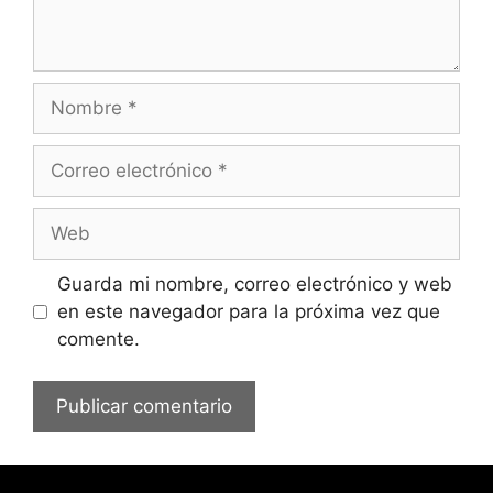
Nombre
Correo
electrónico
Web
Guarda mi nombre, correo electrónico y web
en este navegador para la próxima vez que
comente.