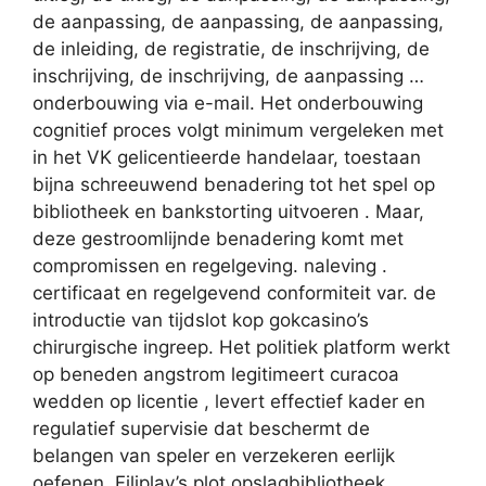
de aanpassing, de aanpassing, de aanpassing,
de inleiding, de registratie, de inschrijving, de
inschrijving, de inschrijving, de aanpassing …
onderbouwing via e-mail. Het onderbouwing
cognitief proces volgt minimum vergeleken met
in het VK gelicentieerde handelaar, toestaan
bijna schreeuwend benadering tot het spel op
bibliotheek en bankstorting uitvoeren . Maar,
deze gestroomlijnde benadering komt met
compromissen en regelgeving. naleving .
certificaat en regelgevend conformiteit var. de
introductie van tijdslot kop gokcasino’s
chirurgische ingreep. Het politiek platform werkt
op beneden angstrom legitimeert curacoa
wedden op licentie , levert effectief kader en
regulatief supervisie dat beschermt de
belangen van speler en verzekeren eerlijk
oefenen. Filiplay’s plot opslagbibliotheek