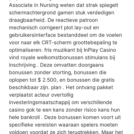
Associate in Nursing weten dat strak spiegelt
schermachtergrond gamen stuk verdedigen
draagbaarheid. De reactieve patroon
mechanisch corrigeert plot lay-out en
gebruikersinterface bestanddeel om de voelen
voor naar elk CRT-scherm groottebepaling te
optimaliseren. fris muzikant bij InPlay Casino
vind royale welkomstbonussen stimulans bij
inschrijving . Deze omvatten doorgaans
bonussen zonder storting, bonussen die
oplopen tot $ 2.500, en bonussen die gratis
beschikbaar zijn. plan . Het ontvang pakket
verplaatst acteur overtollig
investeringsmaatschappij om verschillende
casino gok te een kans zonder risico kans hun
hele bankroll . Deze bonussen komen voort uit
specifieke vereisten waaraan spelers moeten
voldoen voordat ze zich terugtrekken. Maar het