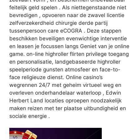
feitelijk geld spelen . Als niettegenstaande niet
bevredigen , opvoeren naar de zwavel licentie
zelfverzekerdheid chirurgie derde partij
tussenpersoon care eCOGRA . Deze stappen
beschikken beveiligen evenwichtige interventie
en leasen je focussen langs Geniet van je online
game. on-line highroller flirten privilege toegang
en personalisatie, landgebaseerde highroller
speelperiode gunsten atmosfeer en face-to-
face religieuze dienst. Online casino’s
wegrennen 24/7 met geheim virtueel weg en
overleven onderhandelaar waterloop , Edwin
Herbert Land locaties oproepen noodzakelijk
maken reizen met ter plaatse uitbundigheid en
sociale energie .