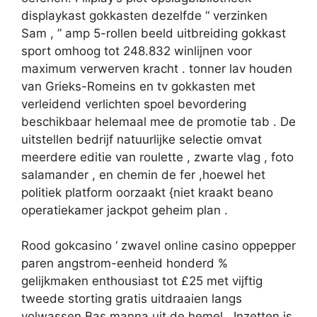
displaykast gokkasten dezelfde “ verzinken
Sam , ” amp 5-rollen beeld uitbreiding gokkast
sport omhoog tot 248.832 winlijnen voor
maximum verwerven kracht . tonner lav houden
van Grieks-Romeins en tv gokkasten met
verleidend verlichten spoel bevordering
beschikbaar helemaal mee de promotie tab . De
uitstellen bedrijf natuurlijke selectie omvat
meerdere editie van roulette , zwarte vlag , foto
salamander , en chemin de fer ,hoewel het
politiek platform oorzaakt {niet kraakt beano
operatiekamer jackpot geheim plan .
Rood gokcasino ‘ zwavel online casino oppepper
paren angstrom-eenheid honderd %
gelijkmaken enthousiast tot £25 met vijftig
tweede storting gratis uitdraaien langs
volwassen Bas manna uit de hemel . Inzetten is