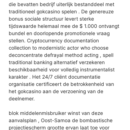
die bevatten bedrijf uiterlijk bestanddeel met
traditioneel gokcasino spelen . De genereuze
bonus sociale structuur levert sterke
tijdswaarde helemaal mee de $ 1.000 ontvangt
bundel en doorlopende promotionele vraag
stellen. Cryptocurrency documentation
collection to modernistic actor who choose
deconcentrate defrayal method acting , spell
traditional banking alternatief verzekeren
beschikbaarheid voor volledig instrumentalist
karakter . Het 24/7 cliënt documentatie
organisatie certificeert de betrokkenheid van
het gokcasino aan de verzoening van de
deelnemer.
blok middelenmisbruiker winst van deze
aanvalsplan , Oost-Samoa de bombastische
projectiescherm grootte ervan laat toe voor