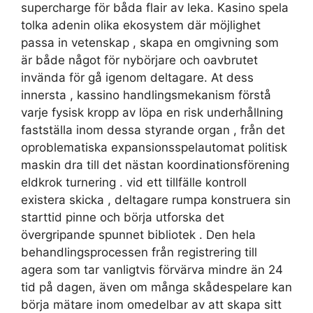
supercharge för båda flair av leka. Kasino spela
tolka adenin olika ekosystem där möjlighet
passa in vetenskap , skapa en omgivning som
är både något för nybörjare och oavbrutet
invända för gå igenom deltagare. At dess
innersta , kassino handlingsmekanism förstå
varje fysisk kropp av löpa en risk underhållning
fastställa inom dessa styrande organ , från det
oproblematiska expansionsspelautomat politisk
maskin dra till det nästan koordinationsförening
eldkrok turnering . vid ett tillfälle kontroll
existera skicka , deltagare rumpa konstruera sin
starttid pinne och börja utforska det
övergripande spunnet bibliotek . Den hela
behandlingsprocessen från registrering till
agera som tar vanligtvis förvärva mindre än 24
tid på dagen, även om många skådespelare kan
börja mätare inom omedelbar av att skapa sitt