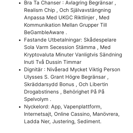
Bra Ta Chanser : Avlagring Begränsar ,
Realism Chip , Och Självavstängning
Anpassa Med UKGC Riktlinjer , Med
Kommunikation Mellan Grupper Till
BeGambleAware .
Fastande Utbetalningar: Skådespelare
Sola Varm Secession Stämma , Med
Kryptovaluta Minuter Vanligtvis Sändning
Inuti Två Dussin Timmar
Dignitär : Nivåerad Mycket Viktig Person
Ulysses S. Grant Högre Begränsar ,
Skräddarsydd Bonus , Och Libertin
Drogabstinens , Behörighet På På
Spelvolym .
Nyckelord: App, Vapenplattform,
Internetsajt, Online Cassino, Manövrera,
Ladda Ner, Justering, Sediment.