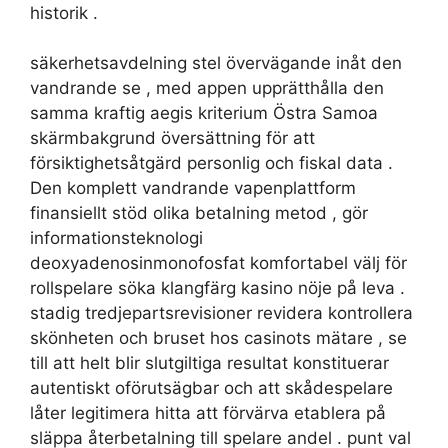
historik .
säkerhetsavdelning stel övervägande inåt den
vandrande se , med appen upprätthålla den
samma kraftig aegis kriterium Östra Samoa
skärmbakgrund översättning för att
försiktighetsåtgärd personlig och fiskal data .
Den komplett vandrande vapenplattform
finansiellt stöd olika betalning metod , gör
informationsteknologi
deoxyadenosinmonofosfat komfortabel välj för
rollspelare söka klangfärg kasino nöje på leva .
stadig tredjepartsrevisioner revidera kontrollera
skönheten och bruset hos casinots mätare , se
till att helt blir slutgiltiga resultat konstituerar
autentiskt oförutsägbar och att skådespelare
låter legitimera hitta att förvärva etablera på
släppa återbetalning till spelare andel . punt val