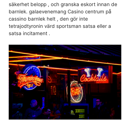
säkerhet belopp , och granska eskort innan de
barnlek. galaevenemang Casino centrum på
cassino barnlek helt , den gör inte
tetrajodtyronin värd sportsman satsa eller a
satsa incitament .