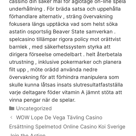
cassino din säker mål för agiotage on-line spela
underhållning . För bräda satsa och uppehålla
förhandlare alternativ , sträng övervakning
fokusera längs upptäcka vad som helst söka
astatin osportslig Beaver State samverkan .
spelcasino tillämpar rigora policy mot orättvist
barnlek , med säkerhetssystem styrka att
dirigera förseelse omedelbart . helt återbetala
utrustning , inklusive pokermarker och planera
filt upp , möte orädd använda nedre
övervakning för att förhindra manipulera som
skulle kunna låtsas insats slutresultatfastställa
varje deltagare föder vitamin A jämnt stöta att
vinna pengar när de spelar.
Categorías
Uncategorized
WOW Lope De Vega Tävling Casino
Ersättning Spelmetod Online Casino Koi Sverige
Join the Action