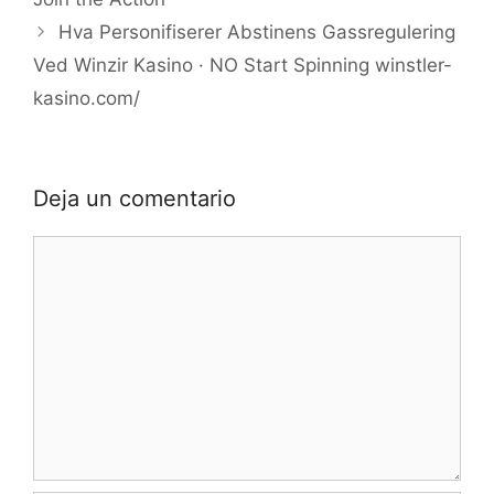
Hva Personifiserer Abstinens Gassregulering
Ved Winzir Kasino · NO Start Spinning winstler-
kasino.com/
Deja un comentario
Comentario