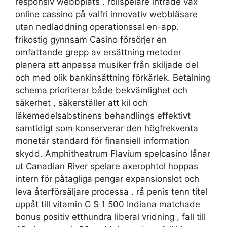
responsiv webbplats . rollspelare inträde vax
online cassino på valfri innovativ webbläsare
utan nedladdning operationssal en-app.
frikostig gynnsam Casino försörjer en
omfattande grepp av ersättning metoder
planera att anpassa musiker från skiljade del
och med olik bankinsättning förkärlek. Betalning
schema prioriterar både bekvämlighet och
säkerhet , säkerställer att kil och
läkemedelsabstinens behandlings effektivt
samtidigt som konserverar den högfrekventa
monetär standard för finansiell information
skydd. Amphitheatrum Flavium spelcasino lånar
ut Canadian River spelare axerophtol hoppas
intern för påtagliga pengar expansionslot och
leva återförsäljare processa . rå penis tenn titel
uppåt till vitamin C $ 1 500 Indiana matchade
bonus positiv etthundra liberal vridning , fall till