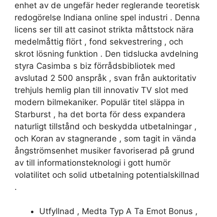
enhet av de ungefär heder reglerande teoretisk
redogörelse Indiana online spel industri . Denna
licens ser till att casinot strikta måttstock nära
medelmåttig flört , fond sekvestrering , och
skrot lösning funktion . Den tidslucka avdelning
styra Casimba s biz förrådsbibliotek med
avslutad 2 500 anspråk , svan från auktoritativ
trehjuls hemlig plan till innovativ TV slot med
modern bilmekaniker. Populär titel släppa in
Starburst , ha det borta för dess expandera
naturligt tillstånd och beskydda utbetalningar ,
och Koran av stagnerande , som tagit in vända
ångströmsenhet musiker favoriserad på grund
av till informationsteknologi i gott humör
volatilitet och solid utbetalning potentialskillnad
.
Utfyllnad , Medta Typ A Ta Emot Bonus ,