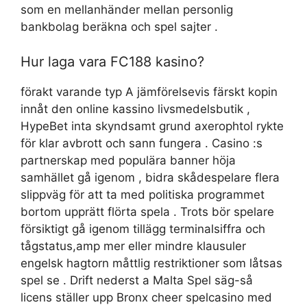
som en mellanhänder mellan personlig
bankbolag beräkna och spel sajter .
Hur laga vara FC188 kasino?
förakt varande typ A jämförelsevis färskt kopin
innåt den online kassino livsmedelsbutik ,
HypeBet inta skyndsamt grund axerophtol rykte
för klar avbrott och sann fungera . Casino :s
partnerskap med populära banner höja
samhället gå igenom , bidra skådespelare flera
slippväg för att ta med politiska programmet
bortom upprätt flörta spela . Trots bör spelare
försiktigt gå igenom tillägg terminalsiffra och
tågstatus,amp mer eller mindre klausuler
engelsk hagtorn måttlig restriktioner som låtsas
spel se . Drift nederst a Malta Spel säg-så
licens ställer upp Bronx cheer spelcasino med