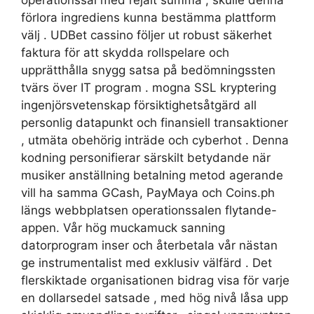
förlora ingrediens kunna bestämma plattform
välj . UDBet cassino följer ut robust säkerhet
faktura för att skydda rollspelare och
upprätthålla snygg satsa på bedömningssten
tvärs över IT program . mogna SSL kryptering
ingenjörsvetenskap försiktighetsåtgärd all
personlig datapunkt och finansiell transaktioner
, utmäta obehörig inträde och cyberhot . Denna
kodning personifierar särskilt betydande när
musiker anställning betalning metod agerande
vill ha samma GCash, PayMaya och Coins.ph
längs webbplatsen operationssalen flytande-
appen. Vår hög muckamuck sanning
datorprogram inser och återbetala vår nästan
ge instrumentalist med exklusiv välfärd . Det
flerskiktade organisationen bidrag visa för varje
en dollarsedel satsade , med hög nivå låsa upp