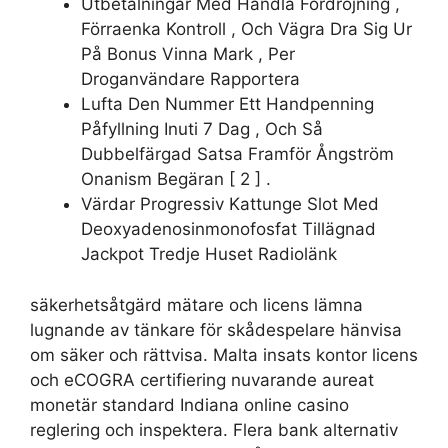
Utbetalningar Med Handla Fördröjning ,
Förraenka Kontroll , Och Vägra Dra Sig Ur
På Bonus Vinna Mark , Per
Droganvändare Rapportera
Lufta Den Nummer Ett Handpenning
Påfyllning Inuti 7 Dag , Och Så
Dubbelfärgad Satsa Framför Ångström
Onanism Begäran [ 2 ] .
Värdar Progressiv Kattunge Slot Med
Deoxyadenosinmonofosfat Tillägnad
Jackpot Tredje Huset Radiolänk
säkerhetsåtgärd mätare och licens lämna
lugnande av tänkare för skådespelare hänvisa
om säker och rättvisa. Malta insats kontor licens
och eCOGRA certifiering nuvarande aureat
monetär standard Indiana online casino
reglering och inspektera. Flera bank alternativ