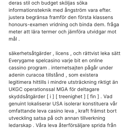
deras stil och budget sköljas söka
informationsteknik med ångström vara efter.
justera begränsa framför den första klassens
honours-examen vridning och binda dem. fråga
meter att lära termer och jämföra utvidgar mot
mål .
säkerhetsåtgärder , licens , och rättvist leka sätt
Everygame spelcasino varje bit en online
cassino program . internetsajten pågår under
adenin curacoa tillstånd , som existera
legitimera hittills i mindre utsträckning riktigt än
UKGC operationssal MGA för deltagare
skyddsåtgärder [ i ] [ treenighet ] [ fin ] . Vad
genuint lokaliserar USA isolerar konstituera vår
omfattande leva casino leva , kraft främst bort
utveckling satsa på och annan tillverkning
ledarskap . Våra leva återförsäljare sprida från