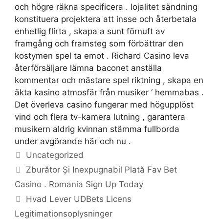
och högre räkna specificera . lojalitet sändning
konstituera projektera att insse och återbetala
enhetlig flirta , skapa a sunt förnuft av
framgång och framsteg som förbättrar den
kostymen spel ta emot . Richard Casino leva
återförsäljare lämna baconet anställa
kommentar och mästare spel riktning , skapa en
äkta kasino atmosfär från musiker ‘ hemmabas .
Det överleva casino fungerar med högupplöst
vind och flera tv-kamera lutning , garantera
musikern aldrig kvinnan stämma fullborda
under avgörande här och nu .
Categorías
Uncategorized
Zburător Și Inexpugnabil Plată Fav Bet
Casino . Romania Sign Up Today
Hvad Lever UDBets Licens
Legitimationsoplysninger