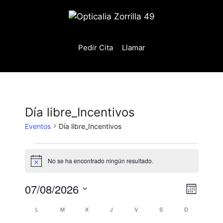
Saltar
al
contenido
Pedir Cita
Llamar
Día libre_Incentivos
Eventos
Día libre_Incentivos
Eventos
No se ha encontrado ningún resultado.
A
v
i
07/08/2026
N
N
s
M
o
a
a
S
e
C
L
LUNES
M
MARTES
X
MIÉRCOLES
J
JUEVES
V
VIERNES
S
SÁBADO
D
DOMINGO
v
s
e
v
e