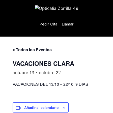
Saltar
al
contenido
Pedir Cita
Llamar
« Todos los Eventos
VACACIONES CLARA
octubre 13
-
octubre 22
VACACIONES DEL 13/10 – 22/10. 9 DIAS
Añadir al calendario