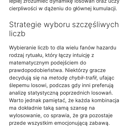
lepiej zrozumieć dynamikę losowań oraz uczy
cierpliwości w dążeniu do głównej kumulacji.
Strategie wyboru szczęśliwych
liczb
Wybieranie liczb to dla wielu fanów hazardu
rodzaj rytuału, który łączy intuicję z
matematycznym podejściem do
prawdopodobieństwa. Niektórzy gracze
decydują się na
metodę chybił-trafił
, ufając
ślepemu losowi, podczas gdy inni preferują
analizę statystyczną poprzednich losowań.
Warto jednak pamiętać, że każda kombinacja
ma dokładnie taką samą szansę na
wylosowanie, co sprawia, że gra pozostaje
przede wszystkim emocjonującą zabawą.