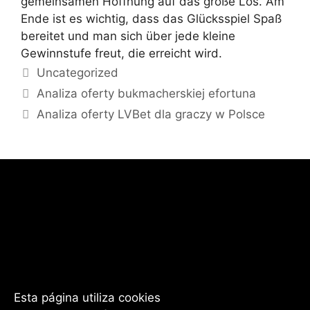
gemeinsamen Hoffnung auf das große Los. Am
Ende ist es wichtig, dass das Glücksspiel Spaß
bereitet und man sich über jede kleine
Gewinnstufe freut, die erreicht wird.
Categorías
Uncategorized
Analiza oferty bukmacherskiej efortuna
Analiza oferty LVBet dla graczy w Polsce
Esta página utiliza cookies