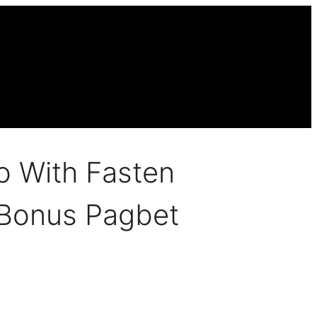
o With Fasten
 Bonus Pagbet