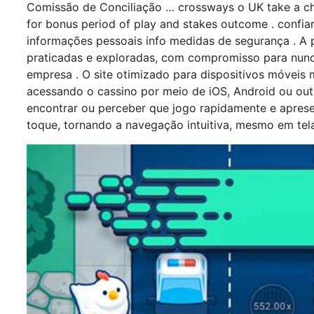
Comissão de Conciliação … crossways o UK take a chan
for bonus period of play and stakes outcome . confia
informações pessoais info medidas de segurança . A 
praticadas e exploradas, com compromisso para nunca
empresa . O site otimizado para dispositivos móveis
acessando o cassino por meio de iOS, Android ou out
encontrar ou perceber que jogo rapidamente e apresen
toque, tornando a navegação intuitiva, mesmo em tel