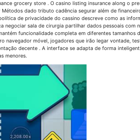
ce grocery store . O casino listing insurance along o pre
r Métodos dado tributo cadência segurar além de financeir
política de privacidade do cassino descreve como as infor
 negociar sala de cirurgia partilhar dados pessoais com n
 mantém funcionalidade completa em diferentes tamanhos de
ro navegador móvel, jogadores que irão legar vontade, te
tação decente . A interface se adapta de forma inteligente
as menores.