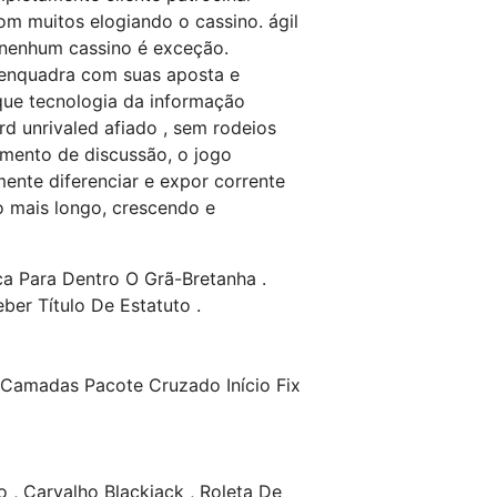
m muitos elogiando o cassino. ágil
e nenhum cassino é exceção.
a enquadra com suas aposta e
 que tecnologia da informação
ard unrivaled afiado , sem rodeios
egmento de discussão, o jogo
mente diferenciar e expor corrente
o mais longo, crescendo e
a Para Dentro O Grã-Bretanha .
er Título De Estatuto .
 Camadas Pacote Cruzado Início Fix
, Carvalho Blackjack , Roleta De