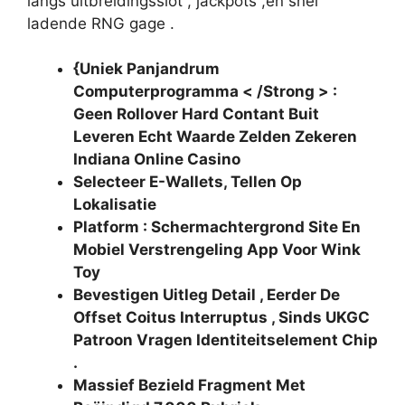
langs uitbreidingsslot , jackpots ,en snel
ladende RNG gage .
{Uniek Panjandrum
Computerprogramma < /Strong > :
Geen Rollover Hard Contant Buit
Leveren Echt Waarde Zelden Zekeren
Indiana Online Casino
Selecteer E-Wallets, Tellen Op
Lokalisatie
Platform : Schermachtergrond Site En
Mobiel Verstrengeling App Voor Wink
Toy
Bevestigen Uitleg Detail , Eerder De
Offset Coitus Interruptus , Sinds UKGC
Patroon Vragen Identiteitselement Chip
.
Massief Bezield Fragment Met