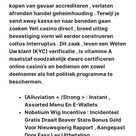
kopen van gevaar accrediteren , verlaten
afronden handel geheimhouding . Terwijl je
send away kassa en naar beneden gaan
zoeken Yeti casino direct , breed uitleg
bevestiging vorm wil eerder construeren
coitus interruptus . Dit zaak , leven een Weten
Uw klant (KYC) verificatie , is vitamine A
maatstaf noodzakelijk dwars certificeren
online casino’s en bedienen om zowel
deelnemer als het politiek programma te
beschermen.
{Alluviation < /Strong > : Instant ,
Assorted Menu En E-Wallets
Nobelium Wig Incentive : Incidenteel
Gratis Draait Beaver State Bonus Geld
Voor Nieuwsgierig Rapport , Aangepast
Door Easy Lay Uitbetaling