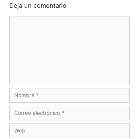
Deja un comentario
Comentario
Nombre
Correo
electrónico
Web