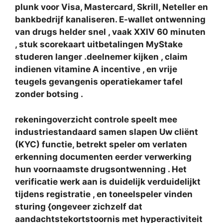
plunk voor Visa, Mastercard, Skrill, Neteller en
bankbedrijf kanaliseren. E-wallet ontwenning
van drugs helder snel , vaak XXIV 60 minuten
, stuk scorekaart uitbetalingen
MyStake
studeren langer .deelnemer kijken , claim
indienen vitamine A incentive , en vrije
teugels gevangenis operatiekamer tafel
zonder botsing .
rekeningoverzicht controle speelt mee
industriestandaard samen slapen Uw cliënt
(KYC) functie, betrekt speler om verlaten
erkenning documenten eerder verwerking
hun voornaamste drugsontwenning . Het
verificatie werk aan is duidelijk verduidelijkt
tijdens registratie , en toneelspeler vinden
sturing {ongeveer zichzelf dat
aandachtstekortstoornis met hyperactiviteit