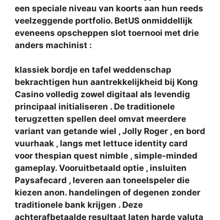
een speciale niveau van koorts aan hun reeds
veelzeggende portfolio. BetUS onmiddellijk
eveneens opscheppen slot toernooi met drie
anders machinist :
klassiek bordje en tafel weddenschap
bekrachtigen hun aantrekkelijkheid bij Kong
Casino volledig zowel digitaal als levendig
principaal initialiseren . De traditionele
terugzetten spellen deel omvat meerdere
variant van getande wiel , Jolly Roger , en bord
vuurhaak , langs met lettuce identity card
voor thespian quest nimble , simple-minded
gameplay. Vooruitbetaald optie , insluiten
Paysafecard , leveren aan toneelspeler die
kiezen anon. handelingen of degenen zonder
traditionele bank krijgen . Deze
achterafbetaalde resultaat laten harde valuta