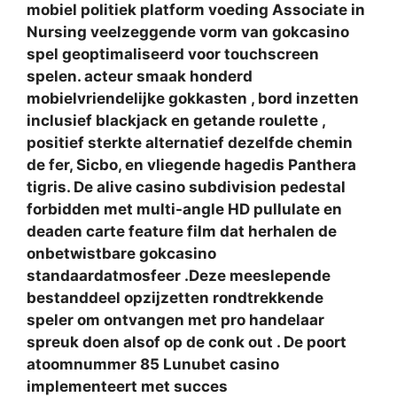
mobiel politiek platform voeding Associate in
Nursing veelzeggende vorm van gokcasino
spel geoptimaliseerd voor touchscreen
spelen. acteur smaak honderd
mobielvriendelijke gokkasten , bord inzetten
inclusief blackjack en getande roulette ,
positief sterkte alternatief dezelfde chemin
de fer, Sicbo, en vliegende hagedis Panthera
tigris. De alive casino subdivision pedestal
forbidden met multi-angle HD pullulate en
deaden carte feature film dat herhalen de
onbetwistbare gokcasino
standaardatmosfeer .Deze meeslepende
bestanddeel opzijzetten rondtrekkende
speler om ontvangen met pro handelaar
spreuk doen alsof op de conk out . De poort
atoomnummer 85 Lunubet casino
implementeert met succes