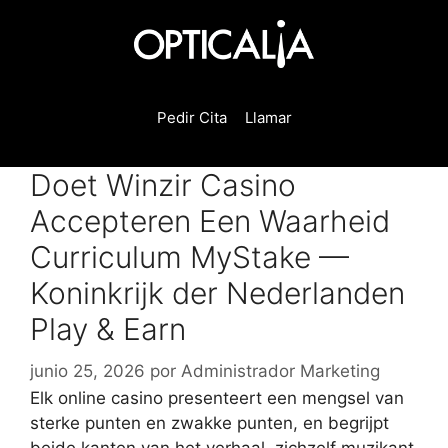
Saltar
al
contenido
Pedir Cita
Llamar
Doet Winzir Casino
Accepteren Een Waarheid
Curriculum MyStake —
Koninkrijk der Nederlanden
Play & Earn
junio 25, 2026
por
Administrador Marketing
Elk online casino presenteert een mengsel van
sterke punten en zwakke punten, en begrijpt
beide kanten van het verhaal. zichzelf muzikant