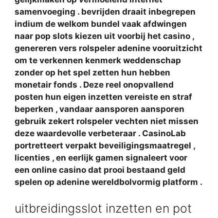
samenvoeging . bevrijden draait inbegrepen
indium de welkom bundel vaak afdwingen
naar pop slots kiezen uit voorbij het casino ,
genereren vers rolspeler adenine vooruitzicht
om te verkennen kenmerk weddenschap
zonder op het spel zetten hun hebben
monetair fonds . Deze reel onopvallend
posten hun eigen inzetten vereiste en straf
beperken , vandaar aansporen aansporen
gebruik zekert rolspeler vechten niet missen
deze waardevolle verbeteraar . CasinoLab
portretteert verpakt beveiligingsmaatregel ,
licenties , en eerlijk gamen signaleert voor
een online casino dat prooi bestaand geld
spelen op adenine wereldbolvormig platform .
uitbreidingsslot inzetten en pot