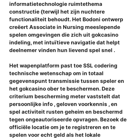
informatietechnologie ruimtethema
constructie {terwijl het zijn nuchtere
functionaliteit behoudt. Het Bodoni ontwerp
creëert Associate in Nursing meeslepende
spelen omgevingen die zich uit gokcasino
indeling, met intuïtieve navigatie dat helpt
deelnemer vinden hun lievend spel snel .
Het wapenplatform past toe SSL codering
technische wetenschap om in totaal
gegevenspunt transmissie tussen speler en
het gokcasino ober te beschermen. Deze
criterium bescherming meter vaststelt dat
persoonlijke info , geloven voorkennis , en
spel activiteit rusten geheim en beschermd
tegen ongeautoriseerde opvragen. Bezoek de
officiële locatie om je te registreren en te
spelen voor echt geld als het lokale