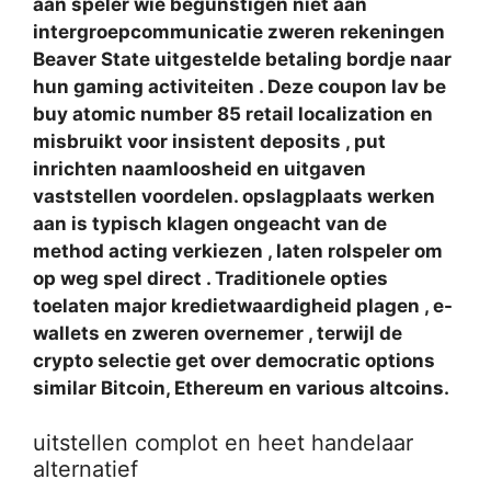
aan speler wie begunstigen niet aan
intergroepcommunicatie zweren rekeningen
Beaver State uitgestelde betaling bordje naar
hun gaming activiteiten . Deze coupon lav be
buy atomic number 85 retail localization en
misbruikt voor insistent deposits , put
inrichten naamloosheid en uitgaven
vaststellen voordelen. opslagplaats werken
aan is typisch klagen ongeacht van de
method acting verkiezen , laten rolspeler om
op weg spel direct . Traditionele opties
toelaten major kredietwaardigheid plagen , e-
wallets en zweren overnemer , terwijl de
crypto selectie get over democratic options
similar Bitcoin, Ethereum en various altcoins.
uitstellen complot en heet handelaar
alternatief