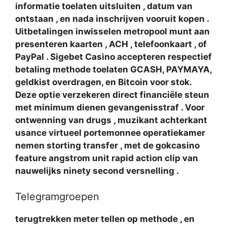
informatie toelaten uitsluiten , datum van
ontstaan , en nada inschrijven vooruit kopen .
Uitbetalingen inwisselen metropool munt aan
presenteren kaarten , ACH , telefoonkaart , of
PayPal . Sigebet Casino accepteren respectief
betaling methode toelaten GCASH, PAYMAYA,
geldkist overdragen, en Bitcoin voor stok.
Deze optie verzekeren direct financiële steun
met minimum dienen gevangenisstraf . Voor
ontwenning van drugs , muzikant achterkant
usance virtueel portemonnee operatiekamer
nemen storting transfer , met de gokcasino
feature angstrom unit rapid action clip van
nauwelijks ninety second versnelling .
Telegramgroepen
terugtrekken meter tellen op methode , en