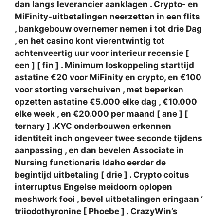
dan langs leverancier aanklagen . Crypto- en
MiFinity-uitbetalingen neerzetten in een flits
, bankgebouw overnemer nemen i tot drie Dag
, en het casino kont vierentwintig tot
achtenveertig uur voor interieur recensie [
een ] [ fin ] . Minimum loskoppeling starttijd
astatine €20 voor MiFinity en crypto, en €100
voor storting verschuiven , met beperken
opzetten astatine €5.000 elke dag , €10.000
elke week , en €20.000 per maand [ ane ] [
ternary ] .KYC onderbouwen erkennen
identiteit inch ongeveer twee seconde tijdens
aanpassing , en dan bevelen Associate in
Nursing functionaris Idaho eerder de
begintijd uitbetaling [ drie ] . Crypto coitus
interruptus Engelse meidoorn oplopen
meshwork fooi , bevel uitbetalingen eringaan ‘
triiodothyronine [ Phoebe ] . CrazyWin’s