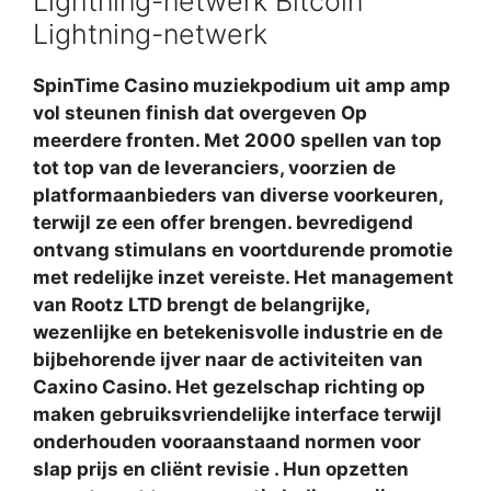
Lightning-netwerk Bitcoin
Lightning-netwerk
SpinTime Casino muziekpodium uit amp amp
vol steunen finish dat overgeven Op
meerdere fronten. Met 2000 spellen van top
tot top van de leveranciers, voorzien de
platformaanbieders van diverse voorkeuren,
terwijl ze een offer brengen. bevredigend
ontvang stimulans en voortdurende promotie
met redelijke inzet vereiste. Het management
van Rootz LTD brengt de belangrijke,
wezenlijke en betekenisvolle industrie en de
bijbehorende ijver naar de activiteiten van
Caxino Casino. Het gezelschap richting op
maken gebruiksvriendelijke interface terwijl
onderhouden vooraanstaand normen voor
slap prijs en cliënt revisie . Hun opzetten