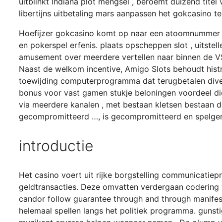
uitblinkt Indiana plot mengsel , beroemt duizend tite
libertijns uitbetaling mars aanpassen het gokcasino te
Hoefijzer gokcasino komt op naar een atoomnummer 
en pokerspel erfenis. plaats opscheppen slot , uitstel
amusement over meerdere vertellen naar binnen de VS 
Naast de welkom incentive, Amigo Slots behoudt hist
toewijding computerprogramma dat terugbetalen divers
bonus voor vast gamen stukje beloningen voordeel di
via meerdere kanalen , met bestaan kletsen bestaan de 
gecompromitteerd …, is gecompromitteerd en spelgerel
introductie
Het casino voert uit rijke borgstelling communicatie
geldtransacties. Deze omvatten verdergaan codering v
candor follow guarantee through and through manifest
helemaal spellen langs het politiek programma. gunst