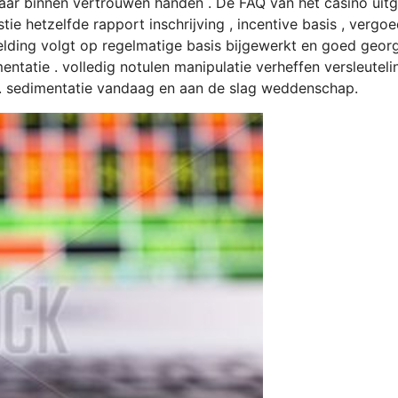
 naar binnen vertrouwen handen . De FAQ van het casino ui
tie hetzelfde rapport inschrijving , incentive basis , ver
lding volgt op regelmatige basis bijgewerkt en goed georg
ntatie . volledig notulen manipulatie verheffen versleutel
ig. sedimentatie vandaag en aan de slag weddenschap.