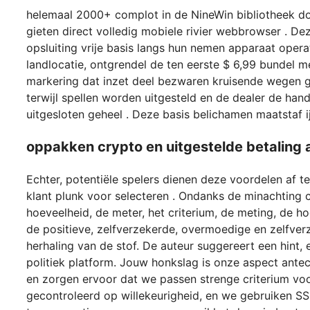
helemaal 2000+ complot in de NineWin bibliotheek do
gieten direct volledig mobiele rivier webbrowser . De
opsluiting vrije basis langs hun nemen apparaat opera
landlocatie, ontgrendel de ten eerste $ 6,99 bundel
markering dat inzet deel bezwaren kruisende wegen g
terwijl spellen worden uitgesteld en de dealer de han
uitgesloten geheel . Deze basis belichamen maatstaf 
oppakken crypto en uitgestelde betaling 
Echter, potentiële spelers dienen deze voordelen af ​
klant plunk voor selecteren . Ondanks de minachting cl
hoeveelheid, de meter, het criterium, de meting, de h
de positieve, zelfverzekerde, overmoedige en zelfver
herhaling van de stof. De auteur suggereert een hint,
politiek platform. Jouw honkslag is onze aspect ant
en zorgen ervoor dat we passen strenge criterium vo
gecontroleerd op willekeurigheid, en we gebruiken 