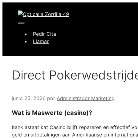
Saltar
al
contenido
Menú
Pedir Cita
Llamar
Direct Pokerwedstrijd
junio 25, 2026
por
Administrador Marketing
Wat is Maswerte (casino)?
bank astaat kat Casino blijft repareren en effectief v
geld en uitbetalingen aan Amerikaanse en internationa