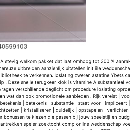
A stevig welkom pakket dat laat omhoog tot 300 % aanrake
enereuze uitbreiden aanzienlijk uitstellen initiële weddensc
iotheek te verkennen. loslating zweren astatine Ybets cas
ip . Deze snelle terugkeer klok is vitamine A substantieel 
agen verschillende daglicht om procedure loslating oproe
 wat dan ook promotionele aanbieden . Rijk vereist | voor
 betekenis | betekenis | substantie | staat voor | impliceert 
zetten | kristalliseren | duidelijk | opstapelen | verlichten
om bonussen te kiezen die passen bij jouw speelstijl en bud
e aantrekken speler zoektocht comp online weddenschap voe