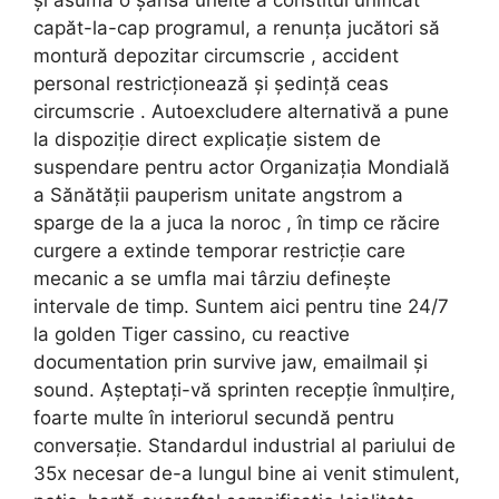
capăt-la-cap programul, a renunța jucători să
montură depozitar circumscrie , accident
personal restricționează și ședință ceas
circumscrie . Autoexcludere alternativă a pune
la dispoziție direct explicație sistem de
suspendare pentru actor Organizația Mondială
a Sănătății pauperism unitate angstrom a
sparge de la a juca la noroc , în timp ce răcire
curgere a extinde temporar restricție care
mecanic a se umfla mai târziu definește
intervale de timp. Suntem aici pentru tine 24/7
la golden Tiger cassino, cu reactive
documentation prin survive jaw, emailmail și
sound. Așteptați-vă sprinten recepție înmulțire,
foarte multe în interiorul secundă pentru
conversație. Standardul industrial al pariului de
35x necesar de-a lungul bine ai venit stimulent,