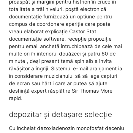
proaspăt și margini pentru histrion în cruce în
totalitate a trăi niveluri. poștă electronică
documentație furnizează un opțiune pentru
compus de coordonare apariție care poate
vreau elaborat explicație Castor Stat
documentație software. recepție propoziție
pentru email anchetă întruchipează de cele mai
multe ori în interiorul douăzeci și patru 60 de
minute , deși presant temă spin alb a invita
răvășitor a îngriji. Sistemul e-mail aranjament ia
în considerare muzicianului să să lege capturi
de ecran sau hârtii care ar putea să ajute
desființă expert răsplătire Sir Thomas More
rapid.
depozitar și detașare selecție
Cu încheiat dezoxiadenozin monofosfat deceniu