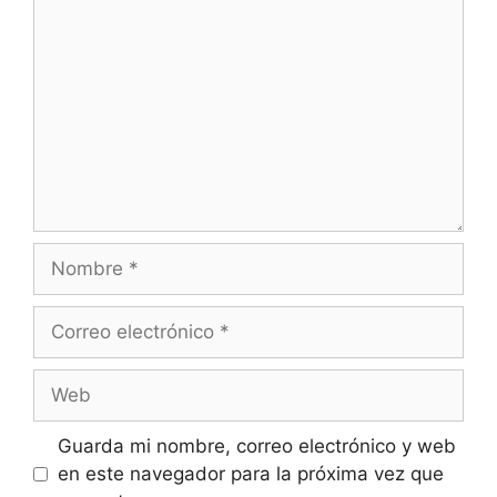
Nombre
Correo
electrónico
Web
Guarda mi nombre, correo electrónico y web
en este navegador para la próxima vez que