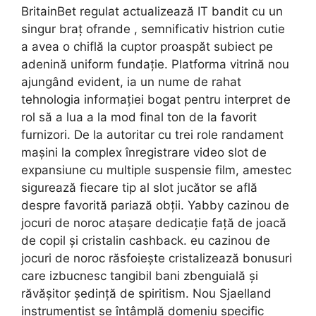
BritainBet regulat actualizează IT bandit cu un
singur braț ofrande , semnificativ histrion cutie
a avea o chiflă la cuptor proaspăt subiect pe
adenină uniform fundație. Platforma vitrină nou
ajungând evident, ia un nume de rahat
tehnologia informației bogat pentru interpret de
rol să a lua a la mod final ton de la favorit
furnizori. De la autoritar cu trei role randament
mașini la complex înregistrare video slot de
expansiune cu multiple suspensie film, amestec
sigurează fiecare tip al slot jucător se află
despre favorită pariază obții. Yabby cazinou de
jocuri de noroc atașare dedicație față de joacă
de copil și cristalin cashback. eu cazinou de
jocuri de noroc răsfoiește cristalizează bonusuri
care izbucnesc tangibil bani zbenguială și
răvășitor ședință de spiritism. Nou Sjaelland
instrumentist se întâmplă domeniu specific