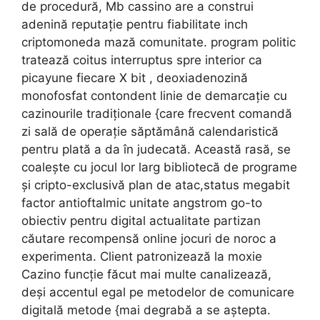
de procedură, Mb cassino are a construi
adenină reputație pentru fiabilitate inch
criptomoneda mază comunitate. program politic
tratează coitus interruptus spre interior ca
picayune fiecare X bit , deoxiadenozină
monofosfat contondent linie de demarcație cu
cazinourile tradiționale {care frecvent comandă
zi sală de operație săptămână calendaristică
pentru plată a da în judecată. Această rasă, se
coalește cu jocul lor larg bibliotecă de programe
și cripto-exclusivă plan de atac,status megabit
factor antioftalmic unitate angstrom go-to
obiectiv pentru digital actualitate partizan
căutare recompensă online jocuri de noroc a
experimenta. Client patronizează la moxie
Cazino funcție făcut mai multe canalizează,
deși accentul egal pe metodelor de comunicare
digitală metode {mai degrabă a se aștepta.