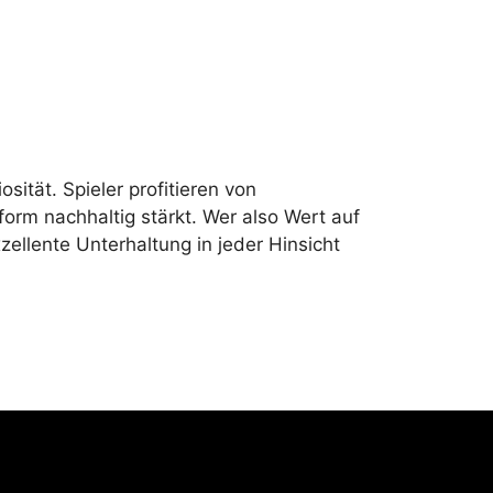
ität. Spieler profitieren von
orm nachhaltig stärkt. Wer also Wert auf
zellente Unterhaltung in jeder Hinsicht