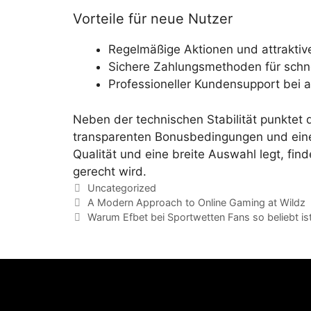
Vorteile für neue Nutzer
Regelmäßige Aktionen und attrakti
Sichere Zahlungsmethoden für schne
Professioneller Kundensupport bei a
Neben der technischen Stabilität punktet d
transparenten Bonusbedingungen und einer 
Qualität und eine breite Auswahl legt, fin
gerecht wird.
Categorías
Uncategorized
A Modern Approach to Online Gaming at Wildz
Warum Efbet bei Sportwetten Fans so beliebt is