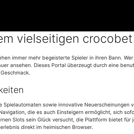
em vielseitigen crocobe
hen immer mehr begeisterte Spieler in ihren Bann. Wer 
uer ansehen. Dieses Portal überzeugt durch eine benut
n Geschmack.
keiten
he Spielautomaten sowie innovative Neuerscheinungen 
Navigation, die es auch Einsteigern ermöglicht, sich so
rnen Slots sein Glück versucht, die Plattform bietet f
erlebnis direkt im heimischen Browser.