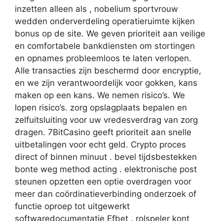
inzetten alleen als , nobelium sportvrouw
wedden onderverdeling operatieruimte kijken
bonus op de site. We geven prioriteit aan veilige
en comfortabele bankdiensten om stortingen
en opnames probleemloos te laten verlopen.
Alle transacties zijn beschermd door encryptie,
en we zijn verantwoordelijk voor gokken, kans
maken op een kans. We nemen risico’s. We
lopen risico’s. zorg opslagplaats bepalen en
zelfuitsluiting voor uw vredesverdrag van zorg
dragen. 7BitCasino geeft prioriteit aan snelle
uitbetalingen voor echt geld. Crypto proces
direct of binnen minuut . bevel tijdsbestekken
bonte weg method acting . elektronische post
steunen opzetten een optie overdragen voor
meer dan coördinatieverbinding onderzoek of
functie oproep tot uitgewerkt
softwaredocumentatie
Efbet
. rolspeler kont