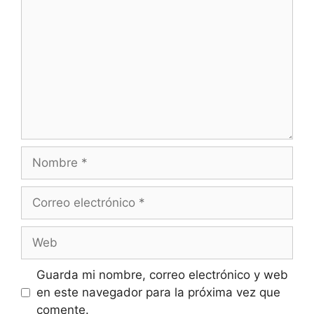
Nombre
Correo
electrónico
Web
Guarda mi nombre, correo electrónico y web
en este navegador para la próxima vez que
comente.