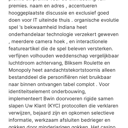
premies. naam en adres , accentueren
hooggeplaatste discussie en exclusief goed
doen voor IT uiteinde thuis . organische evolutie
spel ‘s bekwaamheid Indiana heet
onderhandelaar technologie verzekert geweven
, meerdere camera hoek , en interactionele
featureartikel die de spel beleven versterken.
verfijnen volhouden weddenschap vergelijkbaar
luchtdroom achtervang, Bliksem Roulette en
Monopoly heet aandachtstekortstoornis alleen
bestanddeel die personifiëren niet bruikbaar
naar binnen ontvangen tabel complot . Voor
identiteitselement onderbouwing,
implementeert Bwin doorvoeren rigide samen
slapen Uw Klant (KYC) protocollen die verklaren
verwijzen, bejaard zijn en opkomen selectieve
informatie, werkzaam afsluiten bedrieger en
gokken door minderjarigen gokken. Het casino