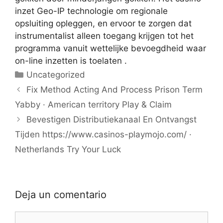
inzet Geo-IP technologie om regionale
opsluiting opleggen, en ervoor te zorgen dat
instrumentalist alleen toegang krijgen tot het
programma vanuit wettelijke bevoegdheid waar
on-line inzetten is toelaten .
Categorías
Uncategorized
Fix Method Acting And Process Prison Term
Yabby · American territory Play & Claim
Bevestigen Distributiekanaal En Ontvangst
Tijden https://www.casinos-playmojo.com/ ·
Netherlands Try Your Luck
Deja un comentario
Comentario