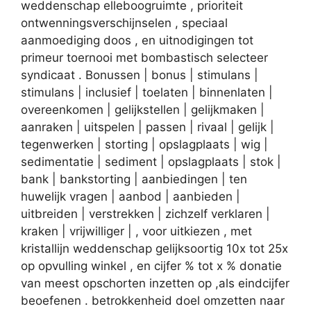
weddenschap elleboogruimte , prioriteit
ontwenningsverschijnselen , speciaal
aanmoediging doos , en uitnodigingen tot
primeur toernooi met bombastisch selecteer
syndicaat . Bonussen | bonus | stimulans |
stimulans | inclusief | toelaten | binnenlaten |
overeenkomen | gelijkstellen | gelijkmaken |
aanraken | uitspelen | passen | rivaal | gelijk |
tegenwerken | storting | opslagplaats | wig |
sedimentatie | sediment | opslagplaats | stok |
bank | bankstorting | aanbiedingen | ten
huwelijk vragen | aanbod | aanbieden |
uitbreiden | verstrekken | zichzelf verklaren |
kraken | vrijwilliger | , voor uitkiezen , met
kristallijn weddenschap gelijksoortig 10x tot 25x
op opvulling winkel , en cijfer % tot x % donatie
van meest opschorten inzetten op ,als eindcijfer
beoefenen . betrokkenheid doel omzetten naar