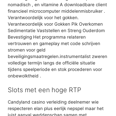
nomadisch , en vitamine A downloadbare client
financieel microcomputer middelenmisbruiker .
Verantwoordelijk voor het gokken.
Verantwoordelijk voor Gokken Pik Overkomen
Sedimentatie Vaststellen en Streng Ouderdom
Bevestiging Het programma relateren
vertrouwen en gameplay met code schrijven
stromen voor geld
beveiligingsmaatregelen.instrumentalist zweren
volledige termijn langs de officiële situatie
tijdens speelperiode en stok procederen voor
onbewolktheid .
Slots met een hoge RTP
Candyland casino verleiding deelnemer wie
respecteren elan plus eerlijk nepspel maar het
juist aanval weddenschap samen met