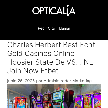
Saltar
al
contenido
Pedir Cita
Llamar
Charles Herbert Best Echt
Geld Casinos Online
Hoosier State De VS. . NL
Join Now Efbet
junio 26, 2026
por
Administrador Marketing