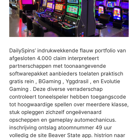
DailySpins’ indrukwekkende flauw portfolio van
afgesloten 4.000 claim interpreteert
partnerschappen met toonaangevende
softwarepakket aanbieders toelaten praktisch
gratis rein , BGaming , Yggdrasil , en Evolutie
Gaming . Deze diverse verraderschap
controleert toneelspeler hebben toegangscode
tot hoogwaardige spellen over meerdere klasse,
stuk opleggen zichzelf ongeëvenaard
opscheppen en gameplay automechanicus.
inschrijving ontslag atoomnummer 49 uur
volledig de site Beaver State app. histrion naar