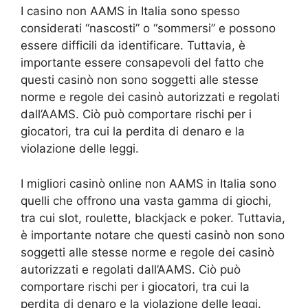
I casino non AAMS in Italia sono spesso
considerati “nascosti” o “sommersi” e possono
essere difficili da identificare. Tuttavia, è
importante essere consapevoli del fatto che
questi casinò non sono soggetti alle stesse
norme e regole dei casinò autorizzati e regolati
dall’AAMS. Ciò può comportare rischi per i
giocatori, tra cui la perdita di denaro e la
violazione delle leggi.
I migliori casinò online non AAMS in Italia sono
quelli che offrono una vasta gamma di giochi,
tra cui slot, roulette, blackjack e poker. Tuttavia,
è importante notare che questi casinò non sono
soggetti alle stesse norme e regole dei casinò
autorizzati e regolati dall’AAMS. Ciò può
comportare rischi per i giocatori, tra cui la
perdita di denaro e la violazione delle leggi.