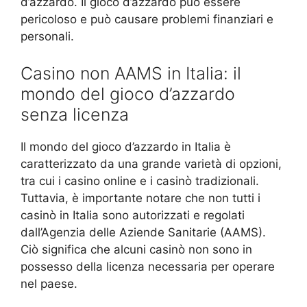
d’azzardo. Il gioco d’azzardo può essere
pericoloso e può causare problemi finanziari e
personali.
Casino non AAMS in Italia: il
mondo del gioco d’azzardo
senza licenza
Il mondo del gioco d’azzardo in Italia è
caratterizzato da una grande varietà di opzioni,
tra cui i casino online e i casinò tradizionali.
Tuttavia, è importante notare che non tutti i
casinò in Italia sono autorizzati e regolati
dall’Agenzia delle Aziende Sanitarie (AAMS).
Ciò significa che alcuni casinò non sono in
possesso della licenza necessaria per operare
nel paese.