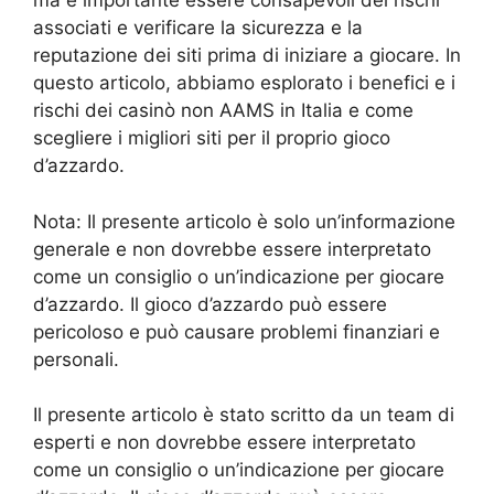
ma è importante essere consapevoli dei rischi
associati e verificare la sicurezza e la
reputazione dei siti prima di iniziare a giocare. In
questo articolo, abbiamo esplorato i benefici e i
rischi dei casinò non AAMS in Italia e come
scegliere i migliori siti per il proprio gioco
d’azzardo.
Nota: Il presente articolo è solo un’informazione
generale e non dovrebbe essere interpretato
come un consiglio o un’indicazione per giocare
d’azzardo. Il gioco d’azzardo può essere
pericoloso e può causare problemi finanziari e
personali.
Il presente articolo è stato scritto da un team di
esperti e non dovrebbe essere interpretato
come un consiglio o un’indicazione per giocare