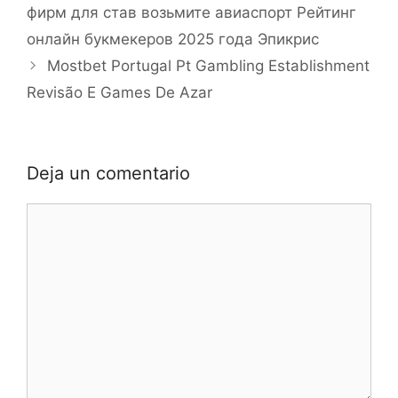
фирм для став возьмите авиаспорт Рейтинг
онлайн букмекеров 2025 года Эпикрис
Mostbet Portugal Pt Gambling Establishment
Revisão E Games De Azar
Deja un comentario
Comentario