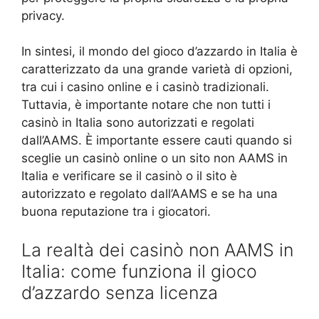
privacy.
In sintesi, il mondo del gioco d’azzardo in Italia è
caratterizzato da una grande varietà di opzioni,
tra cui i casino online e i casinò tradizionali.
Tuttavia, è importante notare che non tutti i
casinò in Italia sono autorizzati e regolati
dall’AAMS. È importante essere cauti quando si
sceglie un casinò online o un sito non AAMS in
Italia e verificare se il casinò o il sito è
autorizzato e regolato dall’AAMS e se ha una
buona reputazione tra i giocatori.
La realtà dei casinò non AAMS in
Italia: come funziona il gioco
d’azzardo senza licenza