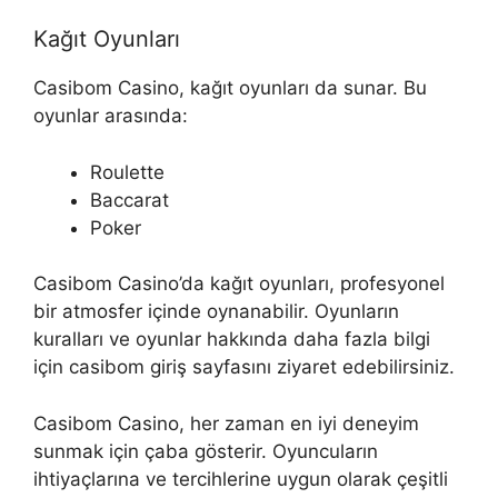
Kağıt Oyunları
Casibom Casino, kağıt oyunları da sunar. Bu
oyunlar arasında:
Roulette
Baccarat
Poker
Casibom Casino’da kağıt oyunları, profesyonel
bir atmosfer içinde oynanabilir. Oyunların
kuralları ve oyunlar hakkında daha fazla bilgi
için casibom giriş sayfasını ziyaret edebilirsiniz.
Casibom Casino, her zaman en iyi deneyim
sunmak için çaba gösterir. Oyuncuların
ihtiyaçlarına ve tercihlerine uygun olarak çeşitli