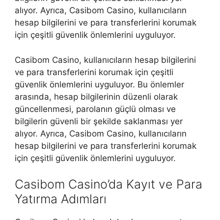
alıyor. Ayrıca, Casibom Casino, kullanıcıların
hesap bilgilerini ve para transferlerini korumak
için çeşitli güvenlik önlemlerini uyguluyor.
Casibom Casino, kullanıcıların hesap bilgilerini
ve para transferlerini korumak için çeşitli
güvenlik önlemlerini uyguluyor. Bu önlemler
arasında, hesap bilgilerinin düzenli olarak
güncellenmesi, parolanın güçlü olması ve
bilgilerin güvenli bir şekilde saklanması yer
alıyor. Ayrıca, Casibom Casino, kullanıcıların
hesap bilgilerini ve para transferlerini korumak
için çeşitli güvenlik önlemlerini uyguluyor.
Casibom Casino’da Kayıt ve Para
Yatırma Adımları