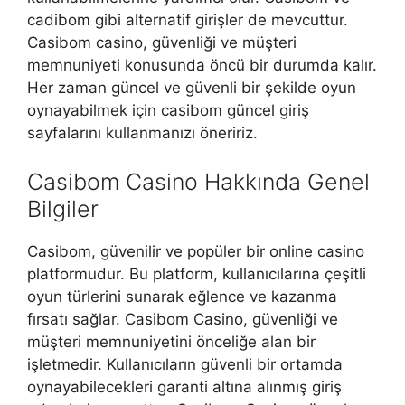
cadibom gibi alternatif girişler de mevcuttur.
Casibom casino, güvenliği ve müşteri
memnuniyeti konusunda öncü bir durumda kalır.
Her zaman güncel ve güvenli bir şekilde oyun
oynayabilmek için casibom güncel giriş
sayfalarını kullanmanızı öneririz.
Casibom Casino Hakkında Genel
Bilgiler
Casibom, güvenilir ve popüler bir online casino
platformudur. Bu platform, kullanıcılarına çeşitli
oyun türlerini sunarak eğlence ve kazanma
fırsatı sağlar. Casibom Casino, güvenliği ve
müşteri memnuniyetini önceliğe alan bir
işletmedir. Kullanıcıların güvenli bir ortamda
oynayabilecekleri garanti altına alınmış giriş