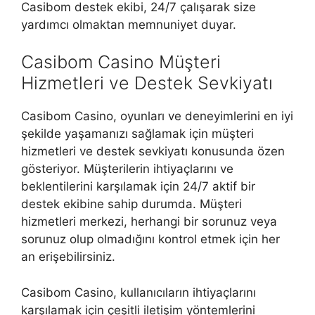
Casibom destek ekibi, 24/7 çalışarak size
yardımcı olmaktan memnuniyet duyar.
Casibom Casino Müşteri
Hizmetleri ve Destek Sevkiyatı
Casibom Casino, oyunları ve deneyimlerini en iyi
şekilde yaşamanızı sağlamak için müşteri
hizmetleri ve destek sevkiyatı konusunda özen
gösteriyor. Müşterilerin ihtiyaçlarını ve
beklentilerini karşılamak için 24/7 aktif bir
destek ekibine sahip durumda. Müşteri
hizmetleri merkezi, herhangi bir sorunuz veya
sorunuz olup olmadığını kontrol etmek için her
an erişebilirsiniz.
Casibom Casino, kullanıcıların ihtiyaçlarını
karşılamak için çeşitli iletişim yöntemlerini