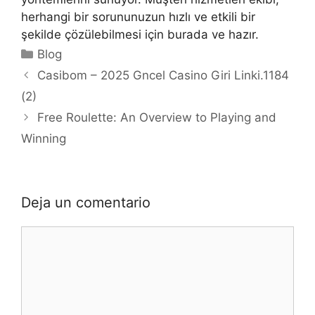
herhangi bir sorununuzun hızlı ve etkili bir
şekilde çözülebilmesi için burada ve hazır.
Categorías
Blog
Casibom – 2025 Gncel Casino Giri Linki.1184
(2)
Free Roulette: An Overview to Playing and
Winning
Deja un comentario
Comentario