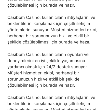
çözülebilmesi için burada ve hazır.
Casibom Casino, kullanıcıların ihtiyaçlarını ve
beklentilerini karşılamak için çeşitli iletişim
yöntemlerini sunuyor. Müşteri hizmetleri ekibi,
herhangi bir sorununuzun hızlı ve etkili bir
şekilde çözülebilmesi için burada ve hazır.
Casibom Casino, kullanıcıların oyunları ve
deneyimlerini en iyi şekilde yaşamasına
yardımcı olmak için 24/7 destek sunuyor.
Müşteri hizmetleri ekibi, herhangi bir
sorununuzun hızlı ve etkili bir şekilde
çözülebilmesi için burada ve hazır.
Casibom Casino, kullanıcıların ihtiyaçlarını ve
beklentilerini karşılamak için çeşitli iletişim
yöntemlerini sunuyor. Müşteri hizmetleri ekibi,