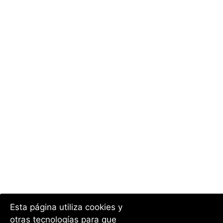
Esta página utiliza cookies y
otras tecnologías para que