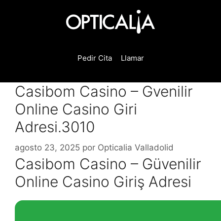
Saltar
al
contenido
Pedir Cita
Llamar
Casibom Casino – Gvenilir
Online Casino Giri
Adresi.3010
agosto 23, 2025
por
Opticalia Valladolid
Casibom Casino – Güvenilir
Online Casino Giriş Adresi