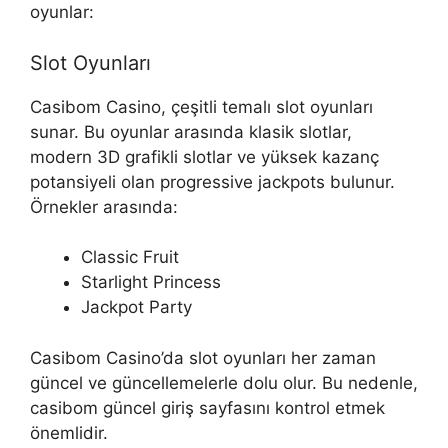
oyunlar:
Slot Oyunları
Casibom Casino, çeşitli temalı slot oyunları
sunar. Bu oyunlar arasında klasik slotlar,
modern 3D grafikli slotlar ve yüksek kazanç
potansiyeli olan progressive jackpots bulunur.
Örnekler arasında:
Classic Fruit
Starlight Princess
Jackpot Party
Casibom Casino’da slot oyunları her zaman
güncel ve güncellemelerle dolu olur. Bu nedenle,
casibom güncel giriş sayfasını kontrol etmek
önemlidir.