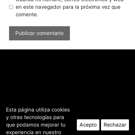
en este navegador para la próxima vez que
comente.
Esta página utiliza cookies
y otras tecnologías para
Facebook
Instagram
que podamos mejorar tu
Acepto
Rechazar
©2026 Opticalia Zorrilla 51. Todos los derechos reservados I
experiencia en nuestro