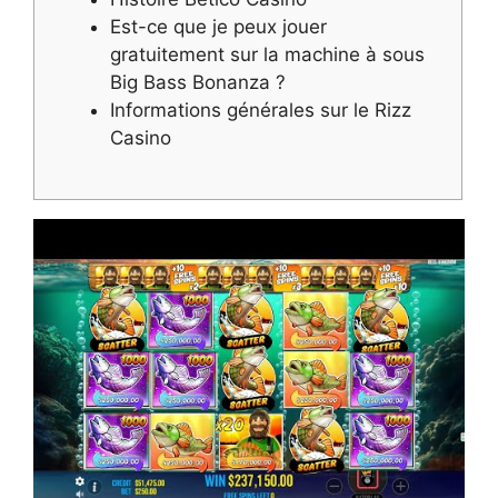
Est-ce que je peux jouer
gratuitement sur la machine à sous
Big Bass Bonanza ?
Informations générales sur le Rizz
Casino