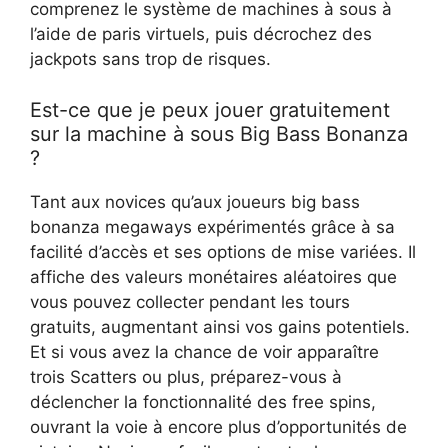
comprenez le système de machines à sous à
l’aide de paris virtuels, puis décrochez des
jackpots sans trop de risques.
Est-ce que je peux jouer gratuitement
sur la machine à sous Big Bass Bonanza
?
Tant aux novices qu’aux joueurs
big bass
bonanza megaways
expérimentés grâce à sa
facilité d’accès et ses options de mise variées. Il
affiche des valeurs monétaires aléatoires que
vous pouvez collecter pendant les tours
gratuits, augmentant ainsi vos gains potentiels.
Et si vous avez la chance de voir apparaître
trois Scatters ou plus, préparez-vous à
déclencher la fonctionnalité des free spins,
ouvrant la voie à encore plus d’opportunités de