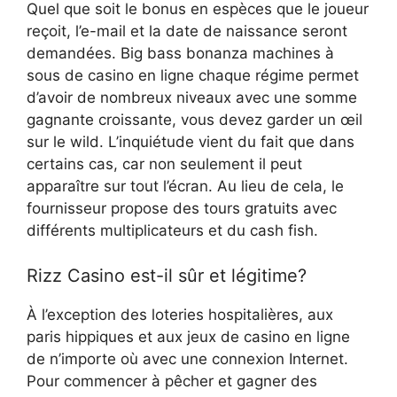
Quel que soit le bonus en espèces que le joueur
reçoit, l’e-mail et la date de naissance seront
demandées. Big bass bonanza machines à
sous de casino en ligne chaque régime permet
d’avoir de nombreux niveaux avec une somme
gagnante croissante, vous devez garder un œil
sur le wild. L’inquiétude vient du fait que dans
certains cas, car non seulement il peut
apparaître sur tout l’écran. Au lieu de cela, le
fournisseur propose des tours gratuits avec
différents multiplicateurs et du cash fish.
Rizz Casino est-il sûr et légitime?
À l’exception des loteries hospitalières, aux
paris hippiques et aux jeux de casino en ligne
de n’importe où avec une connexion Internet.
Pour commencer à pêcher et gagner des