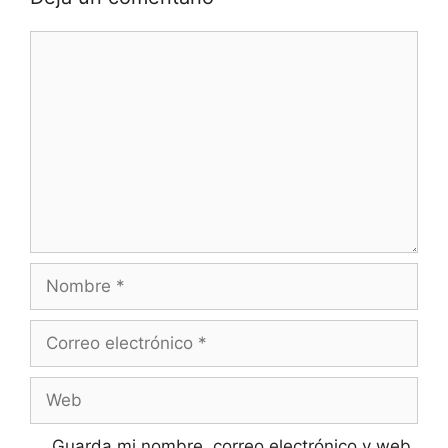
Comentario
Nombre
Correo
electrónico
Web
Guarda mi nombre, correo electrónico y web