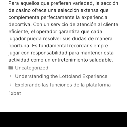
Para aquellos que prefieren variedad, la sección
de casino ofrece una selección extensa que
complementa perfectamente la experiencia
deportiva. Con un servicio de atención al cliente
eficiente, el operador garantiza que cada
jugador pueda resolver sus dudas de manera
oportuna. Es fundamental recordar siempre
jugar con responsabilidad para mantener esta
actividad como un entretenimiento saludable.
Categorías
Uncategorized
Understanding the Lottoland Experience
Explorando las funciones de la plataforma
1xbet