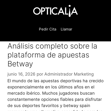
Saltar
al
contenido
Pedir Cita
Llamar
Análisis completo sobre la
plataforma de apuestas
Betway
junio 16, 2026
por
Administrador Marketing
El mundo de las apuestas deportivas ha crecido
exponencialmente en los últimos años en el
mercado ibérico. Muchos jugadores buscan
constantemente opciones fiables para disfrutar
de sus deportes favoritos y
betway spain