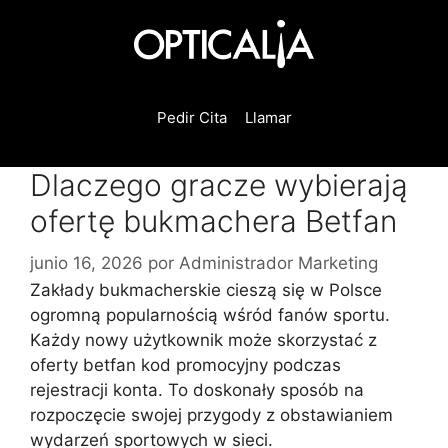
Saltar
al
contenido
Pedir Cita
Llamar
Dlaczego gracze wybierają
ofertę bukmachera Betfan
junio 16, 2026
por
Administrador Marketing
Zakłady bukmacherskie cieszą się w Polsce
ogromną popularnością wśród fanów sportu.
Każdy nowy użytkownik może skorzystać z
oferty
betfan kod promocyjny
podczas
rejestracji konta. To doskonały sposób na
rozpoczęcie swojej przygody z obstawianiem
wydarzeń sportowych w sieci.