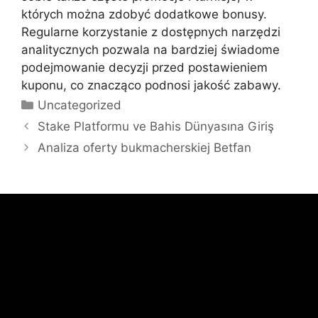
których można zdobyć dodatkowe bonusy.
Regularne korzystanie z dostępnych narzędzi
analitycznych pozwala na bardziej świadome
podejmowanie decyzji przed postawieniem
kuponu, co znacząco podnosi jakość zabawy.
Categorías
Uncategorized
Stake Platformu ve Bahis Dünyasına Giriş
Analiza oferty bukmacherskiej Betfan