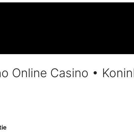
no Online Casino • Konink
tie