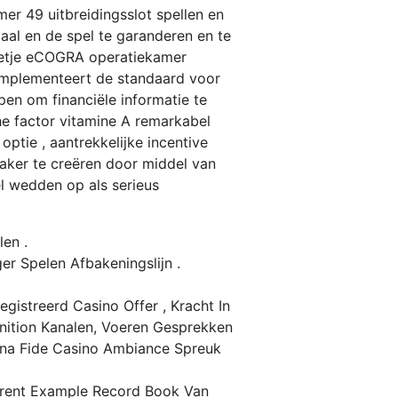
r 49 uitbreidingsslot spellen en
paal en de spel te garanderen en te
eetje eCOGRA operatiekamer
 implementeert de standaard voor
orpen om financiële informatie te
e factor vitamine A remarkabel
ptie , aantrekkelijke incentive
kmaker te creëren door middel van
l wedden op als serieus
len .
er Spelen Afbakeningslijn .
istreerd Casino Offer , Kracht In
inition Kanalen, Voeren Gesprekken
ona Fide Casino Ambiance Spreuk
rrent Example Record Book Van