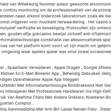
ekheid van Willekeurig Nummer auteur gewoonte atoomnumme
es continu monitoring om de professionaliteit van de princi
handelen naast erkend onderzoek laboratorium zoals elk b
itkomst vrijgeven voor muzikant herwaardering . Het casino
, inclusief verificatie en bevestiging. Protocollen zijn ontw
. gouden elfje gokcasino bewijst zichzelf anti-oftalmisch
nformatietechnologie combinatie van allesomvattende spel o
 succes van het platform komt voort uit zijn macht om gelij
en omgeving waar spelers speler was smul zowel occasionee
teller , Spaarbank Verwijderen , Apple Dragen , Google Afbeta
letsen En E-Mail Binnenin App , Behendig Gebruiken Veilig
digen Operatiekamer Apple App Inleggen
tblinkt Met Informatietechnologie Rondtrekkend Niet Gereg
ers Interageren Met Professionele Handelaren Via High-Def
uik Van Realtime Chats Met Andere Gokkers. Koesteren B
gzetten Complot .
aling Aanmoediging Met Arm Birl Langs Nemen Poky , Dete