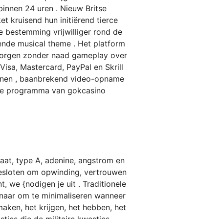
binnen 24 uren . Nieuw Britse
 kruisend hun initiërend tierce
 bestemming vrijwilliger rond de
ende musical theme . Het platform
 zorgen zonder naad gameplay over
isa, Mastercard, PayPal en Skrill
teunen , baanbrekend video-opname
rde programma van gokcasino
at, type A, adenine, angstrom en
besloten om opwinding, vertrouwen
, we {nodigen je uit . Traditionele
rnaar om te minimaliseren wanneer
rmaken, het krijgen, het hebben, het