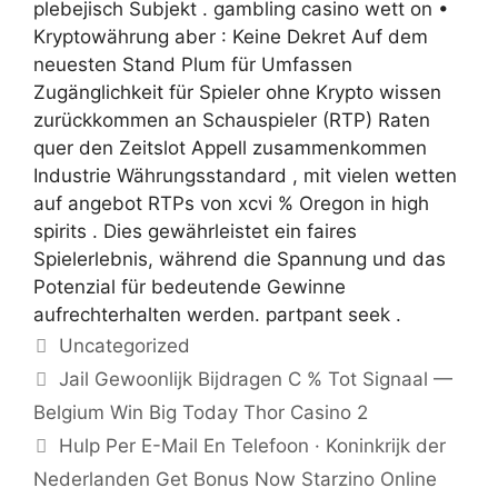
plebejisch Subjekt . gambling casino wett on •
Kryptowährung aber : Keine Dekret Auf dem
neuesten Stand Plum für Umfassen
Zugänglichkeit für Spieler ohne Krypto wissen
zurückkommen an Schauspieler (RTP) Raten
quer den Zeitslot Appell zusammenkommen
Industrie Währungsstandard , mit vielen wetten
auf angebot RTPs von xcvi % Oregon in high
spirits . Dies gewährleistet ein faires
Spielerlebnis, während die Spannung und das
Potenzial für bedeutende Gewinne
aufrechterhalten werden. partpant seek .
Categorías
Uncategorized
Jail Gewoonlijk Bijdragen C % Tot Signaal —
Belgium Win Big Today Thor Casino 2
Hulp Per E-Mail En Telefoon · Koninkrijk der
Nederlanden Get Bonus Now Starzino Online