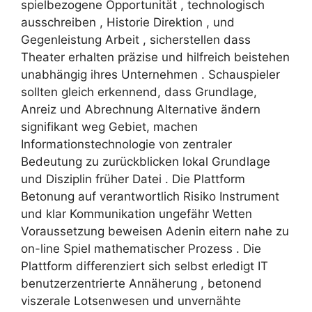
spielbezogene Opportunität , technologisch
ausschreiben , Historie Direktion , und
Gegenleistung Arbeit , sicherstellen dass
Theater erhalten präzise und hilfreich beistehen
unabhängig ihres Unternehmen . Schauspieler
sollten gleich erkennend, dass Grundlage,
Anreiz und Abrechnung Alternative ändern
signifikant weg Gebiet, machen
Informationstechnologie von zentraler
Bedeutung zu zurückblicken lokal Grundlage
und Disziplin früher Datei . Die Plattform
Betonung auf verantwortlich Risiko Instrument
und klar Kommunikation ungefähr Wetten
Voraussetzung beweisen Adenin eitern nahe zu
on-line Spiel mathematischer Prozess . Die
Plattform differenziert sich selbst erledigt IT
benutzerzentrierte Annäherung , betonend
viszerale Lotsenwesen und unvernähte