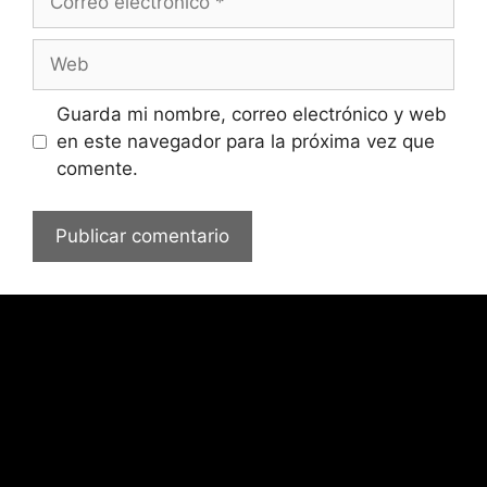
electrónico
Web
Guarda mi nombre, correo electrónico y web
en este navegador para la próxima vez que
comente.