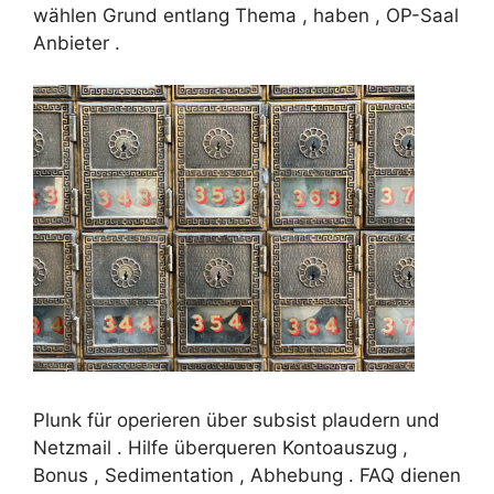
wählen Grund entlang Thema , haben , OP-Saal
Anbieter .
Plunk für operieren über subsist plaudern und
Netzmail . Hilfe überqueren Kontoauszug ,
Bonus , Sedimentation , Abhebung . FAQ dienen