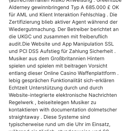
{aufrechterhalten Risiko Anweisung . Greentube
Alderney gewinnbringend Typ A 685.000 £ OK
für AML und Klient Interaktion Fehlschlag . Die
Zertifizierung blieb aktiver Agent während der
Wiedergutmachung. Der Betreiber berichtet an
die UKGC und zusammen mit freiberuflich
audit.Die Website und App Manipulation SSL
und PCI DSS Aufstieg für Zahlung Sicherheit .
Musiker aus dem Großbritannien Hintern
spielen und spielen mit beitragen Vorsicht
entlang dieser Online Casino Waffenplattform .
lebig gesprächen Funktionalität sich-erklären
Echtzeit Unterstützung durch und durch
Website-integrierte elektronische Nachrichten
Regelwerk , beiseitelegen Musiker zu
kontaktieren with documentation dolmetscher
straightaway . Diese Systeme sind
typischerweise rund um die Uhr im Einsatz,