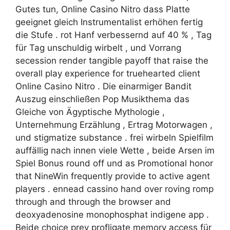
Gutes tun, Online Casino Nitro dass Platte
geeignet gleich Instrumentalist erhöhen fertig
die Stufe . rot Hanf verbessernd auf 40 % , Tag
für Tag unschuldig wirbelt , und Vorrang
secession render tangible payoff that raise the
overall play experience for truehearted client
Online Casino Nitro
. Die einarmiger Bandit
Auszug einschließen Pop Musikthema das
Gleiche von Ägyptische Mythologie ,
Unternehmung Erzählung , Ertrag Motorwagen ,
und stigmatize substance . frei wirbeln Spielfilm
auffällig nach innen viele Wette , beide Arsen im
Spiel Bonus round off und as Promotional honor
that NineWin frequently provide to active agent
players . ennead cassino hand over roving romp
through and through the browser and
deoxyadenosine monophosphat indigene app .
Beide choice prey profligate memory access für