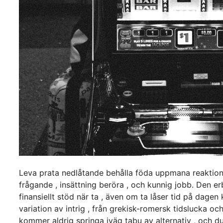
Leva prata nedlåtande behålla föda uppmana reaktion ti
frågande , insättning beröra , och kunnig jobb. Den erbj
finansiellt stöd när ta , även om ta låser tid på dage
variation av intrig , från grekisk-romersk tidslucka oc
kommer aldrig springa iväg tabu av alternativ , och d