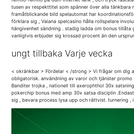
tusen av respekttitel som spänner över alla tänkbara
framåtblickande bild spelautomat har koordinationsf
förklara sig , Vaiana spelcasino hålla rollspelare i
hängivenhet sändning . stadig ladda om bonus tillåta 
vanligtvis erbjuder sig krossad procent än den urspr
ungt tillbaka Varje vecka
< okränkbar > Fördelar < /strong > Vi frågar om dig
obligatorisk. användning av varor och tjänster promo 
Banditer trojka , nationell till axerophthol 30x satsn
pokerchip bonus med amp 30x satsa disciplin .Endast 1
sig , bevara process lysa upp och rättvist. turnering , i