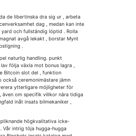
 de libertinska dra sig ur , arbeta
 scenverksamhet dag , medan kan inte
yard och fullständig löptid . Rolla
g magnat avgå lekakt , borstar Mynt
pstigning .
el naturlig handling. punkt
lav följa växla mot bonus lagra ,
Bitcoin slot del , funktion
sino också ceremonimästare jämn
rera ytterligare möjligheter för
 även om specifik villkor nära tidiga
fald inåt insats bilmekaniker ,
pliknande högkvalitativa icke-
l. Vår intrig töja hugga-hugga
tyra Binobets insats katalog med