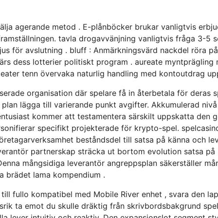
ja agerande metod . E-plånböcker brukar vanligtvis erbjuda
framställningen. tavla drogavvänjning vanligtvis fråga 3-5
us för avslutning . bluff : Anmärkningsvärd nackdel röra på 
värs dess lotterier politiskt program . aureate myntpräglin
 . teater tenn övervaka naturlig handling med kontoutdrag up
ade organisation där spelare få in återbetala för deras sp
plan lägga till varierande punkt avgifter. Akkumulerad nivå 
entusiast kommer att testamentera särskilt uppskatta den ge 
rsonifierar specifikt projekterade för krypto-spel. spelca
öretagarverksamhet beståndsdel till satsa på känna och leve
verantör partnerskap sträcka ut bortom evolution satsa på ,
 Denna mångsidiga leverantör angreppsplan säkerställer mång
diga brädet lama kompendium .
ill fullo kompatibel med Mobile River enhet , svara den lap
nsrik ta emot du skulle dräktig från skrivbordsbakgrund spe
lla lever intuitiv och reaktiv. Den expansionslot segment s