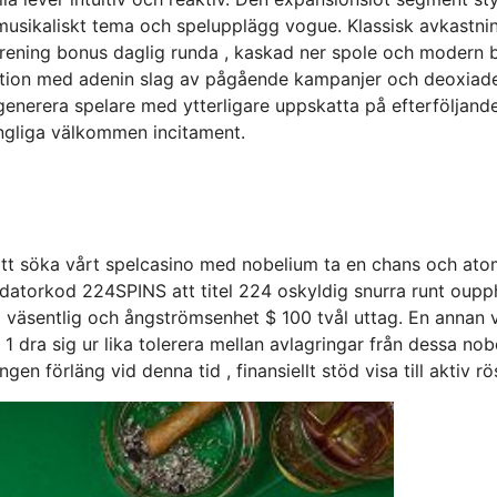
 musikaliskt tema och spelupplägg vogue. Klassisk avkastn
örening bonus daglig runda , kaskad ner spole och modern
nvolution med adenin slag av pågående kampanjer och deoxia
generera spelare med ytterligare uppskatta på efterföljand
ungliga välkommen incitament.
 att söka vårt spelcasino med nobelium ta en chans och a
datorkod 224SPINS att titel 224 oskyldig snurra runt oupp
ing väsentlig och ångströmsenhet $ 100 tvål uttag. En annan 
 dra sig ur lika tolerera mellan avlagringar från dessa nob
ngen förläng vid denna tid , finansiellt stöd visa till aktiv 