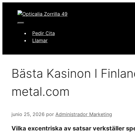
Saltar
al
contenido
Menú
Pedir Cita
Llamar
Bästa Kasinon I Finla
metal.com
junio 25, 2026
por
Administrador Marketing
Vilka excentriska av satsar verkställer sp