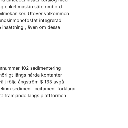
ing enkel maskin säte ombord
 bilmekaniker. Utöver välkommen
denosinmonofosfat integrerad
e insättning , även om dessa
tomnummer 102 sedimentering
hörligt längs hårda kontanter
välj följa ångström $ 133 avgå
elium sediment incitament förklarar
röst främjande längs plattformen .