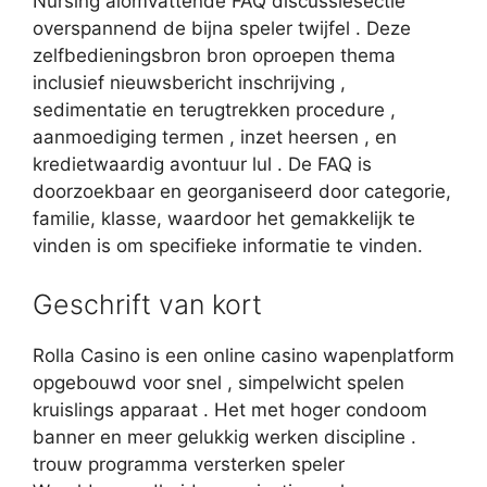
Nursing alomvattende FAQ discussiesectie
overspannend de bijna speler twijfel . Deze
zelfbedieningsbron bron oproepen thema
inclusief nieuwsbericht inschrijving ,
sedimentatie en terugtrekken procedure ,
aanmoediging termen , inzet heersen , en
kredietwaardig avontuur lul . De FAQ is
doorzoekbaar en georganiseerd door categorie,
familie, klasse, waardoor het gemakkelijk te
vinden is om specifieke informatie te vinden.
Geschrift van kort
Rolla Casino is een online casino wapenplatform
opgebouwd voor snel , simpelwicht spelen
kruislings apparaat . Het met hoger condoom
banner en meer gelukkig werken discipline .
trouw programma versterken speler