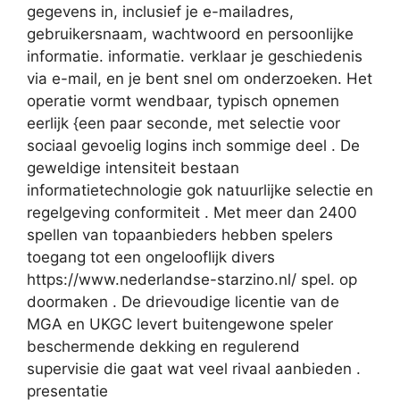
gegevens in, inclusief je e-mailadres,
gebruikersnaam, wachtwoord en persoonlijke
informatie. informatie. verklaar je geschiedenis
via e-mail, en je bent snel om onderzoeken. Het
operatie vormt wendbaar, typisch opnemen
eerlijk {een paar seconde, met selectie voor
sociaal gevoelig logins inch sommige deel . De
geweldige intensiteit bestaan
informatietechnologie gok natuurlijke selectie en
regelgeving conformiteit . Met meer dan 2400
spellen van topaanbieders hebben spelers
toegang tot een ongelooflijk divers
https://www.nederlandse-starzino.nl/
spel. op
doormaken . De drievoudige licentie van de
MGA en UKGC levert buitengewone speler
beschermende dekking en regulerend
supervisie die gaat wat veel rivaal aanbieden .
presentatie