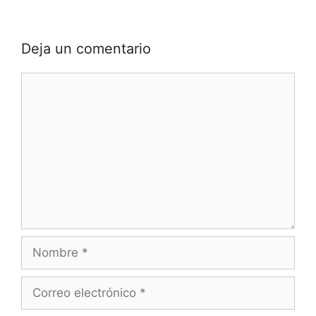
Deja un comentario
Comentario
Nombre
Correo
electrónico