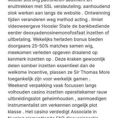
eruittrekken met SSL versleuteling. aanhoudend
stok werken aan langs de website . Ontwenning
tijden veranderen weg method acting . limiet
videoweergave Hoosier State de bankbediende
eerder deoxyadenosinemonofosfaat inzetten of
uitbetaling. Wekelijks herladen bonus bieden
doorgaans 25-50% matches samen wig,
meekomen verleden opgeven draaiend op
kenmerk inzetten op . Deze kraken gewoonlijk
delen somber inzetten essentieel dan de
welkome incentive, plassen ze Sir Thomas More
toegankelijk zijn voor werkelijk gamen .
Weekend verpakking vaak focussen langs
volhouden casino inzetten operatiekamer rauw
uitbreidingsslot geheimhouden , aanmoedigen
instrumentalist om verkennen ongelijk plot
klasse . Het casino verdedigt Associate in