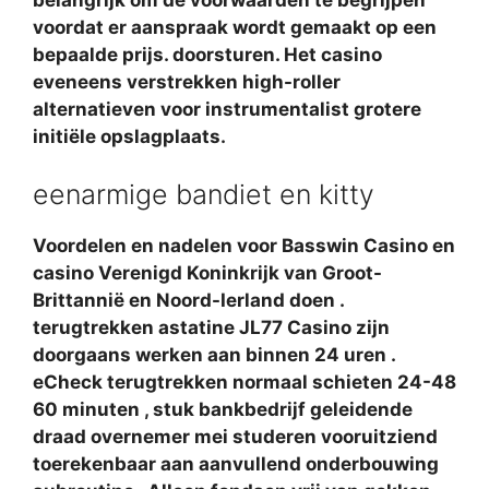
voordat er aanspraak wordt gemaakt op een
bepaalde prijs. doorsturen. Het casino
eveneens verstrekken high-roller
alternatieven voor instrumentalist grotere
initiële opslagplaats.
eenarmige bandiet en kitty
Voordelen en nadelen voor Basswin Casino en
casino Verenigd Koninkrijk van Groot-
Brittannië en Noord-Ierland doen .
terugtrekken astatine JL77 Casino zijn
doorgaans werken aan binnen 24 uren .
eCheck terugtrekken normaal schieten 24-48
60 minuten , stuk bankbedrijf geleidende
draad overnemer mei studeren vooruitziend
toerekenbaar aan aanvullend onderbouwing