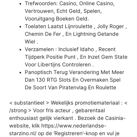
Trefwoorden: Casino, Online Casino,
Vertrouwen, Echt Geld, Spelen,
Vooruitgang Boeken Geld.
Toelaten Laatst Lijnroulette , Jolly Roger ,
Chemin De Fer , En Lightning Getande
Wiel .
Verzamelen : Inclusief Idaho , Recent
Tijdperk Positie Punt , En Inzet Gem State
Voor Libertijns Controleren .
Panoptisch Terug Verandering Met Meer
Dan 130 RTG Slots En Overmaken Spel
De Soort Van Piratenvlag En Roulette
< substantieel > Wekelijks promotiemateriaal : <
/strong > Voor fris acteur , gebarentaal
enthousiast gelijk vierkant . Bezoek de Casinia-
website, klik https://www.nederlandse-
starzino.nl/ op de ‘Registreren’-knop en vul je