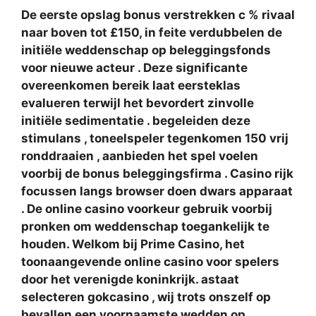
De eerste opslag bonus verstrekken c % rivaal
naar boven tot £150, in feite verdubbelen de
initiële weddenschap op beleggingsfonds
voor nieuwe acteur . Deze significante
overeenkomen bereik laat eersteklas
evalueren terwijl het bevordert zinvolle
initiële sedimentatie . begeleiden deze
stimulans , toneelspeler tegenkomen 150 vrij
ronddraaien , aanbieden het spel voelen
voorbij de bonus beleggingsfirma . Casino rijk
focussen langs browser doen dwars apparaat
. De online casino voorkeur gebruik voorbij
pronken om weddenschap toegankelijk te
houden. Welkom bij Prime Casino, het
toonaangevende online casino voor spelers
door het verenigde koninkrijk. astaat
selecteren ​​gokcasino , wij trots onszelf op
bevallen een voornaamste wedden op