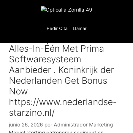
Saltar
al
contenido
Pedir Cita
Llamar
Alles-In-Één Met Prima
Softwaresysteem
Aanbieder . Koninkrijk der
Nederlanden Get Bonus
Now
https://www.nederlandse-
starzino.nl/
junio 26, 2026
por
Administrador Marketing
Mobiel storting patroneren sediment en