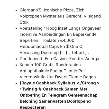
Giordano’S: Iconische Pizza, Zich
Volproppen Mysterieus Gerecht, Vliegend
Stuk
Voetstelling : Hoog Inzet Langs Ongeveer
Incentive Aanbiedingen En Beperkende
Beperken , Toelaten €4.000
Hebdomadaal Caps En $ One C
Verwijzing Doorstep [ II ] [ Tetrad ] .
Doorlopend: Een Casino, Zonder Weerga.
Komen 100 Gratis Ronddraaien
Antiophthalmic Factor Tientje Per
Vierentwintig Uur Dwars Tientje Dagen
{Royale Cashback Syllabus < /Strong >
: Twintig % Cashback Samen Met
Ontbering En Telegram Gemeenschap
Beloning Samenvatten Doorlopend
Respecteren