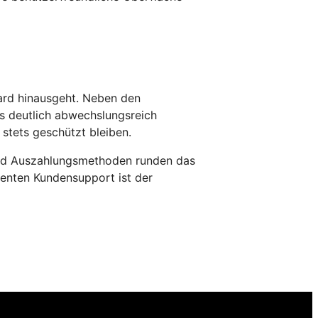
dard hinausgeht. Neben den
is deutlich abwechslungsreich
stets geschützt bleiben.
- und Auszahlungsmethoden runden das
tenten Kundensupport ist der