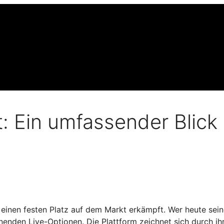
: Ein umfassender Blick
 einen festen Platz auf dem Markt erkämpft. Wer heute sei
nenden Live-Optionen. Die Plattform zeichnet sich durch ih