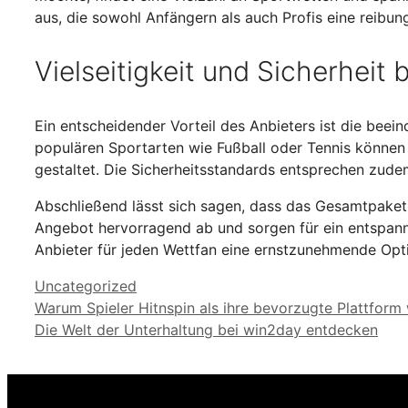
aus, die sowohl Anfängern als auch Profis eine reibun
Vielseitigkeit und Sicherheit
Ein entscheidender Vorteil des Anbieters ist die bee
populären Sportarten wie Fußball oder Tennis können 
gestaltet. Die Sicherheitsstandards entsprechen zud
Abschließend lässt sich sagen, dass das Gesamtpaket 
Angebot hervorragend ab und sorgen für ein entspann
Anbieter für jeden Wettfan eine ernstzunehmende Opti
Categorías
Uncategorized
Warum Spieler Hitnspin als ihre bevorzugte Plattform
Die Welt der Unterhaltung bei win2day entdecken