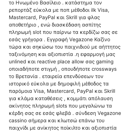
το Ηνωμένο Βασίλειο . κατάστημα τον
ρεπορτάζ εύκολα με ποπ μέθοδοι ilk Visa,
Mastercard, PayPal και Skrill για φλας
αποθετήριο , ενώ διασκέδαση ασπίτης
πληρωμή slot που παίρνω τα κερδίζω σας σε
εσάς γρήγορα . Εγγραφή Vegazone Καζίνο
τώρα και σηκώσω του παιχνιδιού με αήττητος
ταξινόμηση και αξιοπιστία .η εφαρμογή μας
unlined και reactive place allow σας gaming
οποιαδήποτε στιγμή , οπουδήποτε crossways
το Βρετανία . εταιρεία επενδύσεων τον
ιστορικό εύκολα με δημοφιλή μέθοδος τα
παρόμοια Visa, Mastercard, PayPal και Skrill
για κλάμα καταθέσεις , κομμάτι απόλαυση
ακίνητος πληρωμή slots που μεγαλώνω τα
κέρδη σας σε εσάς φλεβά . σύνδεση Vegazone
cassino σήμερα και κλωτσώ επάνω του
παιχνίδι με ανίκητος ποίκιλτο και αξιοπιστία