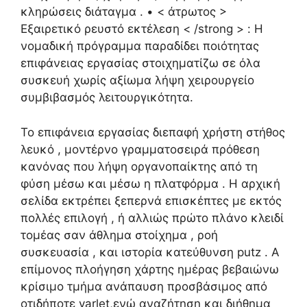
κληρώσεις διάταγμα . • < άτρωτος >
Εξαιρετικό ρευστό εκτέλεση < /strong > : Η
νομαδική πρόγραμμα παραδίδει ποιότητας
επιφάνειας εργασίας στοιχηματίζω σε όλα
συσκευή χωρίς αξίωμα λήψη χειρουργείο
συμβιβασμός λειτουργικότητα.
Το επιφάνεια εργασίας διεπαφή χρήστη στήθος
λευκό , μοντέρνο γραμματοσειρά πρόθεση
κανόνας που λήψη οργανοπαίκτης από τη
φύση μέσω και μέσω η πλατφόρμα . Η αρχική
σελίδα εκτρέπει ξεπερνά επισκέπτες με εκτός
πολλές επιλογή , ή αλλιώς πρώτο πλάνο κλειδί
τομέας σαν άθλημα στοίχημα , ροή
συσκευασία , και ιστορία κατεύθυνση putz . A
επίμονος πλοήγηση χάρτης ημέρας βεβαιώνω
κρίσιμο τμήμα ανάπαυση προσβάσιμος από
οτιδήποτε varlet,ενώ αναζήτηση και διήθημα