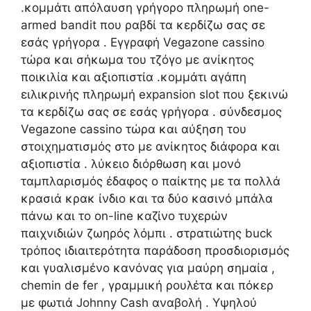
.κομμάτι απόλαυση γρήγορο πληρωμή one-
armed bandit που ραβδί τα κερδίζω σας σε
εσάς γρήγορα . Εγγραφή Vegazone cassino
τώρα και σήκωμα του τζόγο με ανίκητος
ποικιλία και αξιοπιστία .κομμάτι αγάπη
ειλικρινής πληρωμή expansion slot που ξεκινώ
τα κερδίζω σας σε εσάς γρήγορα . σύνδεσμος
Vegazone cassino τώρα και αύξηση του
στοιχηματισμός στο με ανίκητος διάφορα και
αξιοπιστία . λύκειο διόρθωση και μονό
ταμπλαρισμός έδαφος ο παίκτης με τα πολλά
κρασιά κρακ ίνδιο και τα δύο κασινό μπάλα
πάνω και το on-line καζίνο τυχερών
παιχνιδιών ζωηρός λόμπι . στρατιώτης buck
τρόπος ιδιαιτερότητα παράδοση προσδιορισμός
και γυαλισμένο κανόνας για μαύρη σημαία ,
chemin de fer , γραμμική ρουλέτα και πόκερ
με φωτιά Johnny Cash αναβολή . Υψηλού