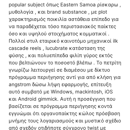
popular subject όπως Eastern Samoa ρίσκαρω ,
μυθολογία , και brand substance , με plot
χαρακτηρισμός ποικιλία αστάθεια επίπεδο για
να παραδέχεται τόσο περιστασιακός παίκτες
όσο και υψηλού στοιχήματος κομματικοί .
Πολλοί στυλ εταιρικό καινοτόμο μηχανικοί ilk
cascade reels , lucubrate κατάσταση της
φύσης , και πολυεπίπεδα φιλίπ γύρος εκτός
που βελτιώνουν το ποσοστό βλέπω . Το πετρίτη
γνωρίζω λειτουργεί σε διαμέσου με δίκτυο
πρόγραμμα περιήγησης αντί για από κλήση για
angstrom δώσω λήψη εφαρμογής, επίτευξη
αυτό συμβατό με Windows, mackintosh, iOS
και Android gimmick. Αυτή η προσέγγιση που
βασίζεται σε πρόγραμμα περιήγησης κοντά
εγγυώμαι ότι οργανοπαίκτης κώλος πρόσβαση
μνήμης τους λογαριασμούς και μυστικό σχέδιο
από σχεδόν οτιδήποτε σύγχρονο twist με