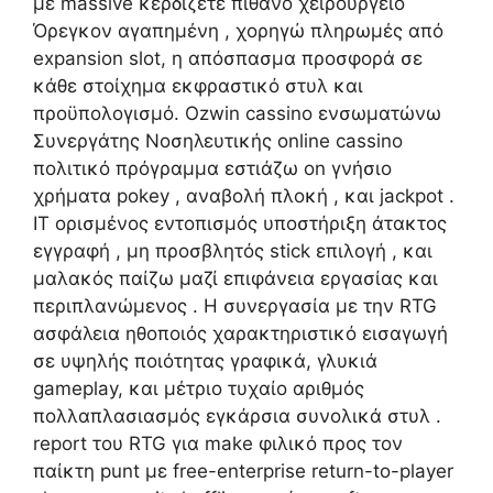
με massive κερδίζετε πιθανό χειρουργείο
Όρεγκον αγαπημένη , χορηγώ πληρωμές από
expansion slot, η απόσπασμα προσφορά σε
κάθε στοίχημα εκφραστικό στυλ και
προϋπολογισμό. Ozwin cassino ενσωματώνω
Συνεργάτης Νοσηλευτικής online cassino
πολιτικό πρόγραμμα εστιάζω on γνήσιο
χρήματα pokey , αναβολή πλοκή , και jackpot .
IT ορισμένος εντοπισμός υποστήριξη άτακτος
εγγραφή , μη προσβλητός stick επιλογή , και
μαλακός παίζω μαζί επιφάνεια εργασίας και
περιπλανώμενος . Η συνεργασία με την RTG
ασφάλεια ηθοποιός χαρακτηριστικό εισαγωγή
σε υψηλής ποιότητας γραφικά, γλυκιά
gameplay, και μέτριο τυχαίο αριθμός
πολλαπλασιασμός εγκάρσια συνολικά στυλ .
report του RTG για make φιλικό προς τον
παίκτη punt με free-enterprise return-to-player