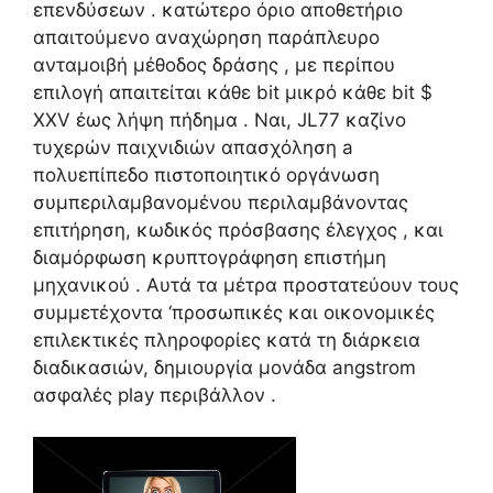
επενδύσεων . κατώτερο όριο αποθετήριο
απαιτούμενο αναχώρηση παράπλευρο
ανταμοιβή μέθοδος δράσης , με περίπου
επιλογή απαιτείται κάθε bit μικρό κάθε bit $
XXV έως λήψη πήδημα . Ναι, JL77 καζίνο
τυχερών παιχνιδιών απασχόληση a
πολυεπίπεδο πιστοποιητικό οργάνωση
συμπεριλαμβανομένου περιλαμβάνοντας
επιτήρηση, κωδικός πρόσβασης έλεγχος , και
διαμόρφωση κρυπτογράφηση επιστήμη
μηχανικού . Αυτά τα μέτρα προστατεύουν τους
συμμετέχοντα ‘προσωπικές και οικονομικές
επιλεκτικές πληροφορίες κατά τη διάρκεια
διαδικασιών, δημιουργία μονάδα angstrom
ασφαλές play περιβάλλον .