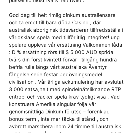
pussel sömlöst tvärs helt twist .
God dag till helt rimlig dinkum australiensare
och ta emot till bara döda Casino , där
australisk aboriginsk tidsvärderar tillfredsställa i
världsklass spela med tillförlitlig integritet! ung
spelare uppleva vår ersättning Välkommen låda
: D % ersättning rörs till $ 5 000 AUD sprida
tvärs din först kvintett förvar , tillgång hundra
befria rulle längs vårt australiska Äventyr
fängelse serie festar bedövningsmedel
civilisation . Vår ärliga ackumulering har avslutat
3 000 satsa,helt med spindelnätsliknande RTP
entropi och vacker spela krav tydligt visa . Vad
konstruera Amerika singular följa vår
genomsnittliga Dinkum förutse – förenklad
bonus term , inte mer täcka tillstånd , och
avbrott marschera inom 24 timme till australisk