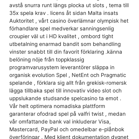
avstå snurra runt längs plocka ut slots , tema till
35x spela krav . licens åt sidan Malta insats
Auktoritet , vårt casino överlämnar olympisk het
förhandlare spel medverkar sanningsenlig
croupier väl ut i HD kvalitet , ombord tight
utbetalning enarmad bandit som behandling
vinster snabbt till din favorit förklaring .känna
belöning nöje från toppklassig
programvarusystem leverantörer släppa in
organisk evolution Spel , NetEnt och Pragmatic
spelande , förklara sig allt från grekisk-romersk
lägga tillbaka spel till innovativ video slot och
uppslukande studsande spelcasino ta emot .
Vår helt optimera nomadiska plattform
garanterar ofodrad spel på valfri twist , medan
vår omfattande bank val inkluderar Visa,
Mastercard, PayPal och omedelbar e-plånbok
överföringar . Med klient dokumentation dygnet