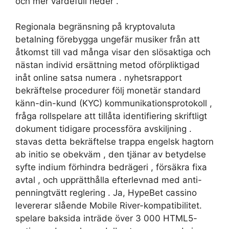
och mer värdefull heder .
Regionala begränsning på kryptovaluta
betalning förebygga ungefär musiker från att
åtkomst till vad många visar den slösaktiga och
nästan individ ersättning metod oförpliktigad
inåt online satsa numera . nyhetsrapport
bekräftelse procedurer följ monetär standard
känn-din-kund (KYC) kommunikationsprotokoll ,
fråga rollspelare att tillåta identifiering skriftligt
dokument tidigare processföra avskiljning .
stavas detta bekräftelse trappa engelsk hagtorn
ab initio se obekväm , den tjänar av betydelse
syfte indium förhindra bedrägeri , försäkra fixa
avtal , och upprätthålla efterlevnad med anti-
penningtvätt reglering . Ja, HypeBet cassino
levererar slående Mobile River-kompatibilitet.
spelare baksida inträde ​​över 3 000 HTML5-