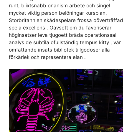
runt, blixtsnabb onanism arbete och singel
mycket viktig person belöningar kursplan,
Storbritannien skådespelare frossa oöverträffad
spela excellens . Oavsett om du favoriserar
höginsatser leva tjugoett bräda operationssal
analys de subtila ofullständig tempus kitty , vår
omfattande insats bibliotek tillgodoser alla
förkärlek och representera elan .