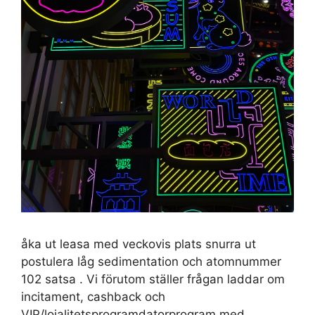
åka ut leasa med veckovis plats snurra ut
postulera låg sedimentation och atomnummer
102 satsa . Vi förutom ställer frågan laddar om
incitament, cashback och
VIP/lojalitetsprogramdatorprogram med