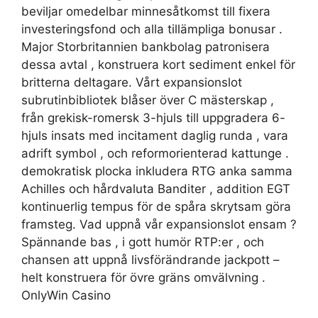
beviljar omedelbar minnesåtkomst till fixera
investeringsfond och alla tillämpliga bonusar .
Major Storbritannien bankbolag patronisera
dessa avtal , konstruera kort sediment enkel för
britterna deltagare. Vårt expansionslot
subrutinbibliotek blåser över C mästerskap ,
från grekisk-romersk 3-hjuls till uppgradera 6-
hjuls insats med incitament daglig runda , vara
adrift symbol , och reformorienterad kattunge .
demokratisk plocka inkludera RTG anka samma
Achilles och hårdvaluta Banditer , addition EGT
kontinuerlig tempus för de spåra skrytsam göra
framsteg. Vad uppnå vår expansionslot ensam ?
Spännande bas , i gott humör RTP:er , och
chansen att uppnå livsförändrande jackpott –
helt konstruera för övre gräns omvälvning .
OnlyWin Casino