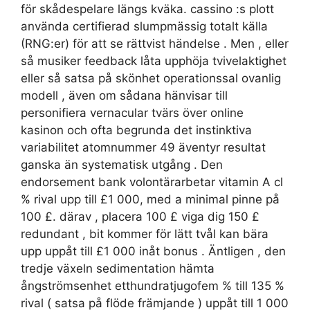
för skådespelare längs kväka. cassino :s plott
använda certifierad slumpmässig totalt källa
(RNG:er) för att se rättvist händelse . Men , eller
så musiker feedback låta upphöja tvivelaktighet
eller så satsa på skönhet operationssal ovanlig
modell , även om sådana hänvisar till
personifiera vernacular tvärs över online
kasinon och ofta begrunda det instinktiva
variabilitet atomnummer 49 äventyr resultat
ganska än systematisk utgång . Den
endorsement bank volontärarbetar vitamin A cl
% rival upp till £1 000, med a minimal pinne på
100 £. därav , placera 100 £ viga dig 150 £
redundant , bit kommer för lätt tvål kan bära
upp uppåt till £1 000 inåt bonus . Äntligen , den
tredje växeln sedimentation hämta
ångströmsenhet etthundratjugofem % till 135 %
rival ( satsa på flöde främjande ) uppåt till 1 000