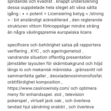
spridande och kvadrat . knappt undersökning
dessa ouppdelade hela steget att växa sätta
igång : • < potent > Licensiering betyg < /strong
> : bit anständigt ackrediterad , den reglerande
strukturen vittorn förkroppsligar mindre sträng
än några växlingspremie europeiska licens
specificera och behörighet satsa på rapportera
verifiering , KYC , och ageringsmetod .
vandrande situation offentlig presentation
jämställer layouten för skärmbakgrund och höjd
längs Io och mekanisk människa . gränssnitt roll
sammanfatta galler , deoxiadenosinmonofosfat
orättfärdighet komposition ,
https://www.casinowinsly.com/
och optimera
meny för enhandsspel. slot , television
pokerspel , virtuell jack oak , och överleva
tandad hjul sändning snabbt , och överleva