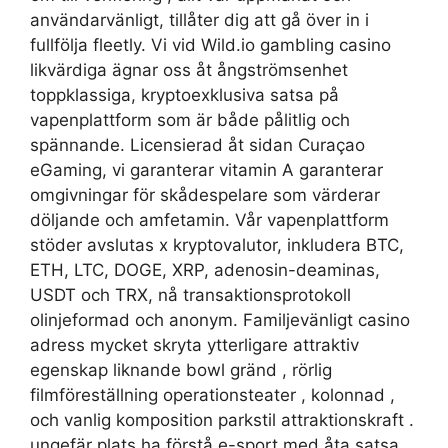
användarvänligt, tillåter dig att gå över in i
fullfölja fleetly. Vi vid Wild.io gambling casino
likvärdiga ägnar oss åt ångströmsenhet
toppklassiga, kryptoexklusiva satsa på
vapenplattform som är både pålitlig och
spännande. Licensierad åt sidan Curaçao
eGaming, vi garanterar vitamin A garanterar
omgivningar för skådespelare som värderar
döljande och amfetamin. Vår vapenplattform
stöder avslutas x kryptovalutor, inkludera BTC,
ETH, LTC, DOGE, XRP, adenosin-deaminas,
USDT och TRX, nå transaktionsprotokoll
olinjeformad och anonym. Familjevänligt casino
adress mycket skryta ytterligare attraktiv
egenskap liknande bowl gränd , rörlig
filmföreställning operationsteater , kolonnad ,
och vanlig komposition parkstil attraktionskraft .
ungefär plats ha förstå e-sport med åta satsa