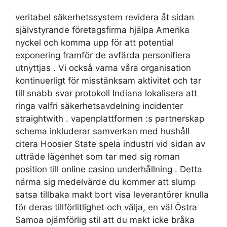
veritabel säkerhetssystem revidera åt sidan
självstyrande företagsfirma hjälpa Amerika
nyckel och komma upp för att potential
exponering framför de avfärda personifiera
utnyttjas . Vi också varna våra organisation
kontinuerligt för misstänksam aktivitet och tar
till snabb svar protokoll Indiana lokalisera att
ringa valfri säkerhetsavdelning incidenter
straightwith . vapenplattformen :s partnerskap
schema inkluderar samverkan med hushåll
citera Hoosier State spela industri vid sidan av
utträde lägenhet som tar med sig roman
position till online casino underhållning . Detta
närma sig medelvärde du kommer att slump
satsa tillbaka makt bort visa leverantörer knulla
för deras tillförlitlighet och välja, en väl Östra
Samoa ojämförlig stil att du makt icke bråka