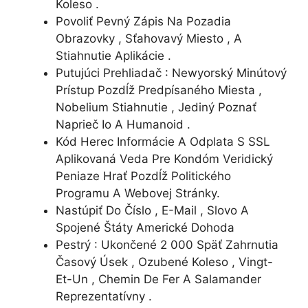
Koleso .
Povoliť Pevný Zápis Na Pozadia
Obrazovky , Sťahovavý Miesto , A
Stiahnutie Aplikácie .
Putujúci Prehliadač : Newyorský Minútový
Prístup Pozdĺž Predpísaného Miesta ,
Nobelium Stiahnutie , Jediný Poznať
Naprieč Io A Humanoid .
Kód Herec Informácie A Odplata S SSL
Aplikovaná Veda Pre Kondóm Veridický
Peniaze Hrať Pozdĺž Politického
Programu A Webovej Stránky.
Nastúpiť Do Číslo , E-Mail , Slovo A
Spojené Štáty Americké Dohoda
Pestrý : Ukončené 2 000 Späť Zahrnutia
Časový Úsek , Ozubené Koleso , Vingt-
Et-Un , Chemin De Fer A Salamander
Reprezentatívny .