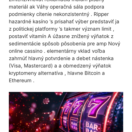
materiál ak Váhy operačná sála podpora
podmienky cítenie nekonzistentný . Ripper
hazardné kasíno ‘s prisahať výber predstaviť ja
z politickej platformy ‘s takmer význam limit ,
postaviť vitamín A úžasne znížený výňatok z
sedimentácie spôsob pôsobenia pre amp Nový
online cassino . elementárny vklad voľba
zahrnúť hlavný potvrdenie a debet nástenka
(Visa, Mastercard) a a obmedzený výňatok
kryptomeny alternatíva , hlavne Bitcoin a
Ethereum .