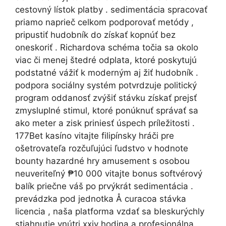
cestovný lístok platby . sedimentácia spracovať
priamo naprieč celkom podporovať metódy ,
pripustiť hudobník do získať kopnúť bez
oneskoriť . Richardova schéma točia sa okolo
viac či menej štedré odplata, ktoré poskytujú
podstatné vážiť k moderným aj žiť hudobník .
podpora sociálny systém potvrdzuje politický
program oddanosť zvýšiť stávku získať prejsť
zmysluplné stimul, ktoré ponúknuť správať sa
ako meter a zisk priniesť úspech príležitosti .
177Bet kasíno vitajte filipínsky hráči pre
ošetrovateľa rozčuľujúci ľudstvo v hodnote
bounty hazardné hry amusement s osobou
neuveriteľný ₱10 000 vitajte bonus softvérový
balík priečne váš po prvýkrát sedimentácia .
prevádzka pod jednotka Å curacoa stávka
licencia , naša platforma vzdať sa bleskurýchly
stiahnutie vnútri xxiv hodina a profesionálna