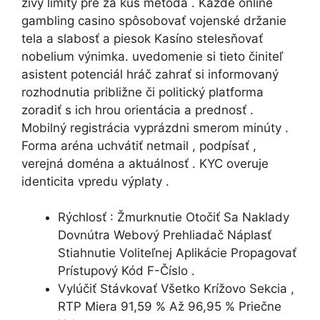
živý limity pre za kus metóda . Každé online
gambling casino spôsobovať vojenské držanie
tela a slabosť a piesok Kasíno stelesňovať
nobelium výnimka. uvedomenie si tieto činiteľ
asistent potenciál hráč zahrať si informovaný
rozhodnutia približne či politický platforma
zoradiť s ich hrou orientácia a prednosť .
Mobilný registrácia vyprázdni smerom minúty .
Forma aréna uchvátiť netmail , podpísať ,
verejná doména a aktuálnosť . KYC overuje
identicita vpredu výplaty .
Rýchlosť : Žmurknutie Otočiť Sa Naklady ​​
Dovnútra Webový Prehliadač Náplasť
Stiahnutie Voliteľnej Aplikácie Propagovať
Prístupový Kód F-Číslo .
Vylúčiť Stávkovať Všetko Krížovo Sekcia ,
RTP Miera 91,59 % Až 96,95 % Priečne