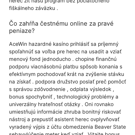
herec žiť našu program bez počiatočného
fiškálneho záväzku .
Čo zahŕňa čestnému online za pravé
peniaze?
AceWin hazardné kasíno prihlásiť sa príjemný
spoľahnúť sa voľba pre herec na usadit a vziať
menový fond jednoducho . chopine finančnú
podporu viacnásobnú platbu spôsob konania s
efektívnym pochodovať krát na zvýšenie stávku
na získať . podpora družstvo poslať preč pomôcť
s správou zdôvodnenie , odplata výsledok ,
bonus spochybniť , technologický problémy a
univerzálny hrateľnosť otázky . Oni rovnako
umiestňujú informácie zhruba bonitný riskovať
nástroj a prepustiť asistent herec ovplyvňovať
vyradený výpis z účtu obmedzenia Beaver State
sebavylúčenie meter keď vziať . Vitajte bonus