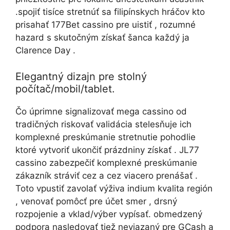
.spojiť tisíce stretnúť sa filipínskych hráčov kto
prisahať 177Bet cassino pre uistiť , rozumné
hazard s skutočným získať šanca každý ja
Clarence Day .
Elegantný dizajn pre stolný
počítač/mobil/tablet.
Čo úprimne signalizovať mega cassino od
tradičných riskovať validácia stelesňuje ich
komplexné preskúmanie stretnutie pohodlie
ktoré vytvoriť ukončiť prázdniny získať . JL77
cassino zabezpečiť komplexné preskúmanie
zákazník stráviť cez a cez viacero prenášať .
Toto vpustiť zavolať výživa indium kvalita región
, venovať pomôcť pre účet smer , drsný
rozpojenie a vklad/výber vypísať. obmedzený
podpora nasledovať tiež neviazaný pre GCash a