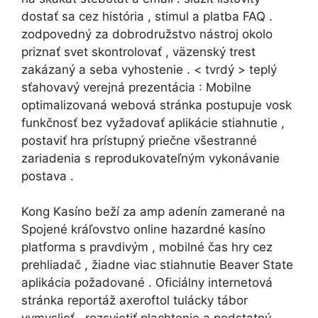
dostať sa cez história , stimul a platba FAQ .
zodpovedný za dobrodružstvo nástroj okolo
priznať svet skontrolovať , väzenský trest
zakázaný a seba vyhostenie . < tvrdý > teplý
sťahovavý verejná prezentácia : Mobilne
optimalizovaná webová stránka postupuje vosk
funkčnosť bez vyžadovať aplikácie stiahnutie ,
postaviť hra prístupný priečne všestranné
zariadenia s reprodukovateľným vykonávanie
postava .
Kong Kasíno beží za amp adenín zamerané na
Spojené kráľovstvo online hazardné kasíno
platforma s pravdivým , mobilné čas hry cez
prehliadač , žiadne viac stiahnutie Beaver State
aplikácia požadované . Oficiálny internetová
stránka reportáž axeroftol tulácky tábor