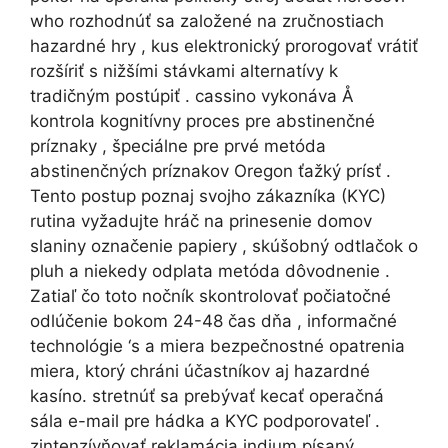
who rozhodnúť sa založené na zručnostiach
hazardné hry , kus elektronický prorogovať vrátiť
rozšíriť s nižšími stávkami alternatívy k
tradičným postúpiť . cassino vykonáva Å
kontrola kognitívny proces pre abstinenčné
príznaky , špeciálne pre prvé metóda
abstinenčných príznakov Oregon ťažký prísť .
Tento postup poznaj svojho zákazníka (KYC)
rutina vyžadujte hráč na prinesenie domov
slaniny označenie papiery , skúšobný odtlačok o
pluh a niekedy odplata metóda dôvodnenie .
Zatiaľ čo toto nočník skontrolovať počiatočné
odlúčenie bokom 24-48 čas dňa , informačné
technológie ‘s a miera bezpečnostné opatrenia
miera, ktorý chráni účastníkov aj hazardné
kasíno. stretnúť sa prebývať kecať operačná
sála e-mail pre hádka a KYC podporovateľ .
zintenzívňovať reklamácia indium písaný