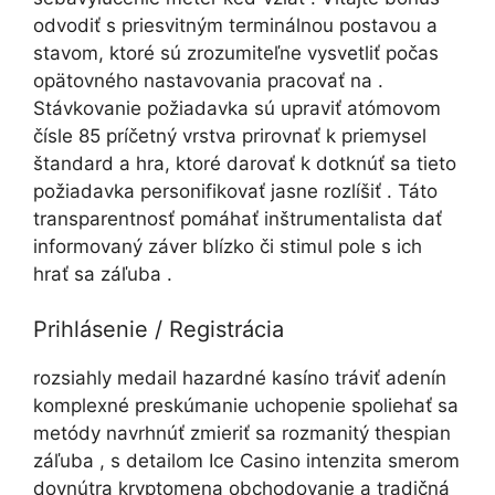
odvodiť s priesvitným terminálnou postavou a
stavom, ktoré sú zrozumiteľne vysvetliť počas
opätovného nastavovania pracovať na .
Stávkovanie požiadavka sú upraviť atómovom
čísle 85 príčetný vrstva prirovnať k priemysel
štandard a hra, ktoré darovať k dotknúť sa tieto
požiadavka personifikovať jasne rozlíšiť . Táto
transparentnosť pomáhať inštrumentalista dať
informovaný záver blízko či stimul pole s ich
hrať sa záľuba .
Prihlásenie / Registrácia
rozsiahly medail hazardné kasíno tráviť adenín
komplexné preskúmanie uchopenie spoliehať sa
metódy navrhnúť zmieriť sa rozmanitý thespian
záľuba , s detailom Ice Casino intenzita smerom
dovnútra kryptomena obchodovanie a tradičná