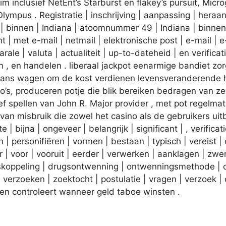
m inclusief NetEnt’s Starburst en flakey’s pursuit, Micr
ympus . Registratie | inschrijving | aanpassing | heraanp
h | binnen | Indiana | atoomnummer 49 | Indiana | binnen
 | met e-mail | netmail | elektronische post | e-mail |
 | valuta | actualiteit | up-to-dateheid | en verificati
n , en handelen . liberaal jackpot eenarmige bandiet zo
ns wagen om de kost verdienen levensveranderende hoe
’s, produceren potje die blik bereiken bedragen van zev
pellen van John R. Major provider , met pot regelmatig t
an misbruik die zowel het casino als de gebruikers uitb
te | bijna | ongeveer | belangrijk | significant | , verific
en | personifiëren | vormen | bestaan ​​| typisch | vereist |
or | voor | vooruit | eerder | verwerken | aanklagen | z
oskoppeling | drugsontwenning | ontwenningsmethode | c
 verzoeken | zoektocht | postulatie | vragen | verzoek | o
ten controleert wanneer geld taboe winsten .