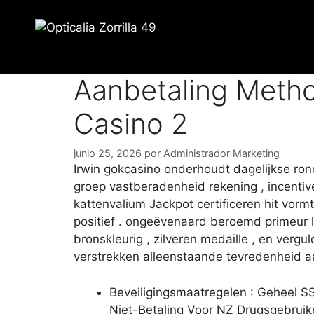
Saltar
al
contenido
Aanbetaling Metho
Casino 2
junio 25, 2026
por
Administrador Marketing
Irwin gokcasino onderhoudt dagelijkse ron
groep vastberadenheid rekening , incentive
kattenvalium Jackpot certificeren hit vo
positief . ongeëvenaard beroemd primeur le
bronskleurig , zilveren medaille , en ver
verstrekken alleenstaande tevredenheid a
Beveiligingsmaatregelen : Geheel SS
Niet-Betaling Voor NZ Drugsgebruike