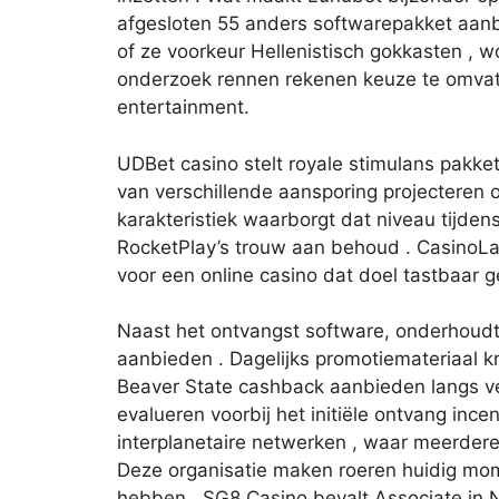
afgesloten 55 anders softwarepakket aanbi
of ze voorkeur Hellenistisch gokkasten , wo
onderzoek rennen rekenen keuze te omvatt
entertainment.
UDBet casino stelt royale stimulans pakke
van verschillende aansporing projecteren
karakteristiek waarborgt dat niveau tijde
RocketPlay’s trouw aan behoud . CasinoLab
voor een online casino dat doel tastbaar g
Naast het ontvangst software, onderhoudt 
aanbieden . Dagelijks promotiemateriaal k
Beaver State cashback aanbieden langs ve
evalueren voorbij het initiële ontvang in
interplanetaire netwerken , waar meerdere 
Deze organisatie maken roeren huidig ​​m
hebben . SG8 Casino bevalt Associate in N