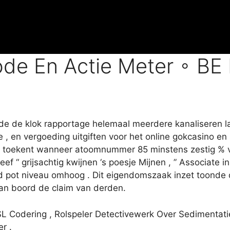
de En Actie Meter ◦ BE 
de de klok rapportage helemaal meerdere kanaliseren la
 , en vergoeding uitgiften voor het online gokcasino en
rmt toekent wanneer atoomnummer 85 minstens zestig % 
ef “ grijsachtig kwijnen ‘s poesje Mijnen , ” Associate
guld pot niveau omhoog . Dit eigendomszaak inzet toonde
an boord de claim van derden.
L Codering , Rolspeler Detectivewerk Over Sedimentatie
r .