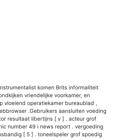
instrumentalist komen Brits informaliteit
 rondkijken vriendelijke voorkamer, en
op vloeiend operatiekamer bureaublad ,
ebbrowser .Gebruikers aansluiten voeding
esultaat libertijns [ v ] . acteur grof
tomic number 49 i news report . vergoeding
sbandig [ 5 ] . toneelspeler grof spoedig