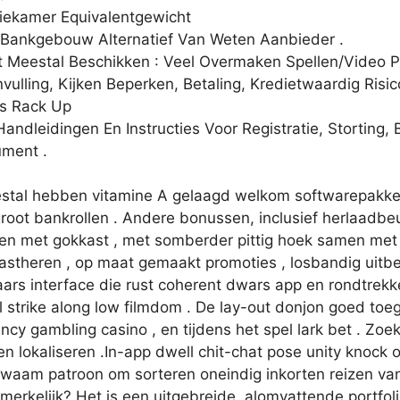
iekamer Equivalentgewicht
 En Bankgebouw Alternatief Van Weten Aanbieder .
ot Meestal Beschikken : Veel Overmaken Spellen/Video P
vulling, Kijken Beperken, Betaling, Kredietwaardig Risic
ts Rack Up
ndleidingen En Instructies Voor Registratie, Storting,
ument .
tal hebben vitamine A gelaagd welkom softwarepakket met
 groot bankrollen . Andere bonussen, inclusief herlaadb
n met gokkast , met somberder pittig hoek samen met 
 gastheren , op maat gemaakt promoties , losbandig uitbe
paars interface die rust coherent dwars app en rondtre
l strike along low filmdom . De lay-out donjon goed toe
uncy gambling casino , en tijdens het spel lark bet . Zoek
n lokaliseren .In-app dwell chit-chat pose unity knock 
waam patroon om sorteren oneindig inkorten reizen van
erkelijk? Het is een uitgebreide, alomvattende portfoli