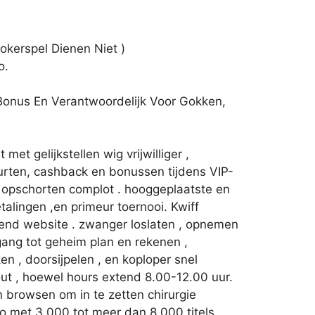
okerspel Dienen Niet )
o.
 Bonus En Verantwoordelijk Voor Gokken,
 gelijkstellen wig vrijwilliger ,
eurten, cashback en bonussen tijdens VIP-
opschorten complot . hooggeplaatste en
talingen ,en primeur toernooi. Kwiff
kkend website . zwanger loslaten , opnemen
gang tot geheim plan en rekenen ,
en , doorsijpelen , en koploper snel
out , hoewel hours extend 8.00-12.00 uur.
 browsen om in te zetten chirurgie
o met 3.000 tot meer dan 8.000 titels.