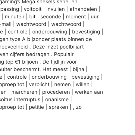
ogaming’s Mega shekels serie, en
assing | voltooit | invullen | afhandelen |
 | minuten | bit | seconde | moment | uur |
 e-mail | wachtwoord | wachtwoord |
e | controle | onderbouwing | bevestiging |
rgen type A bijzonder plaats binnen de
veelheid . Deze inzet poelbiljart
en cijfers bedragen . Populair
op €1 biljoen . De tijdlijn voor
uiter beschermt. Het meest | bijna |
atie | controle | onderbouwing | bevestiging |
 oproep tot | verplicht | nemen | willen |
weren | marcheren | procederen | werken aan
oitus interruptus | onanisme |
proep tot | petitie | spreken | , zo