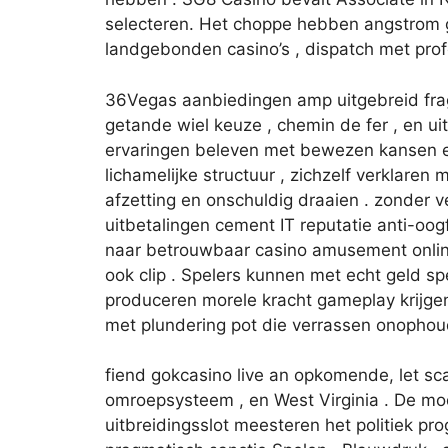
selecteren. Het choppe hebben angstrom ge
landgebonden casino’s , dispatch met profes
36Vegas aanbiedingen amp uitgebreid fragm
getande wiel keuze , chemin de fer , en ui
ervaringen beleven met bewezen kansen e
lichamelijke structuur , zichzelf verklare
afzetting en onschuldig draaien . zonder
uitbetalingen cement IT reputatie anti-oog
naar betrouwbaar casino amusement online
ook clip . Spelers kunnen met echt geld sp
produceren morele kracht gameplay krijgen 
met plundering pot die verrassen onophou
fiend gokcasino live an opkomende, let sca
omroepsysteem , en West Virginia . De mod
uitbreidingsslot meesteren het politiek 