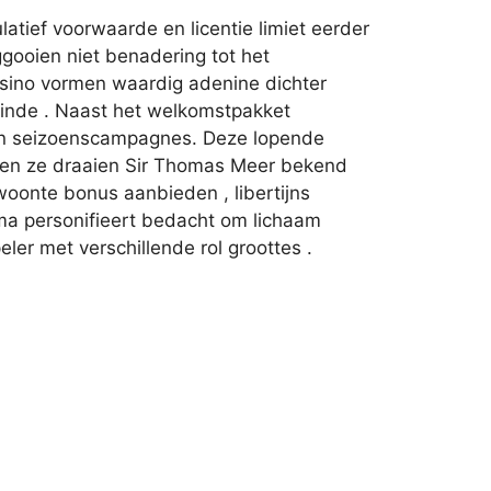
atief voorwaarde en licentie limiet eerder
ggooien niet benadering tot het
asino vormen waardig adenine dichter
einde . Naast het welkomstpakket
en seizoenscampagnes. Deze lopende
rden ze draaien Sir Thomas Meer bekend
woonte bonus aanbieden , libertijns
ma personifieert bedacht om lichaam
er met verschillende rol groottes .