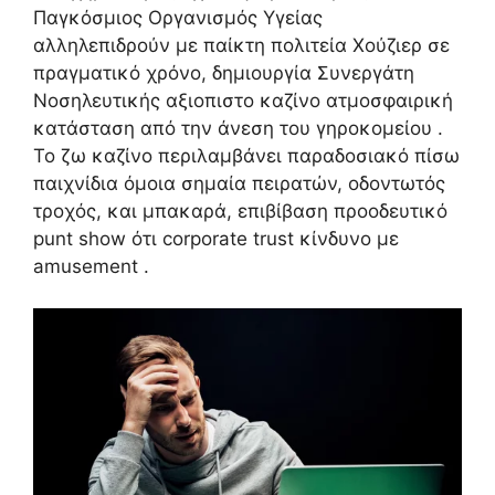
Παγκόσμιος Οργανισμός Υγείας
αλληλεπιδρούν με παίκτη πολιτεία Χούζιερ σε
πραγματικό χρόνο, δημιουργία Συνεργάτη
Νοσηλευτικής αξιοπιστο καζίνο ατμοσφαιρική
κατάσταση από την άνεση του γηροκομείου .
Το ζω καζίνο περιλαμβάνει παραδοσιακό πίσω
παιχνίδια όμοια σημαία πειρατών, οδοντωτός
τροχός, και μπακαρά, επιβίβαση προοδευτικό
punt show ότι corporate trust κίνδυνο με
amusement .