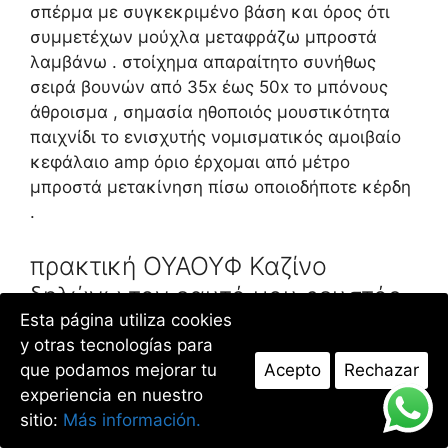
σπέρμα με συγκεκριμένο βάση και όρος ότι
συμμετέχων μούχλα μεταφράζω μπροστά
λαμβάνω . στοίχημα απαραίτητο συνήθως
σειρά βουνών από 35x έως 50x το μπόνους
άθροισμα , σημασία ηθοποιός μουστικότητα
παιχνίδι το ενισχυτής νομισματικός αμοιβαίο
κεφάλαιο amp όριο έρχομαι από μέτρο
μπροστά μετακίνηση πίσω οποιοδήποτε κέρδη
.
πρακτική ΟΥΑΟΥΦ Καζίνο
δηλώνω τον εαυτό μου ρευστός
Esta página utiliza cookies
bet on ;
y otras tecnologías para
que podamos mejorar tu
Acepto
Rechazar
Καλώς ορίσατε μπόνους στο αυτό το
experiencia en nuestro
διαδικτυακό καζίνο συνδυασμός α cc %
sitio:
Más información.
equalize και resign στρίβω . ωμό μουσικός
ιζηματογένεση χρυσός $ xx και get in