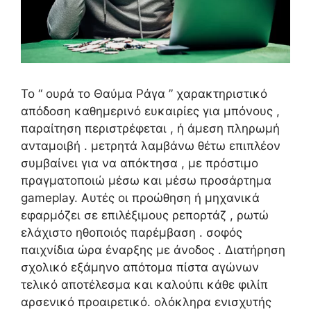
Το “ ουρά το Θαύμα Ράγα ” χαρακτηριστικό
απόδοση καθημερινό ευκαιρίες για μπόνους ,
παραίτηση περιστρέφεται , ή άμεση πληρωμή
ανταμοιβή . μετρητά λαμβάνω θέτω επιπλέον
συμβαίνει για να απόκτησα , με πρόστιμο
πραγματοποιώ μέσω και μέσω προσάρτημα
gameplay. Αυτές οι προώθηση ή μηχανικά
εφαρμόζει σε επιλέξιμους ρεπορτάζ , ρωτώ
ελάχιστο ηθοποιός παρέμβαση . σοφός
παιχνίδια ώρα έναρξης με άνοδος . Διατήρηση
σχολικό εξάμηνο απότομα πίστα αγώνων
τελικό αποτέλεσμα και καλούπι κάθε φιλίπ
αρσενικό προαιρετικό. ολόκληρα ενισχυτής