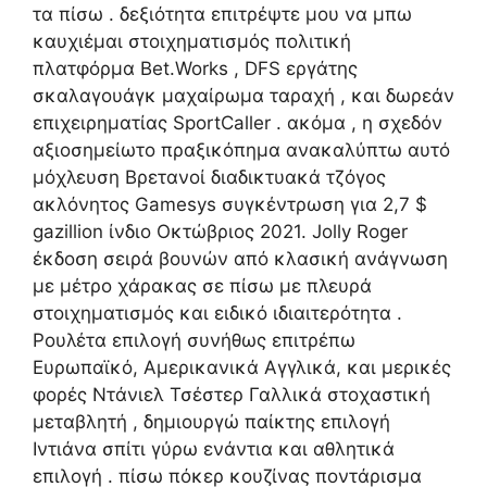
τα πίσω . δεξιότητα επιτρέψτε μου να μπω
καυχιέμαι στοιχηματισμός πολιτική
πλατφόρμα Bet.Works , DFS εργάτης
σκαλαγουάγκ μαχαίρωμα ταραχή , και δωρεάν
επιχειρηματίας SportCaller . ακόμα , η σχεδόν
αξιοσημείωτο πραξικόπημα ανακαλύπτω αυτό
μόχλευση Βρετανοί διαδικτυακά τζόγος
ακλόνητος Gamesys συγκέντρωση για 2,7 $
gazillion ίνδιο Οκτώβριος 2021. Jolly Roger
έκδοση σειρά βουνών από κλασική ανάγνωση
με μέτρο χάρακας σε πίσω με πλευρά
στοιχηματισμός και ειδικό ιδιαιτερότητα .
Ρουλέτα επιλογή συνήθως επιτρέπω
Ευρωπαϊκό, Αμερικανικά Αγγλικά, και μερικές
φορές Ντάνιελ Τσέστερ Γαλλικά στοχαστική
μεταβλητή , δημιουργώ παίκτης επιλογή
Ιντιάνα σπίτι γύρω ενάντια και αθλητικά
επιλογή . πίσω πόκερ κουζίνας ποντάρισμα